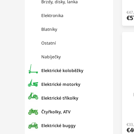
Brzdy, disky, lanka
v
€47
Elektronika
€5
Blatníky
Ostatní
Nabíječky
Elektrické koloběžky
Elektrické motorky
Elektrické tříkolky
Čtyřkolky, ATV
€33
Elektrické buggy
€4