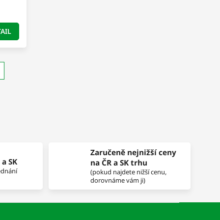
AIL
Zaručeně nejnižší ceny
 a SK
na ČR a SK trhu
ednání
(pokud najdete nižší cenu,
dorovnáme vám ji)