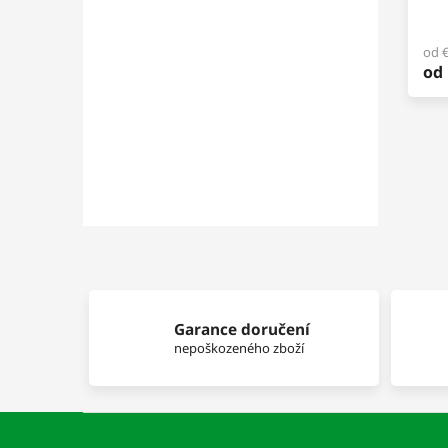
od 
od
Garance doručení
nepoškozeného zboží
Z
á