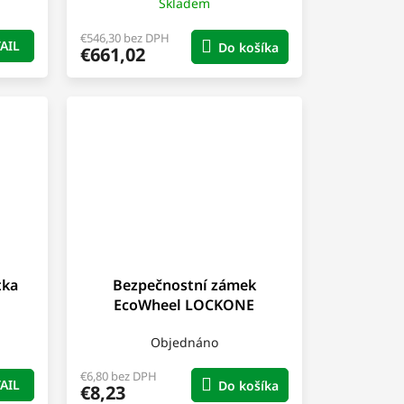
Skladem
€546,30 bez DPH
AIL
Do košíka
€661,02
tka
Bezpečnostní zámek
EcoWheel LOCKONE
Objednáno
€6,80 bez DPH
AIL
Do košíka
€8,23