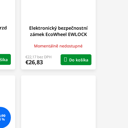
rzd
Elektronický bezpečnostní
zámek EcoWheel EWLOCK
Momentálně nedostupné
€22,17 bez DPH
šíka
Do košíka
€26,83
8,90
8 %