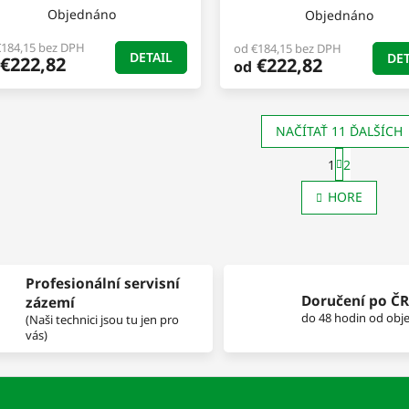
Objednáno
Objednáno
€184,15 bez DPH
od €184,15 bez DPH
DETAIL
DET
€222,82
€222,82
od
NAČÍTAŤ 11 ĎALŠÍCH
S
1
2
t
O
r
v
HORE
á
l
n
á
k
d
o
a
v
c
a
Profesionální servisní
i
n
Doručení po ČR
zázemí
e
i
do 48 hodin od obj
(Naši technici jsou tu jen pro
e
p
vás)
r
v
k
y