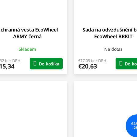
chranná vesta EcoWheel
Sada na odvzdušnění b
ARMY černá
EcoWheel BRKIT
Skladem
Na dotaz
,32 bez DPH
€17,05 bez DPH
Do košíka
Do ko
15,34
€20,63
€2
–2