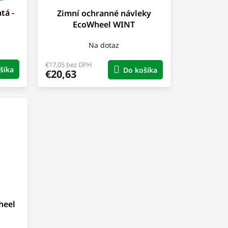
tá -
Zimní ochranné návleky
EcoWheel WINT
Na dotaz
€17,05 bez DPH
šíka
Do košíka
€20,63
heel