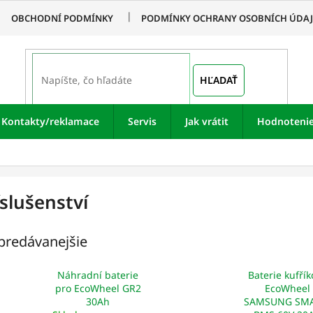
OBCHODNÍ PODMÍNKY
PODMÍNKY OCHRANY OSOBNÍCH ÚDA
HĽADAŤ
Kontakty/reklamace
Servis
Jak vrátit
Hodnoteni
íslušenství
predávanejšie
Náhradní baterie
Baterie kufří
pro EcoWheel GR2
EcoWheel
30Ah
SAMSUNG SMA