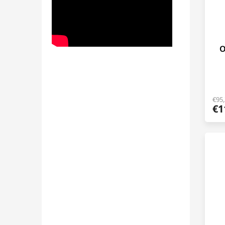
O
€95
€1