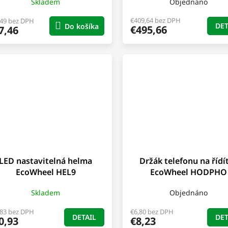
Skladem
Objednáno
€409,64 bez DPH
,49 bez DPH
DET
Do košíka
€495,66
7,46
LED nastavitelná helma
Držák telefonu na řídí
EcoWheel HEL9
EcoWheel HODPHO
Skladem
Objednáno
,83 bez DPH
€6,80 bez DPH
DETAIL
DET
0,93
€8,23