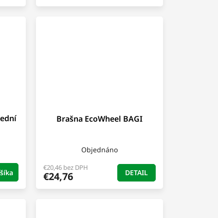
řední
Brašna EcoWheel BAGI
Objednáno
€20,46 bez DPH
DETAIL
šíka
€24,76