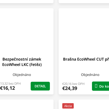
Bezpečnostní zámek
Brašna EcoWheel CUT p
EcoWheel LKC (řetěz)
Objednáno
Objednáno
€13,32 bez DPH
€20,16 bez DPH
DETAIL
Do ko
€16,12
€24,39
Akcia