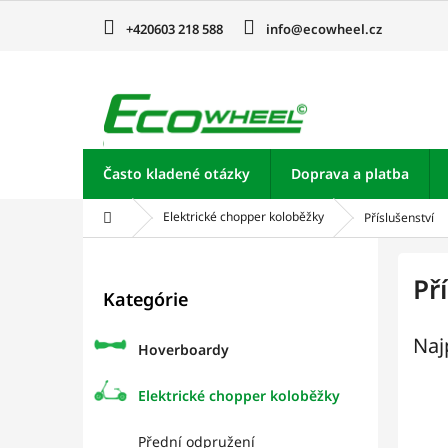
Prejsť
na
+420603 218 588
info@ecowheel.cz
obsah
Často kladené otázky
Doprava a platba
Domov
Elektrické chopper koloběžky
Příslušenství
B
o
Preskočiť
Př
Kategórie
kategórie
č
n
Naj
ý
Hoverboardy
p
a
Elektrické chopper koloběžky
n
e
Přední odpružení