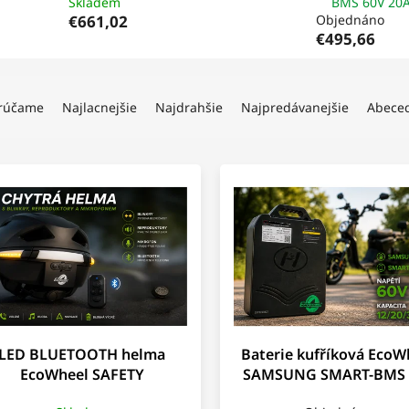
Skladem
BMS 60V 20
€661,02
Objednáno
€495,66
rúčame
Najlacnejšie
Najdrahšie
Najpredávanejšie
Abece
LED BLUETOOTH helma
Baterie kufříková EcoW
EcoWheel SAFETY
SAMSUNG SMART-BMS 
20Ah