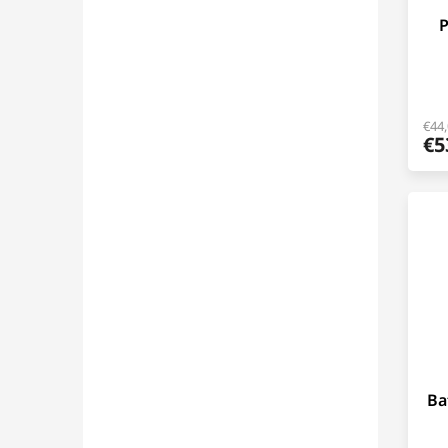
P
€44
€5
Ba