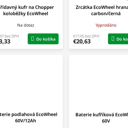
řídavný kufr na Chopper
Zrcátka EcoWheel hrana
koloběžky EcoWheel
carbon/černá
Na dotaz
Vyprodáno
,07 bez DPH
€17,05 bez DPH
Do košíka
Do ko
3,33
€20,63
terie podlahová EcoWheel
Baterie kufříková EcoW
60V/12Ah
60V