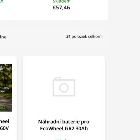
Ah
Skladem
€57,46
31
položiek celkom
dne
heel
Náhradní baterie pro
60V
EcoWheel GR2 30Ah