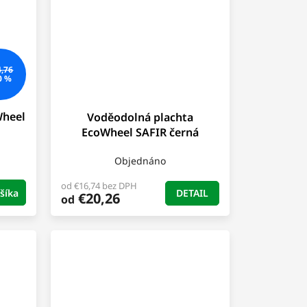
4,76
0 %
Wheel
Voděodolná plachta
EcoWheel SAFIR černá
Objednáno
od €16,74 bez DPH
DETAIL
šíka
€20,26
od