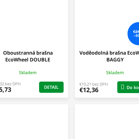
€2
–5
Oboustranná brašna
Voděodolná brašna Eco
EcoWheel DOUBLE
BAGGY
Skladem
Skladem
,32 bez DPH
€10,21 bez DPH
DETAIL
Do ko
5,73
€12,36