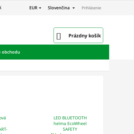
EUR
Slovenčina
JŮ
Prihlásenie
NÁKUPNÝ
Prázdny košík
KOŠÍK
e obchodu
ková
LED BLUETOOTH
helma EcoWheel
RT-
SAFETY