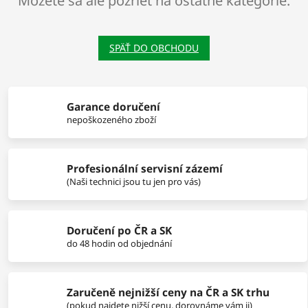
Môžete sa ale pozrieť na ostatné kategórie.
SPÄŤ DO OBCHODU
Garance doručení
nepoškozeného zboží
Profesionální servisní zázemí
(Naši technici jsou tu jen pro vás)
Doručení po ČR a SK
do 48 hodin od objednání
Zaručeně nejnižší ceny na ČR a SK trhu
(pokud najdete nižší cenu, dorovnáme vám ji)