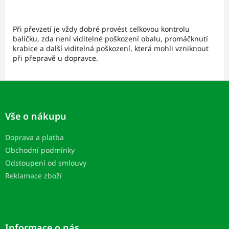
Při převzetí je vždy dobré provést celkovou kontrolu
balíčku, zda není viditelné poškození obalu, promáčknutí
krabice a další viditelná poškození, která mohli vzniknout
při přepravě u dopravce.
Z
á
p
Vše o nákupu
ä
t
Doprava a platba
i
Obchodní podmínky
e
Odstoupení od smlouvy
Reklamace zboží
Informace o nás