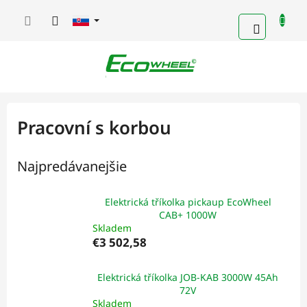
Prejsť
na
NÁKUP
obsah
KOŠÍK
Pracovní s korbou
Najpredávanejšie
Elektrická tříkolka pickaup EcoWheel
CAB+ 1000W
Skladem
€3 502,58
Elektrická tříkolka JOB-KAB 3000W 45Ah
72V
Skladem