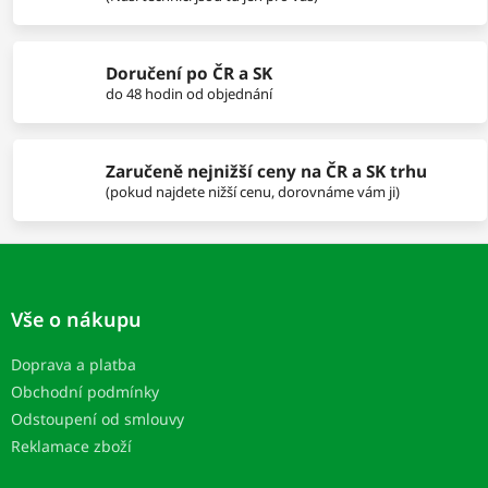
r
v
k
Doručení po ČR a SK
y
do 48 hodin od objednání
v
ý
p
i
Zaručeně nejnižší ceny na ČR a SK trhu
s
(pokud najdete nižší cenu, dorovnáme vám ji)
u
Z
á
p
Vše o nákupu
ä
t
Doprava a platba
i
Obchodní podmínky
e
Odstoupení od smlouvy
Reklamace zboží