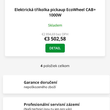
Elektrická tříkolka pickaup EcoWheel CAB+
1000W
Skladem
€2 894,69 bez DPH
€3 502,58
DETAIL
4
položiek celkom
O
v
l
á
Garance doručení
d
nepoškozeného zboží
a
c
i
Profesionální servisní zázemí
e
p
(Naši technici jsou tu jen pro vás)