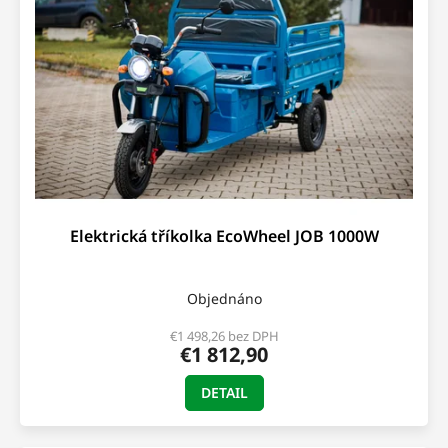
s
t
p
o
r
v
o
d
u
k
t
o
v
Elektrická tříkolka EcoWheel JOB 1000W
Objednáno
€1 498,26 bez DPH
€1 812,90
DETAIL