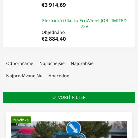
€3 914,69
Elektrická tříkolka EcoWheel JOB LIMITED
72V
Objednáno
€2 884,40
R
a
Odporúčame
Najlacnejšie
Najdrahšie
d
e
Najpredávanejšie
Abecedne
n
i
e
OTVORIŤ FILTER
p
r
V
o
ý
Novinka
d
p
u
i
k