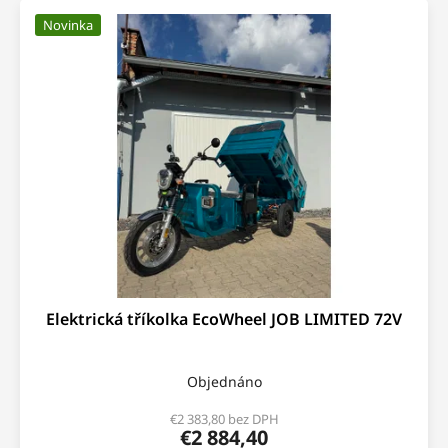
Novinka
Elektrická tříkolka EcoWheel JOB LIMITED 72V
Objednáno
€2 383,80 bez DPH
€2 884,40