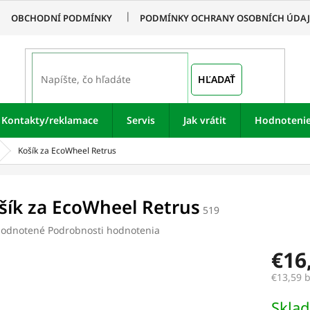
OBCHODNÍ PODMÍNKY
PODMÍNKY OCHRANY OSOBNÍCH ÚDA
HĽADAŤ
Kontakty/reklamace
Servis
Jak vrátit
Hodnoteni
Košík za EcoWheel Retrus
šík za EcoWheel Retrus
519
merné
odnotené
Podrobnosti hodnotenia
otenie
€16
uktu
€13,59 
Jednotk
Skla
cena: