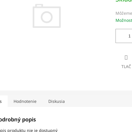
dičiek.
Môžeme 
Možnost
TLAČ
s
Hodnotenie
Diskusia
odrobný popis
pis produktu nie je dostupný