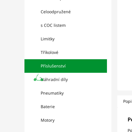
l
hviez
Celoodpružené
s COC listem
Limitky
Tříkolové
Příslušenství
Náhradní díly
Pneumatiky
Popi
Baterie
P
Motory
Po