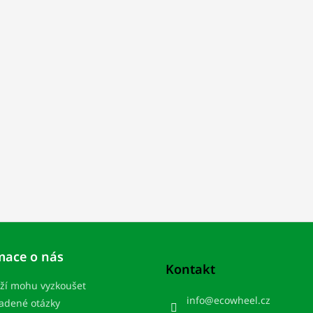
mace o nás
Kontakt
ží mohu vyzkoušet
info
@
ecowheel.cz
ladené otázky