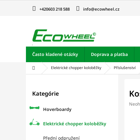
Prejsť
na
+420603 218 588
info@ecowheel.cz
obsah
Často kladené otázky
Doprava a platba
Domov
Elektrické chopper koloběžky
Příslušenství
B
o
Preskočiť
Ko
Kategórie
kategórie
č
n
Prie
Neoh
ý
Hoverboardy
hodn
p
prod
je
a
Elektrické chopper koloběžky
0,0
n
z
e
Přední odpružení
5