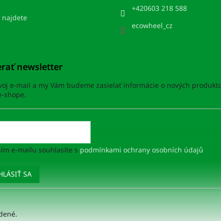
+420603 218 588
 najdete
ecowheel_cz
rať newsletter
svoj e-mail a my Vám budeme zasielať informácie o nových produkt
-shope.
ím e-mailu souhlasíte s
podmínkami ochrany osobních údajů
HLÁSIŤ SA
adené.