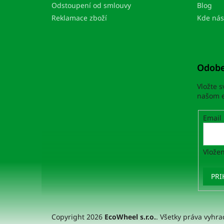
e
Odstoupení od smlouvy
Blog
Reklamace zboží
Kde nás
Odobe
Vložte 
našom e
Email
Vložen
PRI
Copyright 2026
EcoWheel s.r.o.
. Všetky práva vyhr