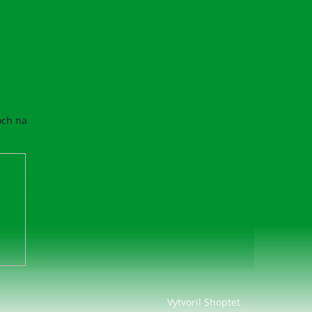
och na
Vytvoril Shoptet