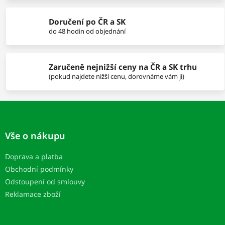
v
k
Doručení po ČR a SK
y
do 48 hodin od objednání
v
ý
p
i
Zaručeně nejnižší ceny na ČR a SK trhu
s
(pokud najdete nižší cenu, dorovnáme vám ji)
u
Z
á
p
Vše o nákupu
ä
t
Doprava a platba
i
Obchodní podmínky
e
Odstoupení od smlouvy
Reklamace zboží