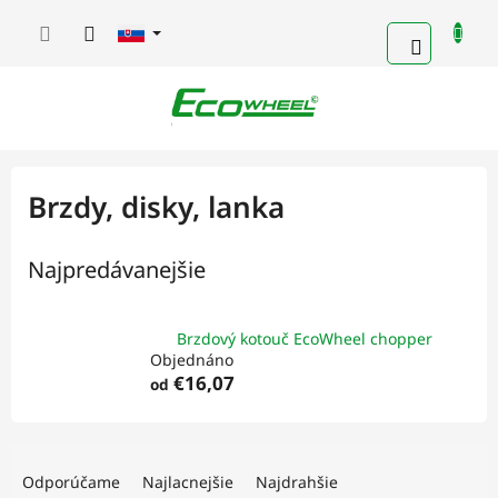
Prejsť
na
NÁKUP
obsah
KOŠÍK
Brzdy, disky, lanka
Najpredávanejšie
Brzdový kotouč EcoWheel chopper
Objednáno
€16,07
od
R
a
Odporúčame
Najlacnejšie
Najdrahšie