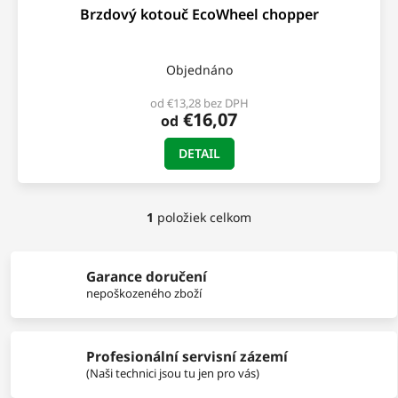
Brzdový kotouč EcoWheel chopper
Objednáno
od €13,28 bez DPH
€16,07
od
DETAIL
1
položiek celkom
O
v
l
á
Garance doručení
d
nepoškozeného zboží
a
c
i
Profesionální servisní zázemí
e
p
(Naši technici jsou tu jen pro vás)
r