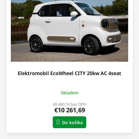
s
t
p
o
r
v
o
d
u
k
t
o
v
Elektromobil EcoWheel CITY 20kw AC 4seat
Skladem
€8 480,74 bez DPH
€10 261,69
Do košíka