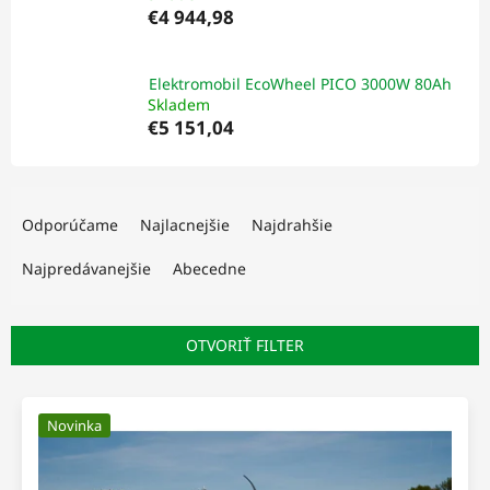
€4 944,98
Elektromobil EcoWheel PICO 3000W 80Ah
Skladem
€5 151,04
R
a
Odporúčame
Najlacnejšie
Najdrahšie
d
e
Najpredávanejšie
Abecedne
n
i
e
OTVORIŤ FILTER
p
r
V
o
ý
Novinka
d
p
u
i
k