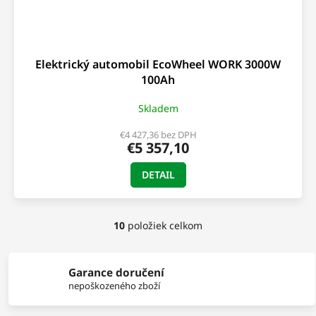
Elektrický automobil EcoWheel WORK 3000W
100Ah
Skladem
€4 427,36 bez DPH
€5 357,10
DETAIL
10
položiek celkom
O
v
l
á
Garance doručení
d
nepoškozeného zboží
a
c