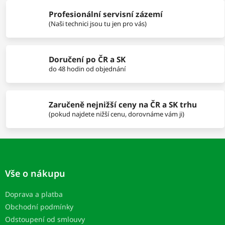
i
Profesionální servisní zázemí
e
p
(Naši technici jsou tu jen pro vás)
r
v
k
Doručení po ČR a SK
y
do 48 hodin od objednání
v
ý
p
i
Zaručeně nejnižší ceny na ČR a SK trhu
s
(pokud najdete nižší cenu, dorovnáme vám ji)
u
Z
á
p
Vše o nákupu
ä
t
Doprava a platba
i
Obchodní podmínky
e
Odstoupení od smlouvy