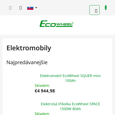
Prejsť
na
NÁKUP
obsah
KOŠÍK
Elektromobily
Najpredávanejšie
Elektromobil EcoWheel SQUER mini
100Ah
Skladem
€4 944,98
Elektrická tříkolka EcoWheel SPACE
1500W 80Ah
Skladem