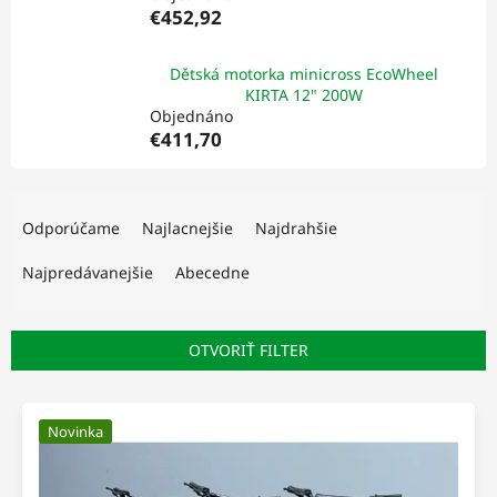
€452,92
Dětská motorka minicross EcoWheel
KIRTA 12" 200W
Objednáno
€411,70
R
a
Odporúčame
Najlacnejšie
Najdrahšie
d
e
Najpredávanejšie
Abecedne
n
i
e
OTVORIŤ FILTER
p
r
V
o
ý
Novinka
d
p
u
i
k