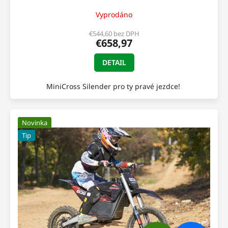
A
Vyprodáno
R
€544,60 bez DPH
€658,97
M
DETAIL
O
MiniCross Silender pro ty pravé jezdce!
Novinka
Tip