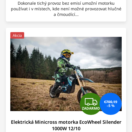
Dokonale tichý provoz bez emisí umožní motorku
používat i v místech, kde není možné provozovat hlučné
a čmoudící...
Akcia
Z
€700,19
–5 %
ZADARMO
A
Elektrická Minicross motorka EcoWheel Silender
D
1000W 12/10