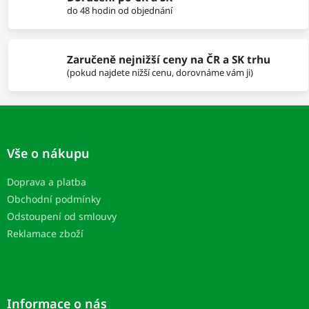
y
do 48 hodin od objednání
v
ý
p
i
Zaručeně nejnižší ceny na ČR a SK trhu
s
(pokud najdete nižší cenu, dorovnáme vám ji)
u
Z
á
p
Vše o nákupu
ä
t
Doprava a platba
i
Obchodní podmínky
e
Odstoupení od smlouvy
Reklamace zboží
Informace o nás