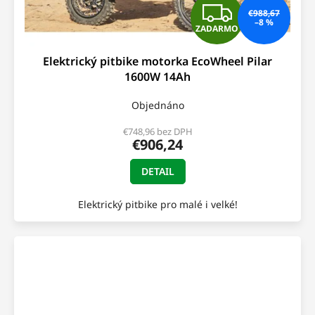
Z
€988,67
–8 %
ZADARMO
A
Elektrický pitbike motorka EcoWheel Pilar
D
1600W 14Ah
A
Objednáno
R
€748,96 bez DPH
€906,24
M
DETAIL
O
Elektrický pitbike pro malé i velké!