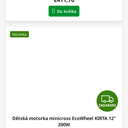
M
Do košíka
O
Novinka
Z
ZADARMO
A
Dětská motorka minicross EcoWheel KIRTA 12"
D
200W