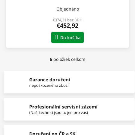
A
Objednáno
R
€374,31 bez DPH
€452,92
M
Do košíka
O
6
položiek celkom
O
v
l
á
Garance doručení
d
nepoškozeného zboží
a
c
i
Profesionální servisní zázemí
e
p
(Naši technici jsou tu jen pro vás)
r
v
k
Doručení po ČR a SK