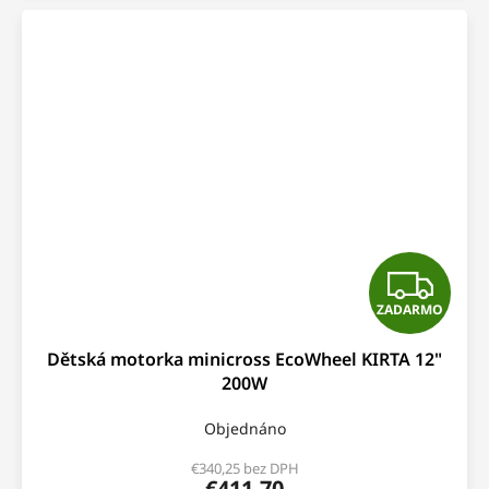
Z
ZADARMO
A
Dětská motorka minicross EcoWheel KIRTA 12"
D
200W
A
Objednáno
R
€340,25 bez DPH
€411,70