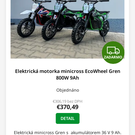
s
t
p
o
r
v
o
d
u
k
t
Z
o
ZADARMO
v
A
Elektrická motorka minicross EcoWheel Gren
D
800W 9Ah
A
Objednáno
R
€306,19 bez DPH
€370,49
M
DETAIL
O
Elektrická minicross Gren s akumulátorem 36 V 9 Ah.