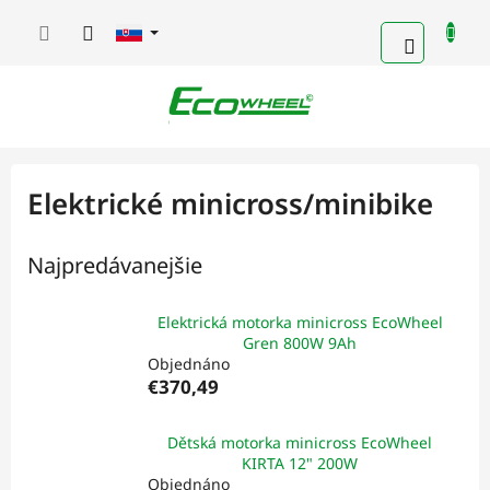
Prejsť
na
NÁKUP
obsah
KOŠÍK
Elektrické minicross/minibike
Najpredávanejšie
Elektrická motorka minicross EcoWheel
Gren 800W 9Ah
Objednáno
€370,49
Dětská motorka minicross EcoWheel
KIRTA 12" 200W
Objednáno