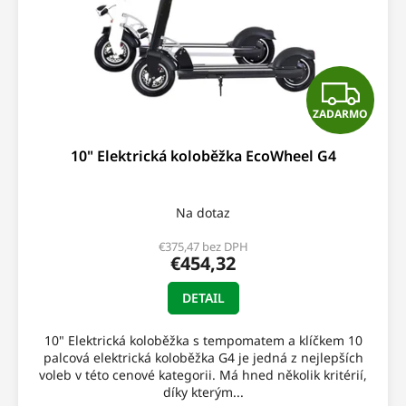
Z
ZADARMO
A
10" Elektrická koloběžka EcoWheel G4
D
A
Na dotaz
R
€375,47 bez DPH
€454,32
M
DETAIL
O
10" Elektrická koloběžka s tempomatem a klíčkem 10
palcová elektrická koloběžka G4 je jedná z nejlepších
voleb v této cenové kategorii. Má hned několik kritérií,
díky kterým...