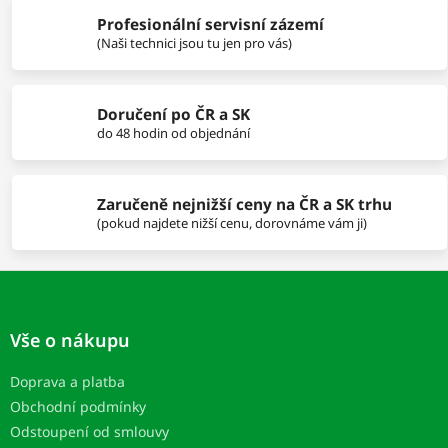
i
Profesionální servisní zázemí
e
p
(Naši technici jsou tu jen pro vás)
r
v
k
Doručení po ČR a SK
y
do 48 hodin od objednání
v
ý
p
i
Zaručeně nejnižší ceny na ČR a SK trhu
s
(pokud najdete nižší cenu, dorovnáme vám ji)
u
Z
á
p
Vše o nákupu
ä
t
Doprava a platba
i
Obchodní podmínky
e
Odstoupení od smlouvy