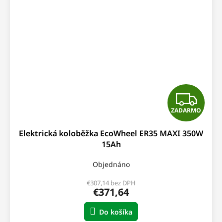
Z
ZADARMO
A
Elektrická koloběžka EcoWheel ER35 MAXI 350W
D
15Ah
A
Objednáno
R
€307,14 bez DPH
€371,64
M
Do košíka