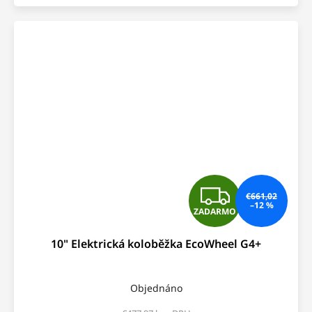
Z
€661,02
–12 %
ZADARMO
A
10" Elektrická koloběžka EcoWheel G4+
D
A
Objednáno