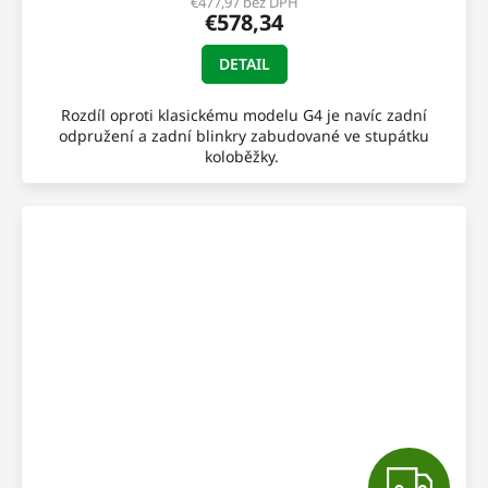
R
€477,97 bez DPH
€578,34
M
DETAIL
O
Rozdíl oproti klasickému modelu G4 je navíc zadní
odpružení a zadní blinkry zabudované ve stupátku
koloběžky.
Z