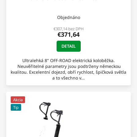
D
A
Objednáno
R
€307,14 bez DPH
€371,64
M
DETAIL
O
Ultralehká 8" OFF-ROAD elektrická koloběžka.
Neuvěřitelné parametry jsou podtrženy německou
kvalitou. Excelentní dojezd, obří rychlost, špičková světla
a to všechno v...
Akcia
Tip