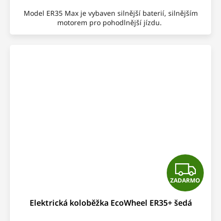
O
Model ER35 Max je vybaven silnější baterií, silnějším
motorem pro pohodlnější jízdu.
Z
ZADARMO
A
Elektrická koloběžka EcoWheel ER35+ šedá
D