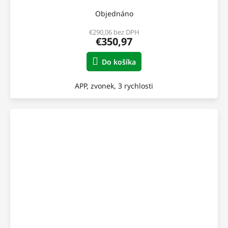
A
Objednáno
R
€290,06 bez DPH
€350,97
M
Do košíka
O
APP, zvonek, 3 rychlosti