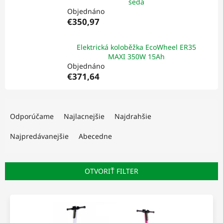
šedá
Objednáno
€350,97
Elektrická koloběžka EcoWheel ER35
MAXI 350W 15Ah
Objednáno
€371,64
R
a
Odporúčame
Najlacnejšie
Najdrahšie
d
e
Najpredávanejšie
Abecedne
n
i
e
OTVORIŤ FILTER
p
r
V
o
ý
d
p