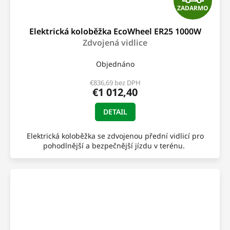
ZADARMO
A
Elektrická koloběžka EcoWheel ER25 1000W
D
Zdvojená vidlice
A
Objednáno
R
€836,69 bez DPH
€1 012,40
M
DETAIL
O
Elektrická koloběžka se zdvojenou přední vidlicí pro
pohodlnější a bezpečnější jízdu v terénu.