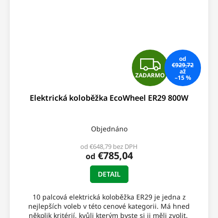
Z
od
€929,72
až
ZADARMO
–15 %
A
Elektrická koloběžka EcoWheel ER29 800W
D
A
Objednáno
R
od €648,79 bez DPH
€785,04
od
M
DETAIL
O
10 palcová elektrická koloběžka ER29 je jedna z
nejlepších voleb v této cenové kategorii. Má hned
několik kritérií, kvůli kterým byste si ji měli zvolit.