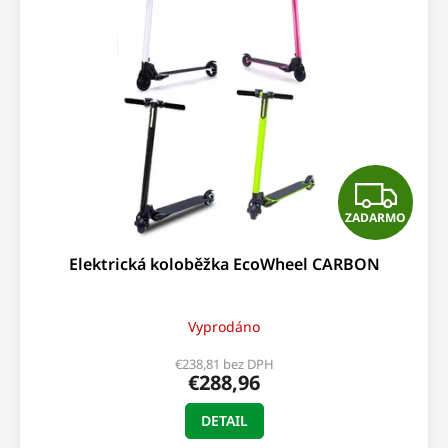
u
i
k
s
t
p
o
r
v
o
d
u
k
t
Z
o
ZADARMO
v
A
Elektrická koloběžka EcoWheel CARBON
D
A
Vyprodáno
R
€238,81 bez DPH
€288,96
M
DETAIL
O