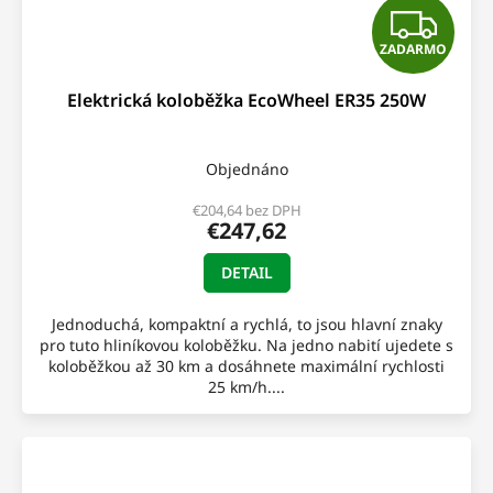
Z
ZADARMO
A
Elektrická koloběžka EcoWheel ER35 250W
D
A
Objednáno
R
€204,64 bez DPH
€247,62
M
DETAIL
O
Jednoduchá, kompaktní a rychlá, to jsou hlavní znaky
pro tuto hliníkovou koloběžku. Na jedno nabití ujedete s
koloběžkou až 30 km a dosáhnete maximální rychlosti
25 km/h....