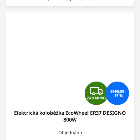
Z
€950,39
–17 %
ZADARMO
A
Elektrická koloběžka EcoWheel ER37 DESIGNO
D
800W
A
Objednáno