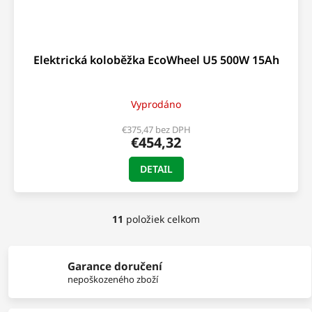
Elektrická koloběžka EcoWheel U5 500W 15Ah
Vyprodáno
€375,47 bez DPH
€454,32
DETAIL
11
položiek celkom
O
v
l
á
Garance doručení
d
nepoškozeného zboží
a
c