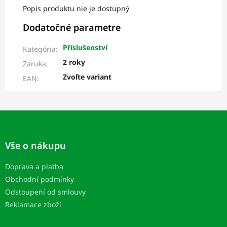
Popis produktu nie je dostupný
Dodatočné parametre
Příslušenství
Kategória
:
2 roky
Záruka
:
Zvoľte variant
EAN
:
Z
á
p
Vše o nákupu
ä
t
Doprava a platba
i
Obchodní podmínky
e
Odstoupení od smlouvy
Reklamace zboží