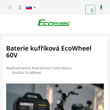
Prejsť
na
NÁKUP
obsah
KOŠÍK
Baterie kufříková EcoWheel
60V
Priemerné
Neohodnotené
Podrobnosti hodnotenia
hodnotenie
Značka:
EcoWheel
produktu
je
0,0
z
5
hviezdičiek.