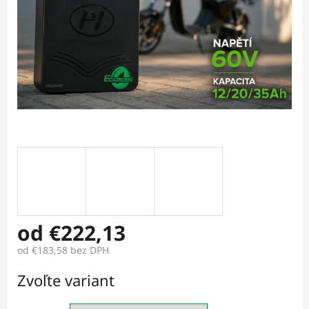
od
€222,13
od
€183,58
bez DPH
Jednotková
Zvoľte variant
cena: