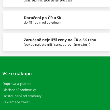
p
(Naši technici jsou tu jen pro vás)
r
v
k
Doručení po ČR a SK
y
do 48 hodin od objednání
v
ý
p
i
Zaručeně nejnižší ceny na ČR a SK trhu
s
(pokud najdete nižší cenu, dorovnáme vám ji)
u
Z
á
p
Vše o nákupu
ä
t
Doprava a platba
i
Obchodní podmínky
e
Odstoupení od smlouvy
Reklamace zboží