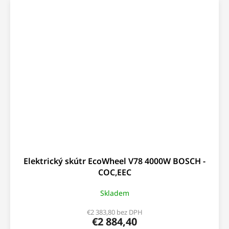
Elektrický skútr EcoWheel V78 4000W BOSCH -
COC,EEC
Skladem
€2 383,80 bez DPH
€2 884,40