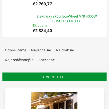
€2 760,77
Elektrický skútr EcoWheel V78 4000W
BOSCH - COC,EEC
Skladem
€2 884,40
R
a
Odporúčame
Najlacnejšie
Najdrahšie
d
e
Najpredávanejšie
Abecedne
n
i
e
OTVORIŤ FILTER
p
r
V
o
ý
d
p
u
i
k