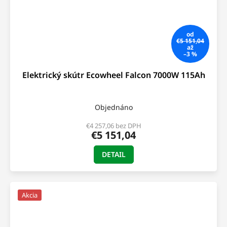
od
€5 151,04
až
–3 %
Elektrický skútr Ecowheel Falcon 7000W 115Ah
Objednáno
€4 257,06 bez DPH
€5 151,04
DETAIL
Akcia