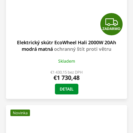
Z
ZADARMO
A
Elektrický skútr EcoWheel Hali 2000W 20Ah
D
modrá matná
ochranný štít proti větru
A
Skladem
R
€1 430,15 bez DPH
€1 730,48
M
DETAIL
O
Novinka