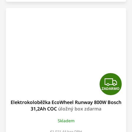
Z
ZADARMO
A
Elektrokoloběžka EcoWheel Runway 800W Bosch
D
31,2Ah COC
úložný box zdarma
A
Skladem
R
€1 021,44 bez DPH