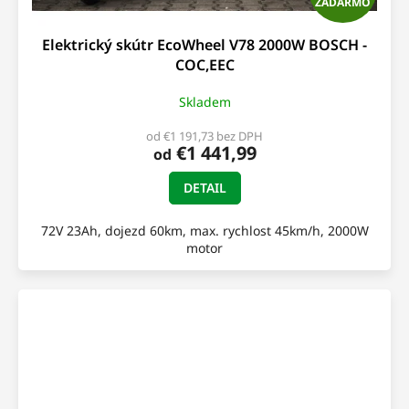
ZADARMO
A
Elektrický skútr EcoWheel V78 2000W BOSCH -
D
COC,EEC
A
Skladem
R
od €1 191,73 bez DPH
€1 441,99
od
M
DETAIL
O
72V 23Ah, dojezd 60km, max. rychlost 45km/h, 2000W
motor