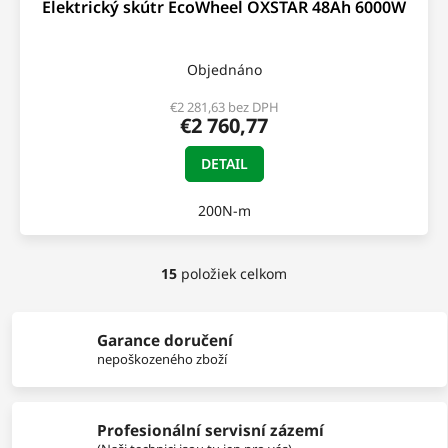
Elektrický skútr EcoWheel OXSTAR 48Ah 6000W
D
A
Objednáno
R
€2 281,63 bez DPH
€2 760,77
M
DETAIL
O
200N-m
15
položiek celkom
O
v
l
á
Garance doručení
d
nepoškozeného zboží
a
c
i
Profesionální servisní zázemí
e