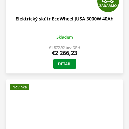
ZADARMO
A
Elektrický skútr EcoWheel JUSA 3000W 40Ah
D
A
Skladem
R
€1 872,92 bez DPH
€2 266,23
M
DETAIL
O
Novinka