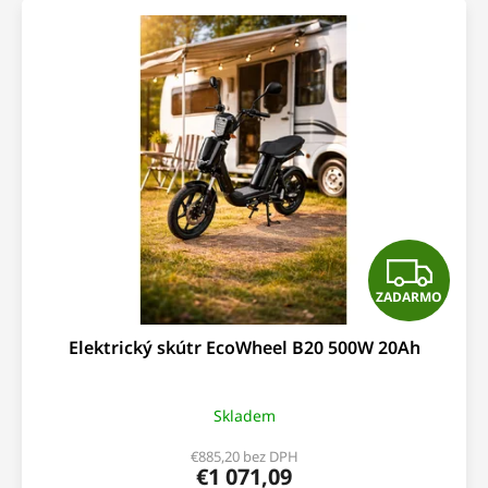
Z
ZADARMO
A
Elektrický skútr EcoWheel B20 500W 20Ah
D
A
Skladem
R
€885,20 bez DPH
€1 071,09