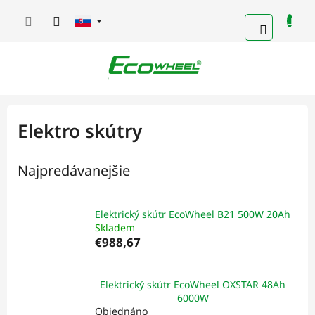
Prejsť
na
NÁKUP
obsah
KOŠÍK
Elektro skútry
Najpredávanejšie
Elektrický skútr EcoWheel B21 500W 20Ah
Skladem
€988,67
Elektrický skútr EcoWheel OXSTAR 48Ah
6000W
Objednáno