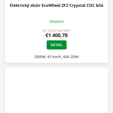
Elektrický skútr EcoWheel ZF2 Cryystal COC bílá
D
A
Skladem
R
€1 157,67 bez DPH
€1 400,78
M
DETAIL
O
2000W, 45 Km/h, 60V 20Ah