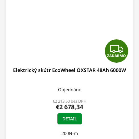
Z
ZADARMO
A
Elektrický skútr EcoWheel OXSTAR 48Ah 6000W
D
A
Objednáno
R
€2 213,50 bez DPH
€2 678,34
M
DETAIL
O
200N-m