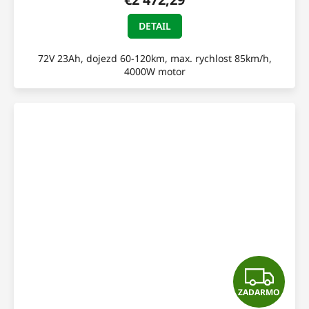
M
DETAIL
O
72V 23Ah, dojezd 60-120km, max. rychlost 85km/h,
4000W motor
Z
ZADARMO
A