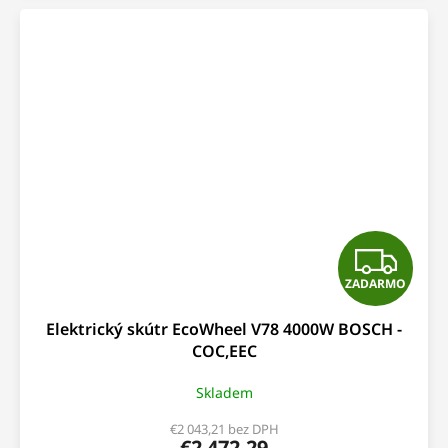
Z
ZADARMO
A
Elektrický skútr EcoWheel V78 4000W BOSCH -
D
COC,EEC
A
Skladem
R
€2 043,21 bez DPH
€2 472,29