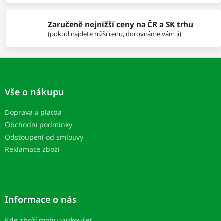
ý
p
i
Zaručeně nejnižší ceny na ČR a SK trhu
s
(pokud najdete nižší cenu, dorovnáme vám ji)
u
Z
á
p
Vše o nákupu
ä
t
Doprava a platba
i
Obchodní podmínky
e
Odstoupení od smlouvy
Reklamace zboží
Informace o nás
Kde zboží mohu vyzkoušet