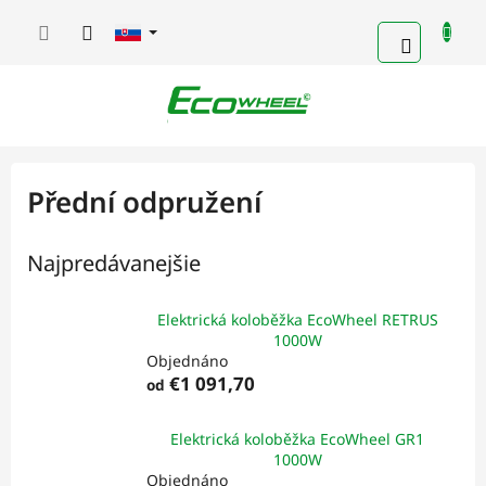
Prejsť
na
NÁKUP
obsah
KOŠÍK
Přední odpružení
Najpredávanejšie
Elektrická koloběžka EcoWheel RETRUS
1000W
Objednáno
€1 091,70
od
Elektrická koloběžka EcoWheel GR1
1000W
Objednáno