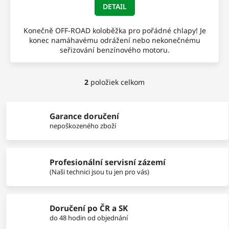
DETAIL
O
Konečně OFF-ROAD koloběžka pro pořádné chlapy! Je
konec namáhavému odrážení nebo nekonečnému
seřizování benzínového motoru.
2
položiek celkom
O
v
l
á
Garance doručení
d
nepoškozeného zboží
a
c
i
Profesionální servisní zázemí
e
p
(Naši technici jsou tu jen pro vás)
r
v
k
Doručení po ČR a SK
y
do 48 hodin od objednání
v