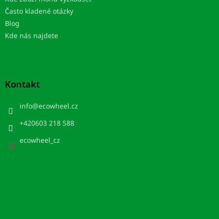
Často kladené otázky
Blog
Kde nás najdete
Kontakt
info
@
ecowheel.cz
+420603 218 588
ecowheel_cz