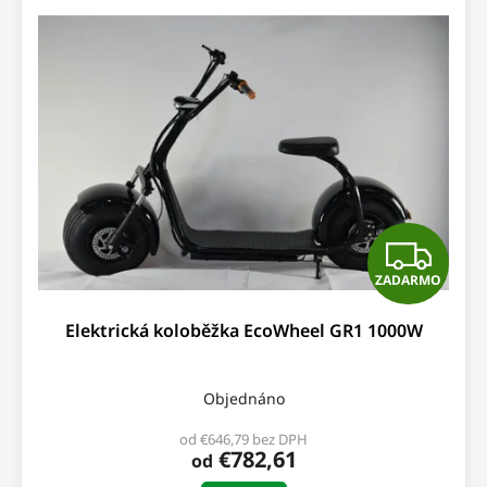
Z
ZADARMO
A
Elektrická koloběžka EcoWheel GR1 1000W
D
A
Objednáno
R
od €646,79 bez DPH
€782,61
od
M