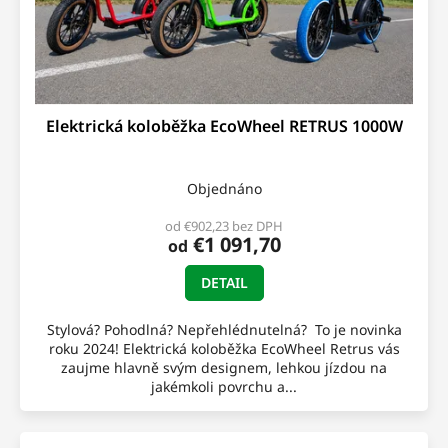
u
k
t
o
v
Elektrická koloběžka EcoWheel RETRUS 1000W
Objednáno
od €902,23 bez DPH
€1 091,70
od
DETAIL
Stylová? Pohodlná? Nepřehlédnutelná? To je novinka
roku 2024! Elektrická koloběžka EcoWheel Retrus vás
zaujme hlavně svým designem, lehkou jízdou na
jakémkoli povrchu a...