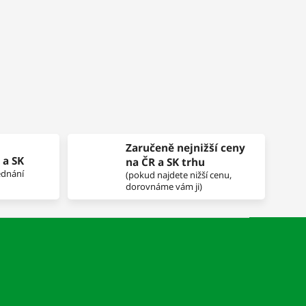
Zaručeně nejnižší ceny
 a SK
na ČR a SK trhu
ednání
(pokud najdete nižší cenu,
dorovnáme vám ji)