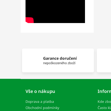
Garance doručení
nepoškozeného zboží
Z
á
Vše o nákupu
Infor
p
ä
Doprava a platba
Kde zbo
t
i
Obchodní podmínky
Často k