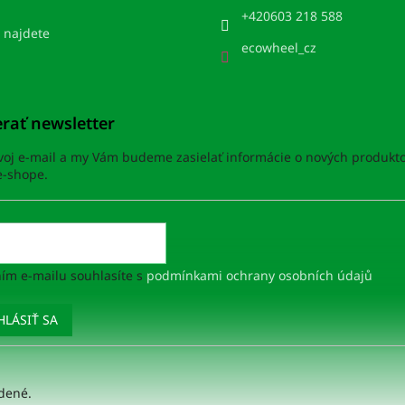
+420603 218 588
 najdete
ecowheel_cz
rať newsletter
svoj e-mail a my Vám budeme zasielať informácie o nových produkt
-shope.
ím e-mailu souhlasíte s
podmínkami ochrany osobních údajů
HLÁSIŤ SA
adené.