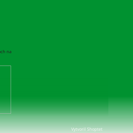
och na
Vytvoril Shoptet