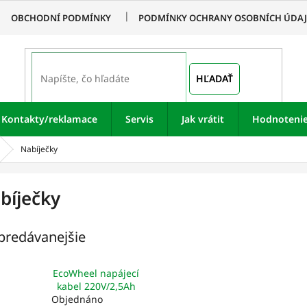
OBCHODNÍ PODMÍNKY
PODMÍNKY OCHRANY OSOBNÍCH ÚDA
HĽADAŤ
Kontakty/reklamace
Servis
Jak vrátit
Hodnoteni
Nabíječky
bíječky
predávanejšie
EcoWheel napájecí
kabel 220V/2,5Ah
Objednáno