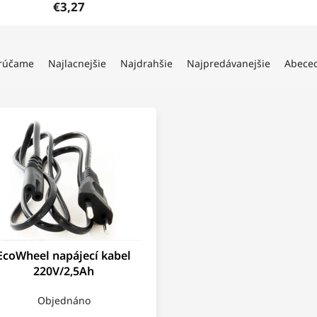
€3,27
rúčame
Najlacnejšie
Najdrahšie
Najpredávanejšie
Abece
EcoWheel napájecí kabel
220V/2,5Ah
Objednáno