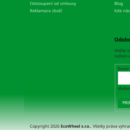
e
Odstoupení od smlouvy
Blog
Reklamace zboží
Kde nás
Odobe
Vložte 
našom e
Email
Vložen
PRI
Copyright 2026
EcoWheel s.r.o.
. Všetky práva vyhr