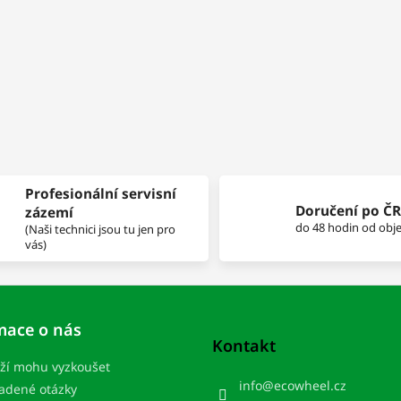
Profesionální servisní
Doručení po ČR
zázemí
do 48 hodin od obj
(Naši technici jsou tu jen pro
vás)
mace o nás
Kontakt
ží mohu vyzkoušet
info
@
ecowheel.cz
ladené otázky