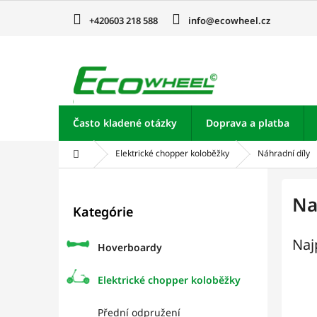
Prejsť
na
+420603 218 588
info@ecowheel.cz
obsah
Často kladené otázky
Doprava a platba
Domov
Elektrické chopper koloběžky
Náhradní díly
B
o
Preskočiť
Na
Kategórie
kategórie
č
n
Naj
ý
Hoverboardy
p
a
Elektrické chopper koloběžky
n
e
Přední odpružení