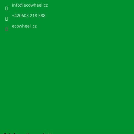
info
@
ecowheel.cz
+420603 218 588
ecowheel_cz