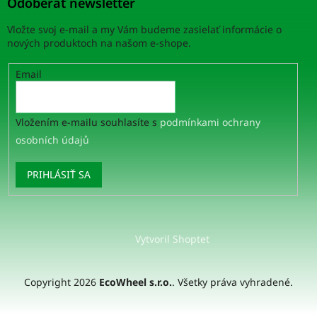
Odoberať newsletter
Vložte svoj e-mail a my Vám budeme zasielať informácie o
nových produktoch na našom e-shope.
Email
Vložením e-mailu souhlasíte s
podmínkami ochrany
osobních údajů
PRIHLÁSIŤ SA
Vytvoril Shoptet
Copyright 2026
EcoWheel s.r.o.
. Všetky práva vyhradené.