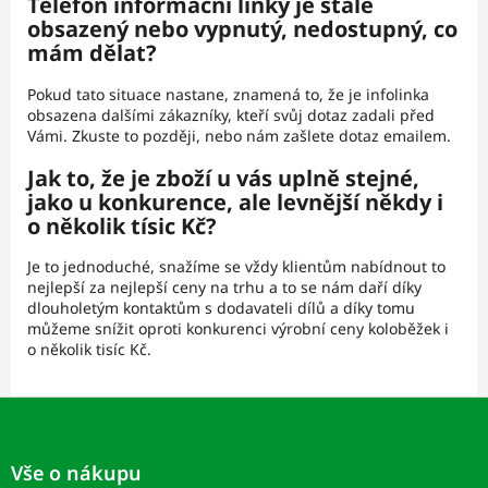
Telefon informační linky je stále
obsazený nebo vypnutý, nedostupný, co
mám dělat?
Pokud tato situace nastane, znamená to, že je infolinka
obsazena dalšími zákazníky, kteří svůj dotaz zadali před
Vámi. Zkuste to později, nebo nám zašlete dotaz emailem.
Jak to, že je zboží u vás uplně stejné,
jako u konkurence, ale levnější někdy i
o několik tísic Kč?
Je to jednoduché, snažíme se vždy klientům nabídnout to
nejlepší za nejlepší ceny na trhu a to se nám daří díky
dlouholetým kontaktům s dodavateli dílů a díky tomu
můžeme snížit oproti konkurenci výrobní ceny koloběžek i
o několik tisíc Kč.
Z
á
p
Vše o nákupu
ä