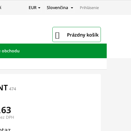
EUR
Slovenčina
JŮ
Prihlásenie
NÁKUPNÝ
Prázdny košík
KOŠÍK
e obchodu
NT
474
,63
bez DPH
ová
otaz