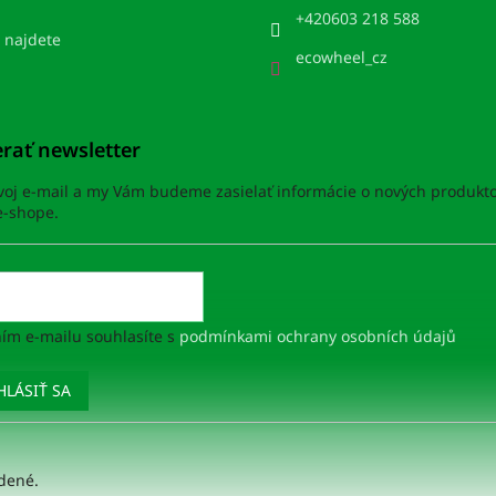
+420603 218 588
 najdete
ecowheel_cz
rať newsletter
svoj e-mail a my Vám budeme zasielať informácie o nových produkt
-shope.
ím e-mailu souhlasíte s
podmínkami ochrany osobních údajů
HLÁSIŤ SA
adené.