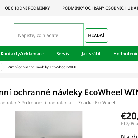
OBCHODNÍ PODMÍNKY
PODMÍNKY OCHRANY OSOBNÍCH ÚDA
HĽADAŤ
Kontakty/reklamace
Servis
Jak vrátit
Hodnoteni
Zimní ochranné návleky EcoWheel WINT
mní ochranné návleky EcoWheel WI
merné
odnotené
Podrobnosti hodnotenia
Značka:
EcoWheel
otenie
€20
uktu
€17,05 
Jednotk
Na d
cena: