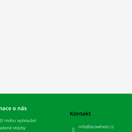
mace o nás
Kontakt
ží mohu vyzkoušet
info
@
ecowheel.cz
ladené otázky