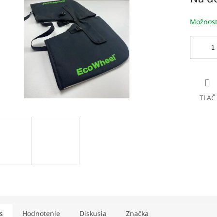
dičiek.
Možnost
TLAČ
s
Hodnotenie
Diskusia
Značka