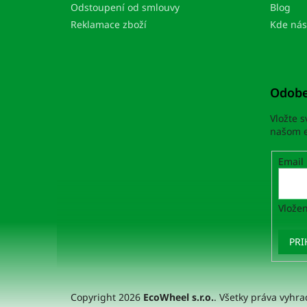
e
Odstoupení od smlouvy
Blog
Reklamace zboží
Kde nás
Odobe
Vložte 
našom e
Email
Vložen
PRI
Copyright 2026
EcoWheel s.r.o.
. Všetky práva vyhr