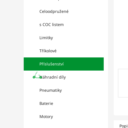
l
hviez
Celoodpružené
s COC listem
Limitky
Tříkolové
Příslušenství
Náhradní díly
Pneumatiky
Baterie
Motory
Popi