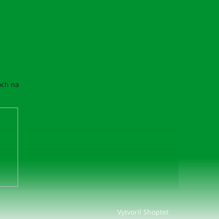
och na
Vytvoril Shoptet