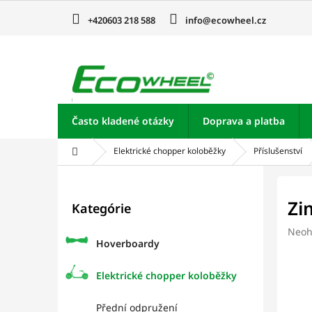
Prejsť
na
+420603 218 588
info@ecowheel.cz
obsah
Často kladené otázky
Doprava a platba
Domov
Elektrické chopper koloběžky
Příslušenství
B
o
Preskočiť
Zi
Kategórie
kategórie
č
n
Prie
Neoh
ý
Hoverboardy
hodn
p
prod
je
a
Elektrické chopper koloběžky
0,0
n
z
e
Přední odpružení
5