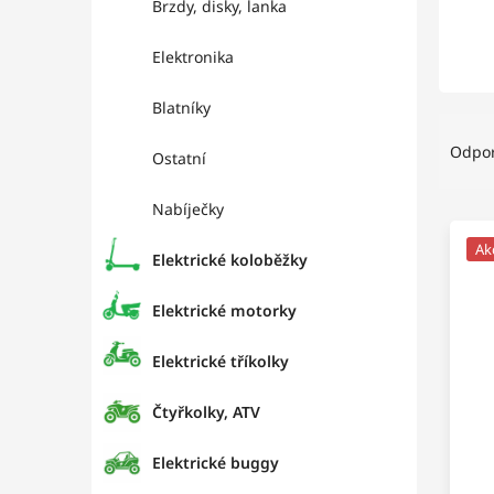
Brzdy, disky, lanka
Elektronika
Blatníky
R
a
Odpo
Ostatní
d
e
Nabíječky
V
n
ý
i
Ak
Elektrické koloběžky
p
e
i
p
Elektrické motorky
s
r
p
o
r
Elektrické tříkolky
d
o
u
d
k
Čtyřkolky, ATV
u
t
k
o
Elektrické buggy
t
v