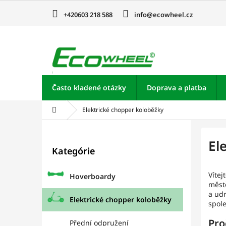
Prejsť
na
+420603 218 588
info@ecowheel.cz
obsah
Často kladené otázky
Doprava a platba
Domov
Elektrické chopper koloběžky
B
o
Preskočiť
El
Kategórie
kategórie
č
n
ý
Vítej
Hoverboardy
městě
p
a udr
a
Elektrické chopper koloběžky
spole
n
e
Pro
Přední odpružení