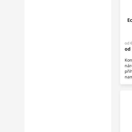
E
od 
od
Kon
nár
při
nam
nek
ben
Pře