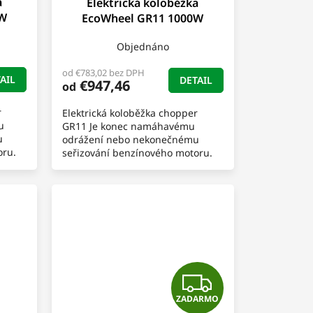
a
Elektrická koloběžka
D
D
0W
EcoWheel GR11 1000W
A
A
Objednáno
R
R
od €783,02 bez DPH
AIL
DETAIL
€947,46
od
M
M
r
Elektrická koloběžka chopper
O
O
u
GR11 Je konec namáhavému
u
odrážení nebo nekonečnému
oru.
seřizování benzínového motoru.
Představujeme Vám stylovou
ku...
elektrickou Chopper koloběžku...
Z
ZADARMO
A