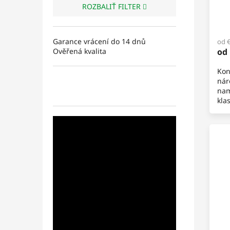
ROZBALIŤ FILTER
Garance vrácení do 14 dnů
od 
Ověřená kvalita
od
Kon
nár
nam
kla
nek
ben
mot