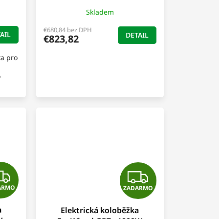
A
Skladem
R
€680,84 bez DPH
AIL
DETAIL
€823,82
M
a pro
O
o
Z
Z
ARMO
ZADARMO
A
A
a
Elektrická koloběžka
D
D