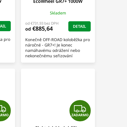
W
EcoWheel GR7+ 1000W
A
A
Skladem
R
R
od €731,93 bez DPH
AIL
DETAIL
€885,64
od
M
M
a pro
Konečně OFF-ROAD koloběžka pro
O
O
náročné - GR7+! Je konec
namáhavému odrážení nebo
nekonečnému seřizování
benzínového motoru.
rech,
Představujeme Vám stylovou
elektrickou chopper...
Z
Z
ARMO
ZADARMO
A
A