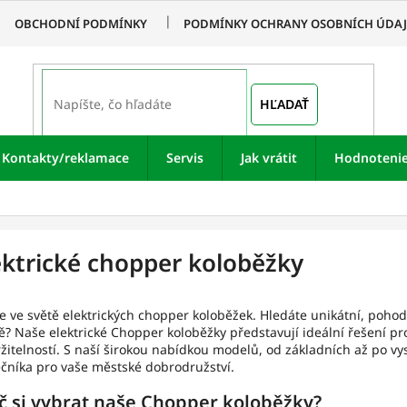
OBCHODNÍ PODMÍNKY
PODMÍNKY OCHRANY OSOBNÍCH ÚDA
HĽADAŤ
Kontakty/reklamace
Servis
Jak vrátit
Hodnoteni
ektrické chopper koloběžky
te ve světě elektrických chopper koloběžek. Hledáte unikátní, poho
? Naše elektrické Chopper koloběžky představují ideální řešení pro t
žitelností. S naší širokou nabídkou modelů, od základních až po vy
čníka pro vaše městské dobrodružství.
č si vybrat naše Chopper koloběžky?