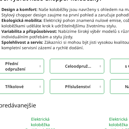
Design a komfort:
Naše koloběžky jsou navrženy s ohledem na maxi
Stylový chopper design zaujme na první pohled a zaručuje pohodln
Ekologická mobilita:
Elektrický pohon znamená nulové emise, což 
koloběžkami uděláte krok k udržitelnějšímu životnímu stylu.
Variabilita a přizpůsobivost:
Nabízíme široký výběr modelů s různ
individuálním potřebám a stylu jízdy.
Spolehlivost a servis:
Zákazníci si mohou být jisti vysokou kvalito
kompletní servisní zázemí a rychlé dodání.
Přední
Celoodpružené
s
odpružení
Tříkolové
Příslušenství
N
predávanejšie
Elektrická
Elektrická
koloběžka
koloběžka