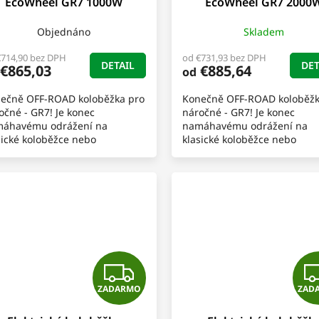
EcoWheel GR7 1000W
EcoWheel GR7 2000
A
Objednáno
Skladem
R
€714,90 bez DPH
od €731,93 bez DPH
DETAIL
DET
€865,03
€885,64
od
M
ečně OFF-ROAD koloběžka pro
Konečně OFF-ROAD koloběžk
O
očné - GR7! Je konec
náročné - GR7! Je konec
áhavému odrážení na
namáhavému odrážení na
sické koloběžce nebo
klasické koloběžce nebo
onečnému seřizování
nekonečnému seřizování
zínového motoru na skútrech,
benzínového motoru na skút
orkách atd.....
motorkách atd.....
Z
ZADARMO
ZAD
A