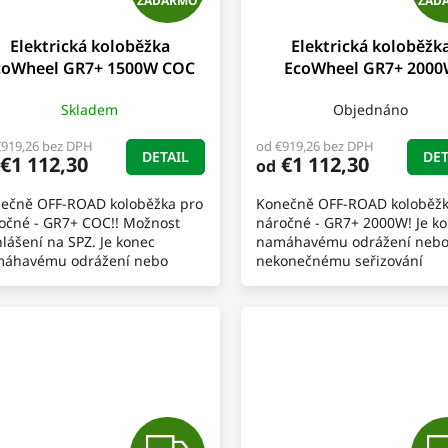
ZADARMO
ZAD
A
Elektrická koloběžka
Elektrická koloběžk
D
coWheel GR7+ 1500W COC
EcoWheel GR7+ 200
A
Skladem
Objednáno
R
€919,26 bez DPH
od €919,26 bez DPH
DETAIL
DET
€1 112,30
€1 112,30
od
M
ečně OFF-ROAD koloběžka pro
Konečně OFF-ROAD koloběžk
O
očné - GR7+ COC!! Možnost
náročné - GR7+ 2000W! Je k
hlášení na SPZ. Je konec
namáhavému odrážení neb
áhavému odrážení nebo
nekonečnému seřizování
onečnému seřizování
benzínového motoru.
zínového motoru.
Představujeme Vám stylovou
dstavujeme Vám...
elektrickou chopper...
Z