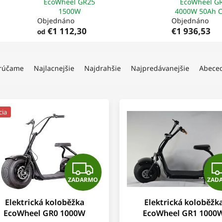
EcoWheel GR25
EcoWheel G
1500W
4000W 50Ah 
Objednáno
Objednáno
€1 112,30
€1 936,53
od
rúčame
Najlacnejšie
Najdrahšie
Najpredávanejšie
Abece
cia
Z
ZADARMO
ZAD
A
Elektrická koloběžka
Elektrická koloběžk
D
EcoWheel GR0 1000W
EcoWheel GR1 1000