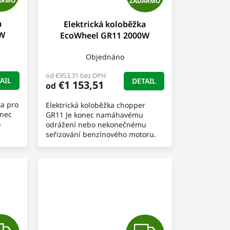
ARMO
ZADARMO
A
A
a
Elektrická koloběžka
D
D
0W
EcoWheel GR11 2000W
A
A
Objednáno
R
R
od €953,31 bez DPH
AIL
DETAIL
€1 153,51
od
M
M
a pro
Elektrická koloběžka chopper
O
O
onec
GR11 Je konec namáhavému
o
odrážení nebo nekonečnému
seřizování benzínového motoru.
Představujeme Vám stylovou
elektrickou Chopper koloběžku...
Z