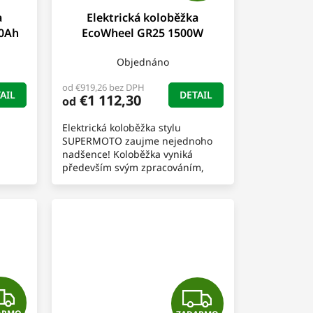
a
Elektrická koloběžka
D
0Ah
EcoWheel GR25 1500W
A
Objednáno
R
od €919,26 bez DPH
AIL
DETAIL
€1 112,30
od
M
Elektrická koloběžka stylu
O
SUPERMOTO zaujme nejednoho
nadšence! Koloběžka vyniká
především svým zpracováním,
ojedinělým stylem a jízdními
vlastnostmi. Hlavní výhodou je
přední...
Z
Z