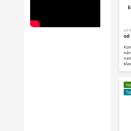
E
od 
od
Kon
nár
nam
kla
nek
ben
mot
No
Ti