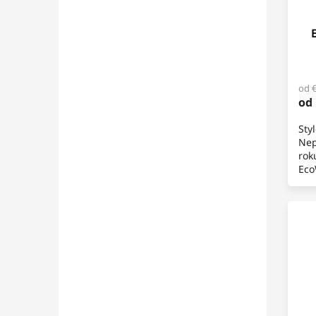
od 
od
Sty
Nep
rok
Eco
hla
jíz