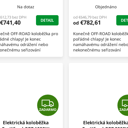
A
Na dotaz
Objednáno
R
€612,73 bez DPH
od €646,79 bez DPH
DETAIL
DET
€741,40
€782,61
od
M
ečně OFF-ROAD koloběžka pro
Konečně OFF-ROAD koloběžk
O
ádné chlapy! Je konec
pořádné chlapy! Je konec
áhavému odrážení nebo
namáhavému odrážení neb
onečnému seřizování
nekonečnému seřizování
zínového motoru.
benzínového motoru.
Z
ZADARMO
ZAD
A
Elektrická koloběžka
Elektrická koloběžk
D