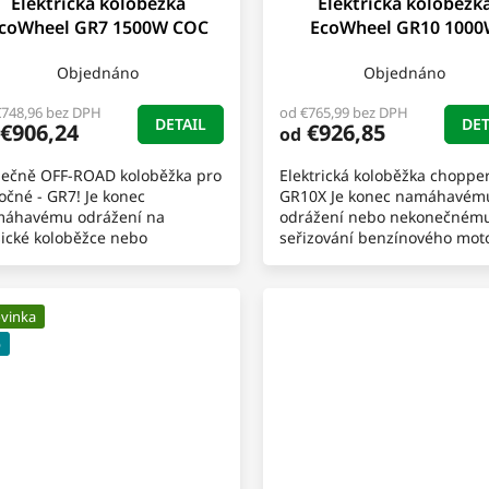
Elektrická koloběžka
Elektrická koloběžk
D
coWheel GR7 1500W COC
EcoWheel GR10 100
A
Objednáno
Objednáno
R
€748,96 bez DPH
od €765,99 bez DPH
DETAIL
DET
€906,24
€926,85
od
M
ečně OFF-ROAD koloběžka pro
Elektrická koloběžka choppe
O
očné - GR7! Je konec
GR10X Je konec namáhavém
áhavému odrážení na
odrážení nebo nekonečném
sické koloběžce nebo
seřizování benzínového mot
onečnému seřizování
Představujeme Vám stylovou
zínového motoru na skútrech,
elektrickou Chopper koloběž
orkách atd.....
vinka
p