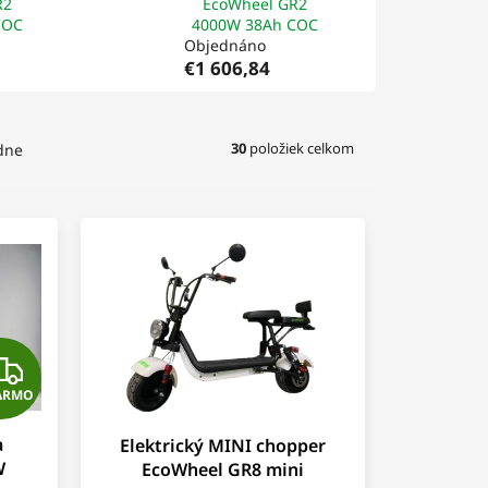
R2
EcoWheel GR2
COC
4000W 38Ah COC
Objednáno
€1 606,84
30
položiek celkom
dne
Z
ARMO
A
a
Elektrický MINI chopper
D
W
EcoWheel GR8 mini