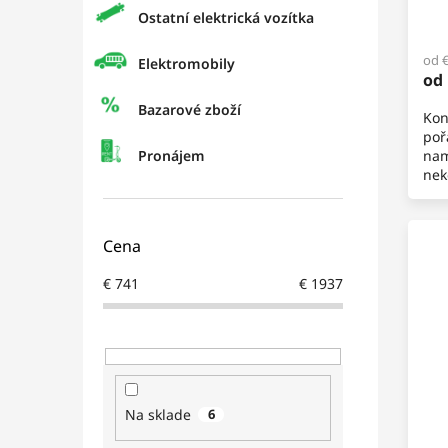
o
Ostatní elektrická vozítka
v
od 
Elektromobily
od
Bazarové zboží
Kon
poř
Pronájem
nam
nek
ben
Cena
€
741
€
1937
Na sklade
6