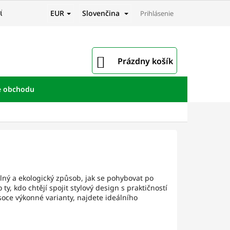
EUR
Slovenčina
JŮ
Prihlásenie
NÁKUPNÝ
Prázdny košík
KOŠÍK
e obchodu
dlný a ekologický způsob, jak se pohybovat po
y, kdo chtějí spojit stylový design s praktičností
soce výkonné varianty, najdete ideálního