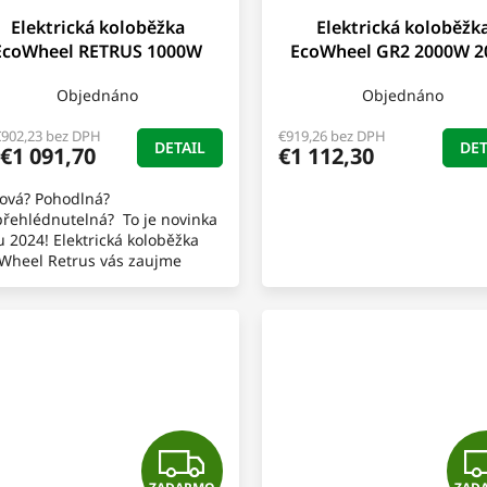
Elektrická koloběžka
Elektrická koloběžk
EcoWheel RETRUS 1000W
EcoWheel GR2 2000W 2
COC
Objednáno
Objednáno
€902,23 bez DPH
€919,26 bez DPH
DETAIL
DET
€1 091,70
€1 112,30
lová? Pohodlná?
řehlédnutelná? To je novinka
u 2024! Elektrická koloběžka
Wheel Retrus vás zaujme
vně svým designem, lehkou
dou na jakémkoli povrchu a...
Z