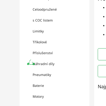
l
Celoodpružené
s COC listem
Limitky
Tříkolové
Příslušenství
Náhradní díly
Pneumatiky
Baterie
Naj
Motory