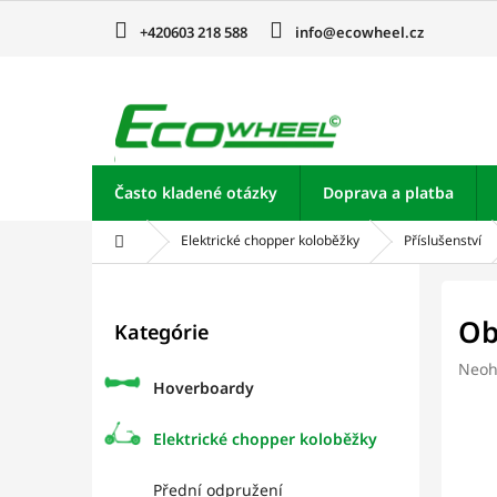
Prejsť
na
+420603 218 588
info@ecowheel.cz
obsah
Často kladené otázky
Doprava a platba
Domov
Elektrické chopper koloběžky
Příslušenství
B
o
Preskočiť
Ob
Kategórie
kategórie
č
n
Prie
Neoh
ý
Hoverboardy
hodn
p
prod
je
a
Elektrické chopper koloběžky
0,0
n
z
e
Přední odpružení
5