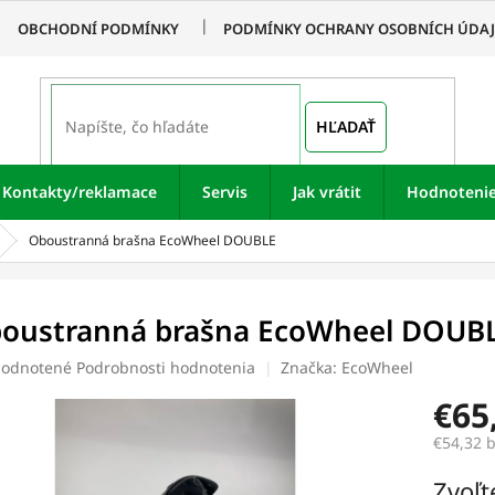
OBCHODNÍ PODMÍNKY
PODMÍNKY OCHRANY OSOBNÍCH ÚDA
HĽADAŤ
Kontakty/reklamace
Servis
Jak vrátit
Hodnoteni
Oboustranná brašna EcoWheel DOUBLE
oustranná brašna EcoWheel DOUB
merné
odnotené
Podrobnosti hodnotenia
Značka:
EcoWheel
otenie
€65
uktu
€54,32 
Jednotk
Zvoľt
cena: