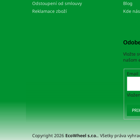
e
Odstoupení od smlouvy
Blog
Reklamace zboží
Kde nás
Odobe
Vložte 
našom e
Email
Vložen
PRI
Copyright 2026
EcoWheel s.r.o.
. Všetky práva vyhr