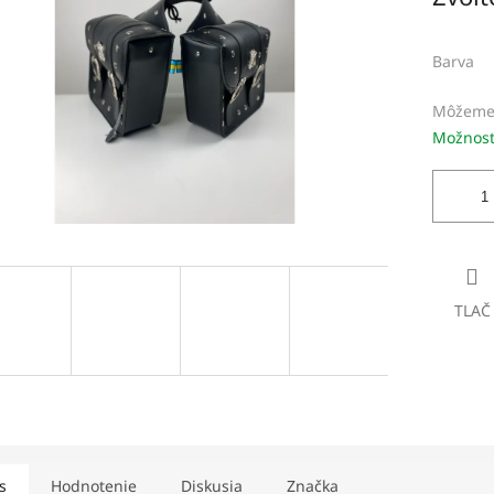
dičiek.
Barva
Môžeme 
Možnost
TLAČ
s
Hodnotenie
Diskusia
Značka