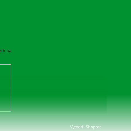
och na
Vytvoril Shoptet