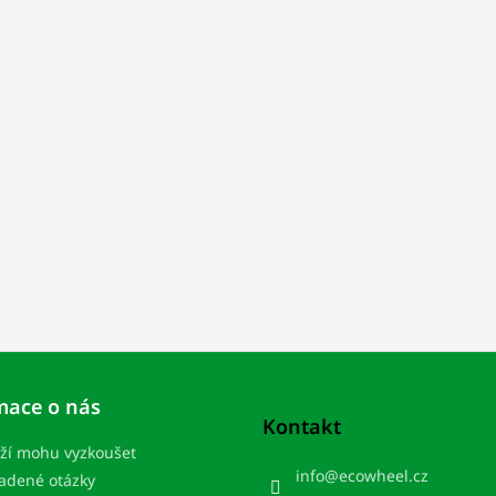
mace o nás
Kontakt
ží mohu vyzkoušet
info
@
ecowheel.cz
ladené otázky