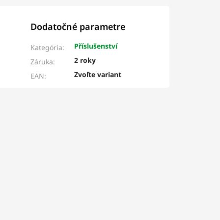
Dodatočné parametre
Příslušenství
Kategória
:
2 roky
Záruka
:
Zvoľte variant
EAN
: