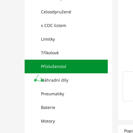
l
hviez
Celoodpružené
s COC listem
Limitky
Tříkolové
Příslušenství
Náhradní díly
Pneumatiky
Baterie
Motory
Popi