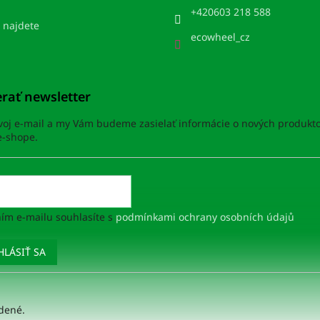
+420603 218 588
 najdete
ecowheel_cz
rať newsletter
svoj e-mail a my Vám budeme zasielať informácie o nových produkt
-shope.
ím e-mailu souhlasíte s
podmínkami ochrany osobních údajů
HLÁSIŤ SA
adené.