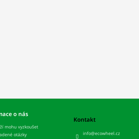
mace o nás
Kontakt
ží mohu vyzkoušet
info
@
ecowheel.cz
ladené otázky