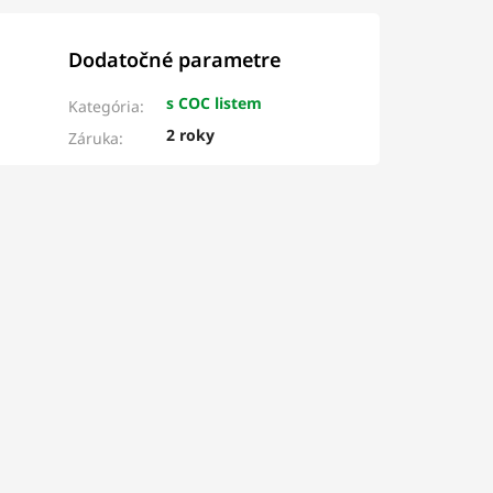
Dodatočné parametre
s COC listem
Kategória
:
2 roky
Záruka
: