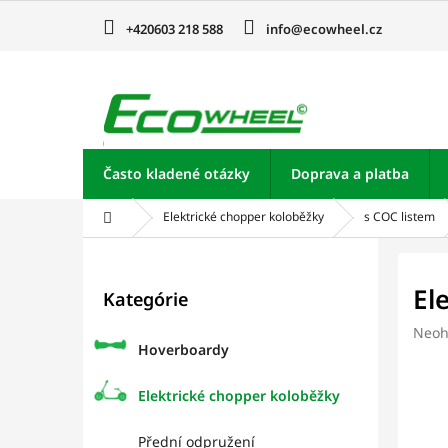
Prejsť
na
+420603 218 588
info@ecowheel.cz
obsah
Často kladené otázky
Doprava a platba
Domov
Elektrické chopper koloběžky
s COC listem
B
o
Preskočiť
El
Kategórie
kategórie
č
n
Prie
Neoh
ý
Hoverboardy
hodn
p
prod
je
a
Elektrické chopper koloběžky
0,0
n
z
e
Přední odpružení
5