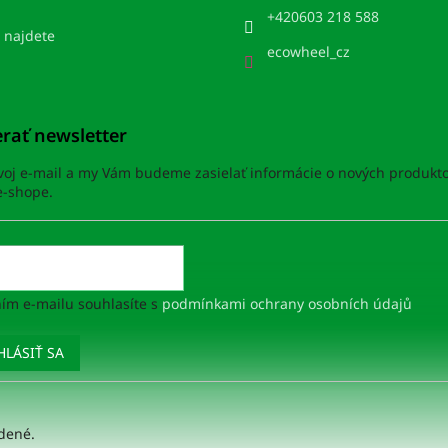
+420603 218 588
 najdete
ecowheel_cz
rať newsletter
svoj e-mail a my Vám budeme zasielať informácie o nových produkt
-shope.
ím e-mailu souhlasíte s
podmínkami ochrany osobních údajů
HLÁSIŤ SA
adené.