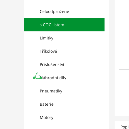
l
hviez
Celoodpružené
s COC listem
Limitky
Tříkolové
Příslušenství
Náhradní díly
Pneumatiky
Baterie
Motory
Popi