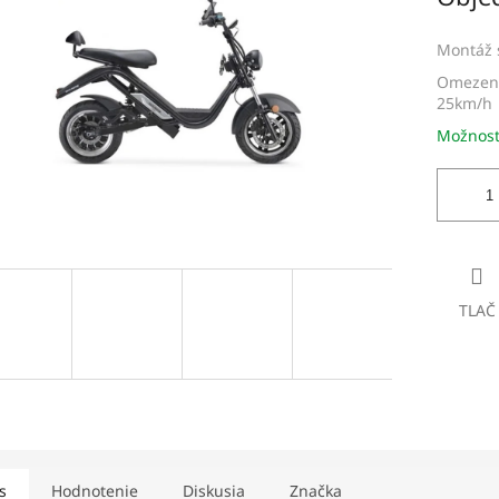
dičiek.
Montáž 
Omezení
25km/h
Možnost
TLAČ
s
Hodnotenie
Diskusia
Značka