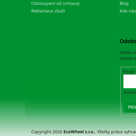
e
Odstoupení od smlouvy
Blog
Reklamace zboží
Kde nás
Odobe
Vložte 
našom e
Email
Vložen
PRI
Copyright 2026
EcoWheel s.r.o.
. Všetky práva vyhr