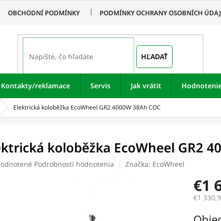
OBCHODNÍ PODMÍNKY
PODMÍNKY OCHRANY OSOBNÍCH ÚDA
HĽADAŤ
Kontakty/reklamace
Servis
Jak vrátit
Hodnoteni
Elektrická koloběžka EcoWheel GR2 4000W 38Ah COC
ektrická koloběžka EcoWheel GR2 
merné
odnotené
Podrobnosti hodnotenia
Značka:
EcoWheel
otenie
€1 
uktu
€1 330,
Jednotk
Obje
cena: