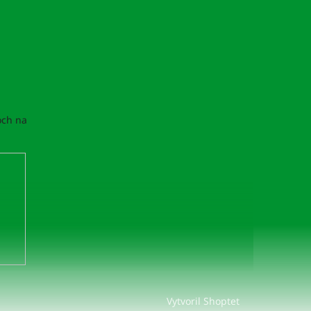
och na
Vytvoril Shoptet