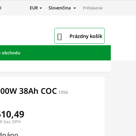
EUR
Slovenčina
JŮ
Prihlásenie
NÁKUPNÝ
Prázdny košík
KOŠÍK
e obchodu
4000W 38Ah COC
1056
610,49
98
bez DPH
ová
dnáno