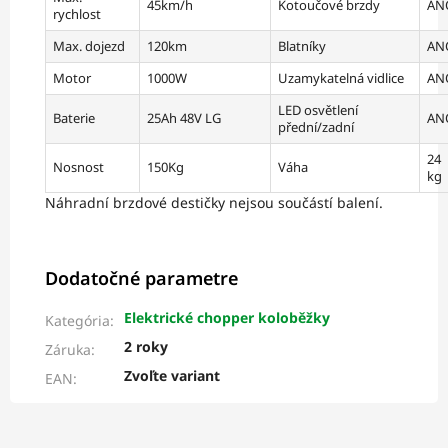
45km/h
Kotoučové brzdy
AN
rychlost
Max. dojezd
120km
Blatníky
AN
Motor
1000W
Uzamykatelná vidlice
AN
LED osvětlení
Baterie
25Ah 48V LG
AN
přední/zadní
24
Nosnost
150Kg
Váha
kg
Náhradní brzdové destičky nejsou součástí balení.
Dodatočné parametre
Elektrické chopper koloběžky
Kategória
:
2 roky
Záruka
:
Zvoľte variant
EAN
: