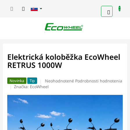
Prejsť
na
NÁKUP
obsah
KOŠÍK
Elektrická koloběžka EcoWheel
RETRUS 1000W
Priemerné
Neohodnotené
Podrobnosti hodnotenia
Novinka
Tip
hodnotenie
Značka:
EcoWheel
produktu
je
0,0
z
5
hviezdičiek.