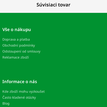
Súvisiaci tovar
Z
á
p
Vše o nákupu
ä
t
Doprava a platba
i
Obchodní podmínky
e
Odstoupení od smlouvy
Reklamace zboží
Informace o nás
Kde zboží mohu vyzkoušet
Často kladené otázky
Blog