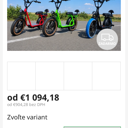
Z
ZADARMO
A
D
A
R
M
od
€1 094,18
od
€904,28
bez DPH
O
Jednotková
Zvoľte variant
cena: