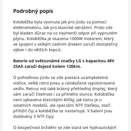
Podrobný popis
Koloběžka byla vyvinuta jak pro jízdu za pomocí
elektromotoru, tak pro klasické odrážení. Proto zde
byl kladen důraz na co nejmenší odpor při vypnutém
plynu. Koloběžka je osazena 1000W motorem, který
ve spojení s velkým zadním diskem zaručí dostatečný
výkon i do větších kopců.
Baterie od světoznámé značky LG s kapacitou 48V
25Ah zaručí dojezd kolem 120km.
O pohodlnou jízdu se zde postará uzamykatelná
vidlice, velké retro pneu a celokožené vypolstrované
sedlo. Retrus má také krásný přehledný displej, který
vám zaručí čitelnost i za přímého slunce. Koloběžka
není vybavena klasickými klíčky, jak tomu je u
ostatních modelů, ale speciální NTF čtečkou, stačí
přiložit čip a koloběžka se nastartuje. V balení jsou
dodávány 3 NTF čipy.
O bezpečnost brždění se zde stará set hydraulických