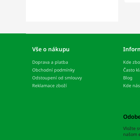
Z
á
Vše o nákupu
Infor
p
ä
Doprava a platba
Kde zbo
t
i
Obchodní podmínky
Často k
e
Odstoupení od smlouvy
Blog
Reklamace zboží
Kde nás
Odobe
Vložte 
našom e