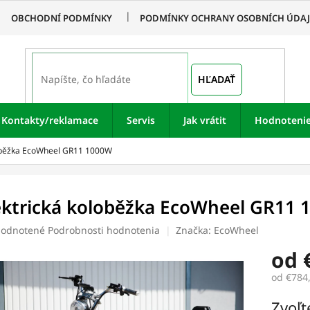
OBCHODNÍ PODMÍNKY
PODMÍNKY OCHRANY OSOBNÍCH ÚDA
HĽADAŤ
Kontakty/reklamace
Servis
Jak vrátit
Hodnoteni
loběžka EcoWheel GR11 1000W
ektrická koloběžka EcoWheel GR11
merné
odnotené
Podrobnosti hodnotenia
Značka:
EcoWheel
otenie
od
uktu
od
€784
Jednotk
Zvoľt
cena: