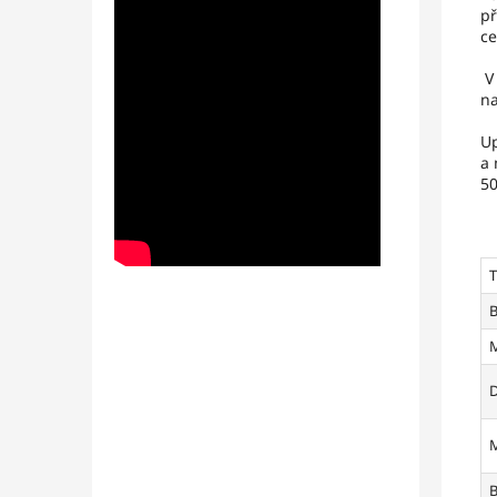
př
ce
V 
na
Up
a 
5
B
M
D
B