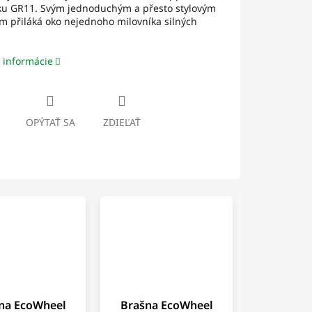
ku GR11. Svým jednoduchým a přesto stylovým
 přiláká oko nejednoho milovníka silných
 informácie
OPÝTAŤ SA
ZDIEĽAŤ
na EcoWheel
Brašna EcoWheel