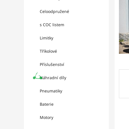
l
hviez
Celoodpružené
s COC listem
Limitky
Tříkolové
Příslušenství
Náhradní díly
Pneumatiky
Baterie
Motory