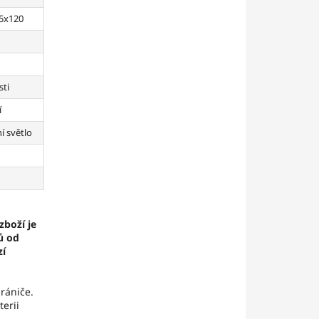
5x120
sti
í
í světlo
zboží je
ů od
zí
rániče.
terii