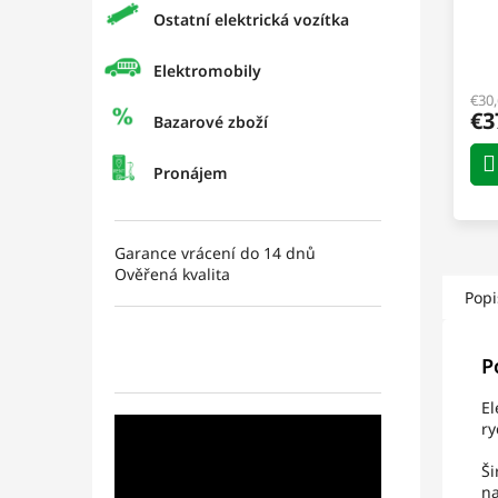
Ostatní elektrická vozítka
E
Elektromobily
€30
€3
Bazarové zboží
Pronájem
Garance vrácení do 14 dnů
Ověřená kvalita
Popi
P
El
ry
Ši
na