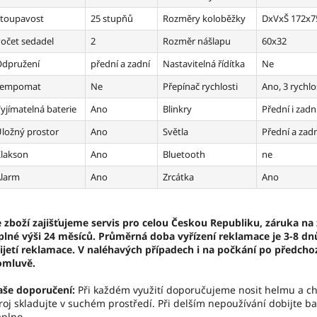
toupavost
25 stupňů
Rozměry koloběžky
DxVxŠ 172x7
očet sedadel
2
Rozměr nášlapu
60x32
dpružení
přední a zadní
Nastavitelná řídítka
Ne
Tempomat
Ne
Přepínač rychlosti
Ano, 3 rychlo
yjímatelná baterie
Ano
Blinkry
Přední i zadn
ložný prostor
Ano
Světla
Přední a zadn
lakson
Ano
Bluetooth
ne
larm
Ano
Zrcátka
Ano
 zboží zajišťujeme servis pro celou Českou Republiku, záruka na 
plné výši 24 měsíců. Průměrná doba vyřízení reklamace je 3-8 dn
ijetí reklamace. V naléhavých případech i na počkání po předcho
omluvě.
aše doporučení:
Při každém využití doporučujeme nosit helmu a ch
roj skladujte v suchém prostředí. Při delším nepoužívání dobijte ba
plno.