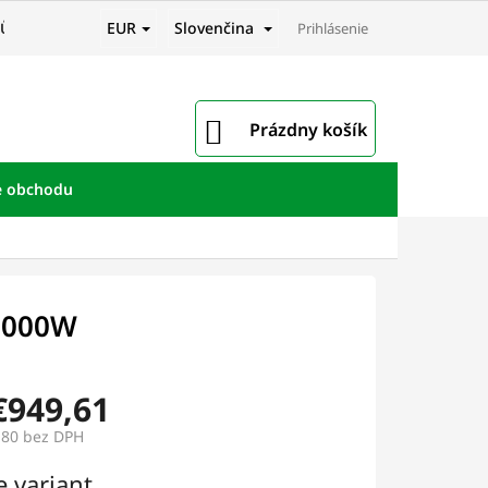
EUR
Slovenčina
JŮ
Prihlásenie
NÁKUPNÝ
Prázdny košík
KOŠÍK
e obchodu
 1000W
€949,61
,80
bez DPH
ová
e variant