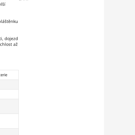
lší
pláštěnku
i, dojezd
chlost až
erie