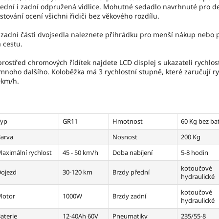
ední i zadní odpružená vidlice. Mohutné sedadlo navrhnuté pro de
stování ocení všichni řidiči bez věkového rozdílu.
zadní části dvojsedla naleznete přihrádku pro menší nákup nebo 
 cestu.
rostřed chromových řídítek najdete LCD displej s ukazateli rychlost
mnoho dalšího. Koloběžka má 3 rychlostní stupně, které zaručují ry
0km/h.
Typ
GR11
Hmotnost
60 Kg bez bat
arva
Nosnost
200 Kg
aximální rychlost
45 - 50 km/h
Doba nabíjení
5-8 hodin
kotoučové
ojezd
30-120 km
Brzdy přední
hydraulické
kotoučové
Motor
1000W
Brzdy zadní
hydraulické
aterie
12-40Ah 60V
Pneumatiky
235/55-8