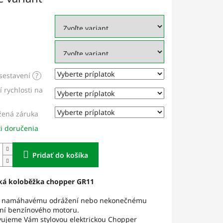
sestavení
?
 rychlosti na
žená záruka
i doručenia
Pridať do košíka
cká koloběžka chopper GR11
c namáhavému odrážení nebo nekonečnému
ání benzínového motoru.
vujeme Vám stylovou elektrickou Chopper