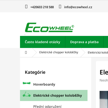
Prejsť
na
+420603 218 588
info@ecowheel.cz
obsah
Často kladené otázky
Doprava a platba
Domov
Elektrické chopper koloběžky
Elektrická ko
B
o
Preskočiť
El
Kategórie
kategórie
č
n
Prie
Neoh
ý
Hoverboardy
hodn
p
prod
je
a
Elektrické chopper koloběžky
0,0
n
z
e
Přední odpružení
5