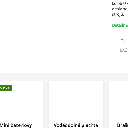
koloběž
M
designem
strojů.
Detailné
O
TLAČ
vinka
Mini bateriový
Voděodolná plachta
Braš