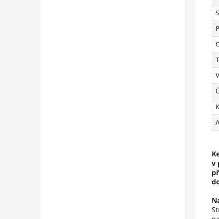
S
P
O
V
Ú
K
A
Ke
v 
př
d
N
St
na