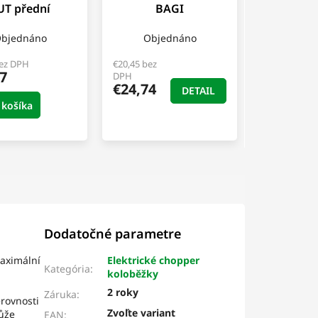
UT přední
BAGI
bjednáno
Objednáno
bez DPH
€20,45 bez
7
DPH
€24,74
DETAIL
 košíka
Dodatočné parametre
maximální
Elektrické chopper
Kategória
:
koloběžky
2 roky
Záruka
:
erovnosti
Zvoľte variant
může
EAN
: