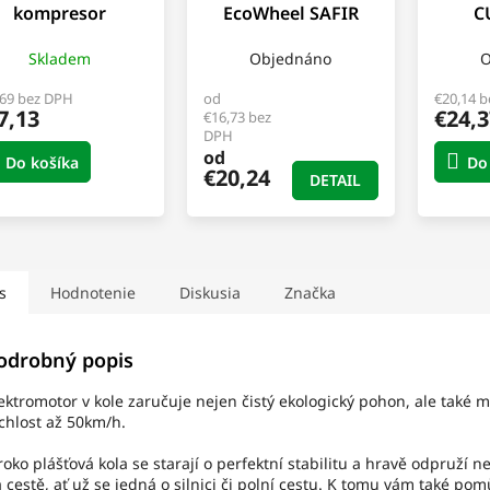
kompresor
EcoWheel SAFIR
C
coWheel SteelX
černá
Skladem
Objednáno
O
,69 bez DPH
od
€20,14 
7,13
€24,3
€16,73 bez
DPH
od
Do košíka
Do
€20,24
DETAIL
s
Hodnotenie
Diskusia
Značka
odrobný popis
ektromotor v kole zaručuje nejen čistý ekologický pohon, ale také 
chlost až 50km/h.
roko plášťová kola se starají o perfektní stabilitu a hravě odpruží n
 cestě, ať už se jedná o silnici či polní cestu. K tomu vám také po