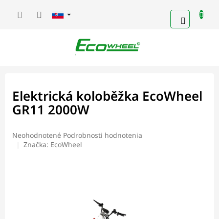
Prejsť
na
NÁKUP
obsah
KOŠÍK
Elektrická koloběžka EcoWheel
GR11 2000W
Priemerné
Neohodnotené
Podrobnosti hodnotenia
hodnotenie
Značka:
EcoWheel
produktu
je
0,0
z
5
hviezdičiek.