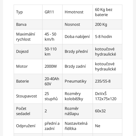
60 Kg bez
Typ
GR11
Hmotnost
baterie
Barva
Nosnost
200 Kg
Maximální
45 - 50
Doba nabíjení
5-8 hodin
rychlost
km/h
50-110
kotoučové
Dojezd
Brzdy přední
km
hydraulické
kotoučové
Motor
2000W
Brzdy zadní
hydraulické
20-40Ah
Baterie
Pneumatiky
235/55-8
60V
25
Rozměry
DxVxŠ
Stoupavost
stupňů
koloběžky
172x75x120
Počet
Rozměr
2
60x32
sedadel
nášlapu
přední a
Nastavitelná
Odpružení
Ne
zadní
řídítka