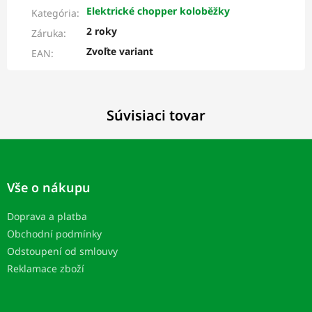
Elektrické chopper koloběžky
Kategória
:
2 roky
Záruka
:
Zvoľte variant
EAN
:
Súvisiaci tovar
Z
á
p
Vše o nákupu
ä
t
Doprava a platba
i
Obchodní podmínky
e
Odstoupení od smlouvy
Reklamace zboží