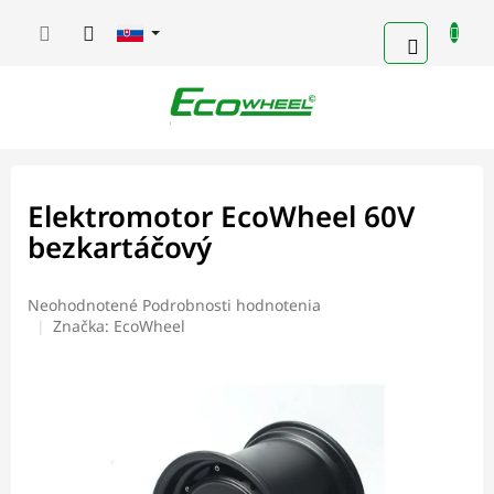
Prejsť
na
NÁKUP
obsah
KOŠÍK
Elektromotor EcoWheel 60V
bezkartáčový
Priemerné
Neohodnotené
Podrobnosti hodnotenia
hodnotenie
Značka:
EcoWheel
produktu
je
0,0
z
5
hviezdičiek.