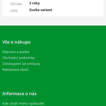
2 roky
Záruka
:
Zvoľte variant
EAN
:
Z
á
p
Vše o nákupu
ä
t
Doprava a platba
i
Obchodní podmínky
e
Odstoupení od smlouvy
Reklamace zboží
Informace o nás
Kde zboží mohu vyzkoušet