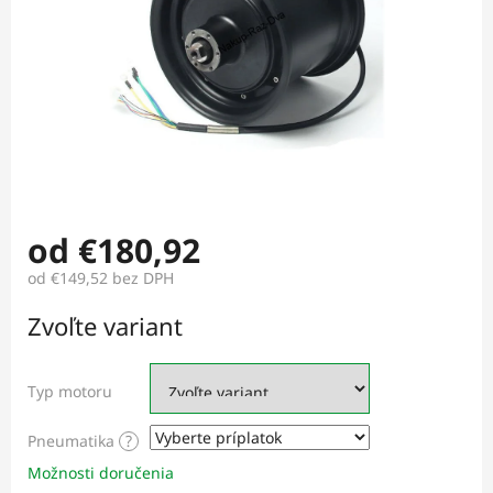
od
€180,92
od
€149,52
bez DPH
Jednotková
Zvoľte variant
cena:
Typ motoru
Pneumatika
?
Možnosti doručenia