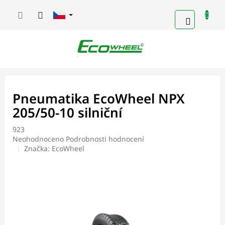
Přejít
na
NÁKUPN
obsah
KOŠÍK
Pneumatika EcoWheel NPX
205/50-10 silniční
923
Průměrné
Neohodnoceno
Podrobnosti hodnocení
hodnocení
Značka:
EcoWheel
produktu
je
0,0
z
5
hvězdiček.