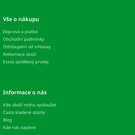
Z
á
p
Vše o nákupu
a
t
Doprava a platba
í
Obchodní podmínky
Odstoupení od smlouvy
Reklamace zboží
Essox splátkový prodej
Informace o nás
Kde zboží mohu vyzkoušet
Často kladené otázky
Blog
Kde nás najdete