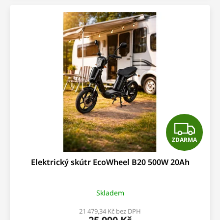
Z
ZDARMA
D
Elektrický skútr EcoWheel B20 500W 20Ah
A
R
Skladem
M
21 479,34 Kč bez DPH