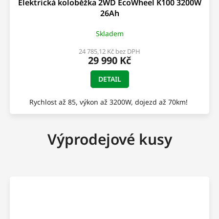
Elektrická koloběžka 2WD EcoWheel K100 3200W
A
26Ah
R
Skladem
M
24 785,12 Kč bez DPH
29 990 Kč
A
DETAIL
Rychlost až 85, výkon až 3200W, dojezd až 70km!
Výprodejové kusy