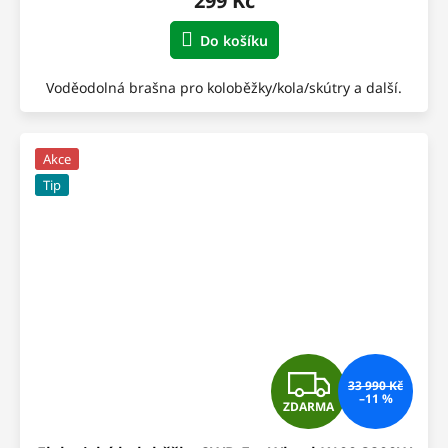
299 Kč
Do košíku
Voděodolná brašna pro koloběžky/kola/skútry a další.
Akce
Tip
Z
33 990 Kč
–11 %
ZDARMA
D