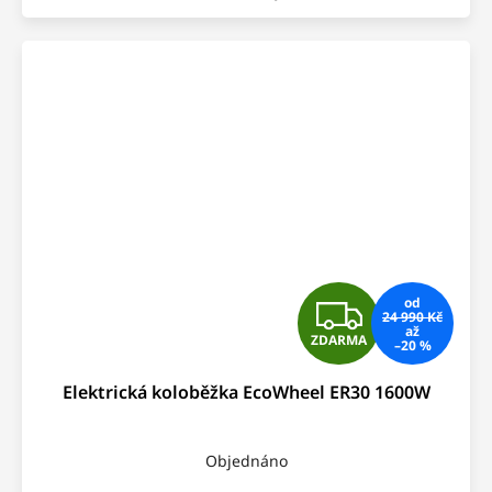
Z
od
24 990 Kč
až
ZDARMA
–20 %
D
Elektrická koloběžka EcoWheel ER30 1600W
A
R
Objednáno