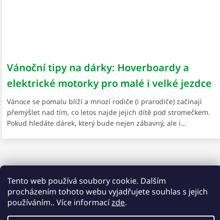
Vánoční tipy na dárky: Hoverboardy a
elektrické motorky pro malé i velké jezdce
Vánoce se pomalu blíží a mnozí rodiče (i prarodiče) začínají
přemýšlet nad tím, co letos najde jejich dítě pod stromečkem.
Pokud hledáte dárek, který bude nejen zábavný, ale i...
Tento web používá soubory cookie. Dalším
procházením tohoto webu vyjadřujete souhlas s jejich
používáním.. Více informací
zde
.
Mrkni na jedno z