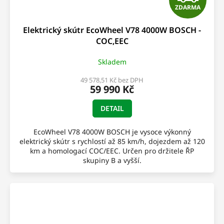
ZDARMA
D
Elektrický skútr EcoWheel V78 4000W BOSCH -
A
COC,EEC
R
Skladem
M
49 578,51 Kč bez DPH
59 990 Kč
A
DETAIL
EcoWheel V78 4000W BOSCH je vysoce výkonný
elektrický skútr s rychlostí až 85 km/h, dojezdem až 120
km a homologací COC/EEC. Určen pro držitele ŘP
skupiny B a vyšší.