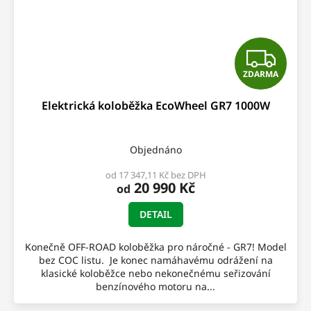
Z
ZDARMA
D
Elektrická koloběžka EcoWheel GR7 1000W
A
R
Objednáno
M
od 17 347,11 Kč bez DPH
20 990 Kč
od
A
DETAIL
Konečně OFF-ROAD koloběžka pro náročné - GR7! Model
bez COC listu. Je konec namáhavému odrážení na
klasické koloběžce nebo nekonečnému seřizování
benzínového motoru na...