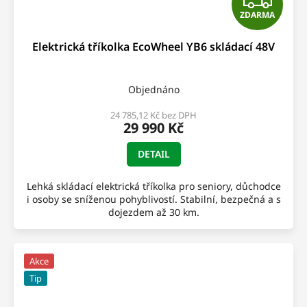
ZDARMA
D
Elektrická tříkolka EcoWheel YB6 skládací 48V
A
R
Objednáno
M
24 785,12 Kč bez DPH
29 990 Kč
A
DETAIL
Lehká skládací elektrická tříkolka pro seniory, důchodce
i osoby se sníženou pohyblivostí. Stabilní, bezpečná a s
dojezdem až 30 km.
Akce
Tip