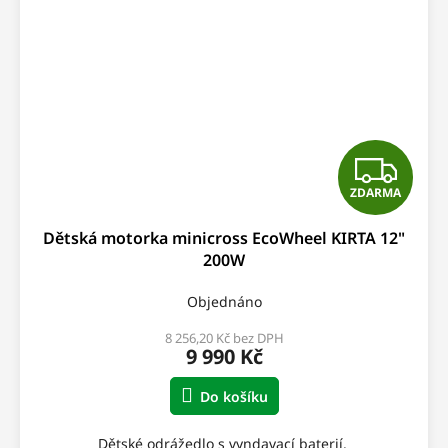
Z
ZDARMA
D
Dětská motorka minicross EcoWheel KIRTA 12"
A
200W
R
Objednáno
M
8 256,20 Kč bez DPH
9 990 Kč
A
Do košíku
Dětské odrážedlo s vyndavací baterií.