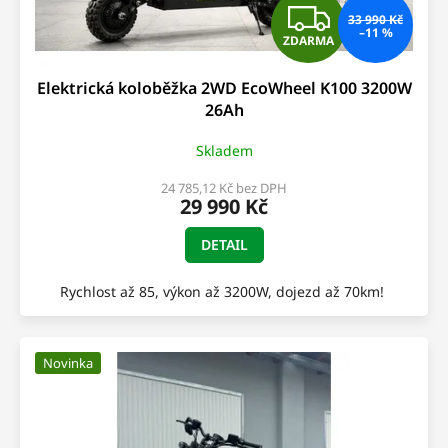
Z
33 990 Kč
–11 %
ZDARMA
D
Elektrická koloběžka 2WD EcoWheel K100 3200W
A
26Ah
R
Skladem
M
24 785,12 Kč bez DPH
29 990 Kč
A
DETAIL
Rychlost až 85, výkon až 3200W, dojezd až 70km!
Novinka