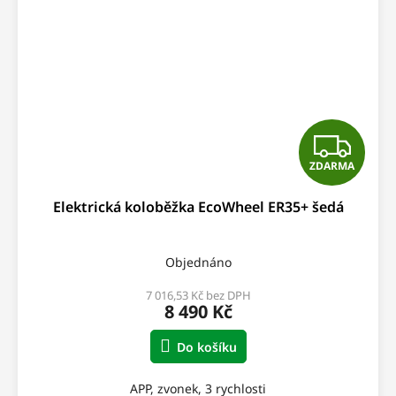
Z
ZDARMA
D
Elektrická koloběžka EcoWheel ER35+ šedá
A
R
Objednáno
M
7 016,53 Kč bez DPH
8 490 Kč
A
Do košíku
APP, zvonek, 3 rychlosti