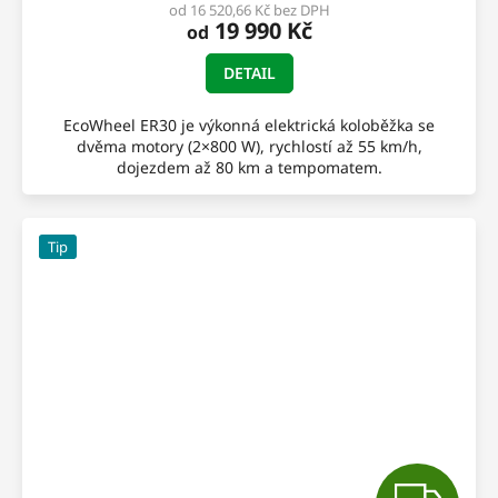
M
od 16 520,66 Kč bez DPH
19 990 Kč
od
A
DETAIL
EcoWheel ER30 je výkonná elektrická koloběžka se
dvěma motory (2×800 W), rychlostí až 55 km/h,
dojezdem až 80 km a tempomatem.
Tip
Z