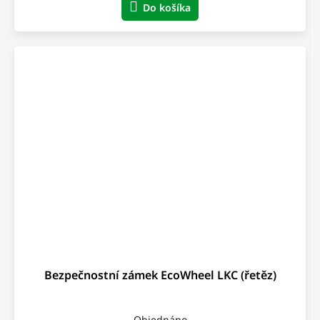
Do košíka
Bezpečnostní zámek EcoWheel LKC (řetěz)
Objednáno