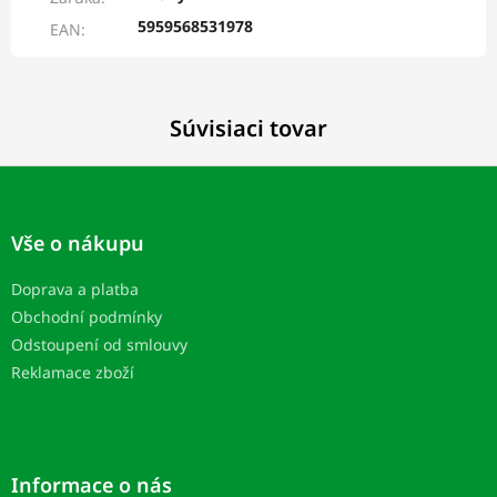
5959568531978
EAN
:
Súvisiaci tovar
Z
á
p
Vše o nákupu
ä
t
Doprava a platba
i
Obchodní podmínky
e
Odstoupení od smlouvy
Reklamace zboží
Informace o nás