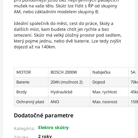
mušek na vaše tělo. Skútr lze řídit s ŘP od skupiny
AM, nebo základním modelem skupiny B.
Ideální společník do měst, cest do práce, školy a
dalších míst, kam budete chtít jet rychle a bez
omezení. Skútr má velký úložný prostor pod sedlem,
který pojme jednu, nebo dvě baterie. Lze tedy zvýšit
dojezd až na 140km.
MOTOR
BOSCH 2000W
Nabíječka
5A
Baterie
20Ah (možnost 2)
Dojezd
70k
Brzdy
Hydraulické
Max. rychlost
45k
Ochranný plast
ANO
Max. nosnost
150
Dodatočné parametre
Elektro skútry
Kategória
:
2 roky
Záruka
: