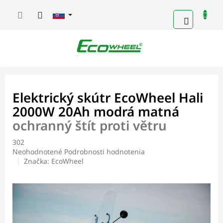
Prejsť
na
NÁKUP
obsah
KOŠÍK
Elektrický skútr EcoWheel Hali
2000W 20Ah modrá matná
ochranný štít proti větru
302
Priemerné
Neohodnotené
Podrobnosti hodnotenia
hodnotenie
Značka:
EcoWheel
produktu
je
0,0
z
5
hviezdičiek.