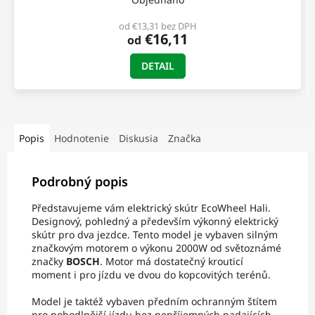
od €13,31 bez DPH
€16,11
od
DETAIL
Popis
Hodnotenie
Diskusia
Značka
Podrobný popis
Představujeme vám elektrický skútr EcoWheel Hali.
Designový, pohledný a především výkonný elektrický
skútr pro dva jezdce. Tento model je vybaven silným
značkovým motorem o výkonu 2000W od světoznámé
značky
BOSCH
. Motor má dostatečný krouticí
moment i pro jízdu ve dvou do kopcovitých terénů.
Model je taktéž vybaven předním ochranným štítem
pro pohodlnější jízdu bez nepříjemných padajících