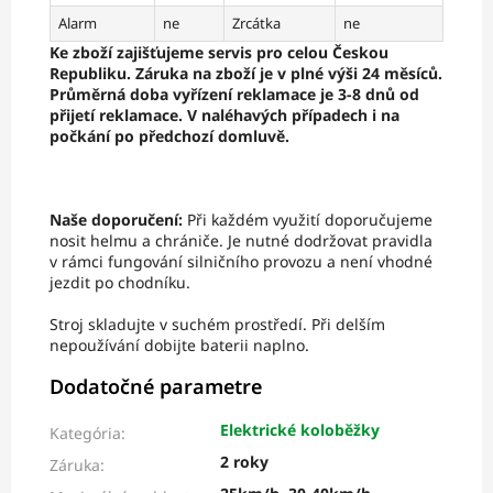
Alarm
ne
Zrcátka
ne
Ke zboží zajišťujeme servis pro celou Českou
Republiku. Záruka na zboží je v plné výši 24 měsíců.
Průměrná doba vyřízení reklamace je 3-8 dnů od
přijetí reklamace. V naléhavých případech i na
počkání po předchozí domluvě.
Naše doporučení:
Při každém využití doporučujeme
nosit helmu a chrániče. Je nutné dodržovat pravidla
v rámci fungování silničního provozu a není vhodné
jezdit po chodníku.
Stroj skladujte v suchém prostředí. Při delším
nepoužívání dobijte baterii naplno.
Dodatočné parametre
Elektrické koloběžky
Kategória
:
2 roky
Záruka
: