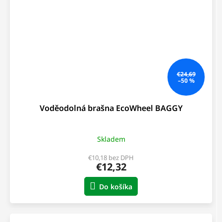
€24,69
–50 %
Voděodolná brašna EcoWheel BAGGY
Skladem
€10,18 bez DPH
€12,32
Do košíka