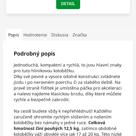
DETAIL
Popis
Hodnotenie
Diskusia
Značka
Podrobný popis
Jednoduchá, kompaktní a rychlá, to jsou hlavní znaky
pro tuto hliníkovou koloběžku.
Díky své pevné a vysoce odolné konstrukci zvládnete
jízdu i po nerovném povrchu či za slabého deště. Na
pravé straně řídítek je umístěna páčka pro akceleraci
a nalevo najdeme klasickou brzdu, díky které můžete
rychle a bezpečně zabrzdit.
Na cestě budete vždy k nepřehlédnutí! Každého
zaručeně ohromíte rychlým složením a nošením
koloběžky bez námahy v jedné ruce.
Celková
hmotnost činí pouhých 12,5 kg
, zatímco obdobné
koloběžky váží obvykle více jak 17 až 20 kg. Této nízké