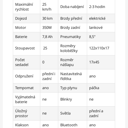
Maximální
25
Doba nabíjení
2-3 hodin
rychlost
km/h
Dojezd
30 km
Brzdy přední
elektrické
Motor
350W
Brzdy zadní
lankové
Baterie
7,8 Ah
Pneumatiky
8,5"
Rozměry
Stoupavost
25
122x110x17
koloběžky
Počet
Rozměr
0
17x45
sedadel
nášlapu
přední i
Nastavitelná
Odpružení
ano
zadní
řídítka
Tempomat
ano
Typ plynu
páčka
Vyjímatelná
ne
Blinkry
ne
baterie
Úložný
přední a
ne
Světla
prostor
zadní
Klakson
ano
Bluetooth
ano