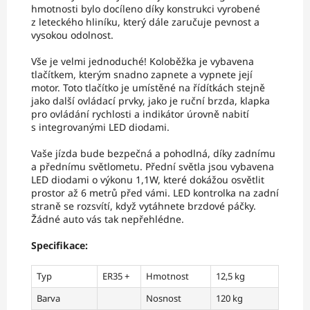
hmotnosti bylo docíleno díky konstrukci vyrobené
z leteckého hliníku, který dále zaručuje pevnost a
vysokou odolnost.
Vše je velmi jednoduché! Koloběžka je vybavena
tlačítkem, kterým snadno zapnete a vypnete její
motor. Toto tlačítko je umístěné na řídítkách stejně
jako další ovládací prvky, jako je ruční brzda, klapka
pro ovládání rychlosti a indikátor úrovně nabití
s integrovanými LED diodami.
Vaše jízda bude bezpečná a pohodlná, díky zadnímu
a přednímu světlometu. Přední světla jsou vybavena
LED diodami o výkonu 1,1W, které dokážou osvětlit
prostor až 6 metrů před vámi. LED kontrolka na zadní
straně se rozsvítí, když vytáhnete brzdové páčky.
Žádné auto vás tak nepřehlédne.
Specifikace:
Typ
ER35 +
Hmotnost
12,5 kg
Barva
Nosnost
120 kg