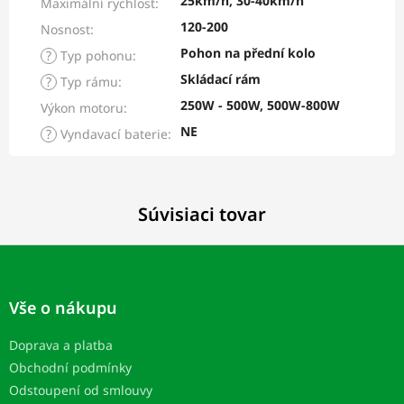
25km/h, 30-40km/h
Maximální rychlost
:
120-200
Nosnost
:
Pohon na přední kolo
?
Typ pohonu
:
Skládací rám
?
Typ rámu
:
250W - 500W, 500W-800W
Výkon motoru
:
NE
?
Vyndavací baterie
:
Súvisiaci tovar
Z
á
p
Vše o nákupu
ä
t
Doprava a platba
i
Obchodní podmínky
e
Odstoupení od smlouvy