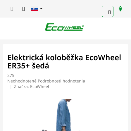
Prejsť
na
NÁKUP
obsah
KOŠÍK
Elektrická koloběžka EcoWheel
ER35+ šedá
275
Priemerné
Neohodnotené
Podrobnosti hodnotenia
hodnotenie
Značka:
EcoWheel
produktu
je
0,0
z
5
hviezdičiek.