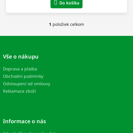
Do košíka
1
položiek celkom
O
v
l
Z
á
á
d
p
a
Vše o nákupu
ä
c
t
i
Doprava a platba
i
e
Obchodní podmínky
e
p
r
Odstoupení od smlouvy
v
Reklamace zboží
k
y
v
ý
p
Informace o nás
i
s