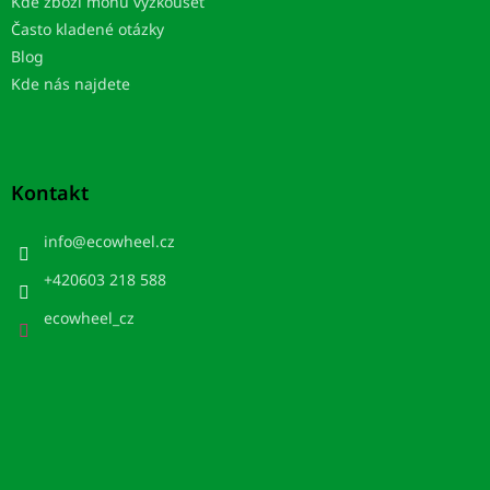
u
Kde zboží mohu vyzkoušet
Často kladené otázky
Blog
Kde nás najdete
Kontakt
info
@
ecowheel.cz
+420603 218 588
ecowheel_cz