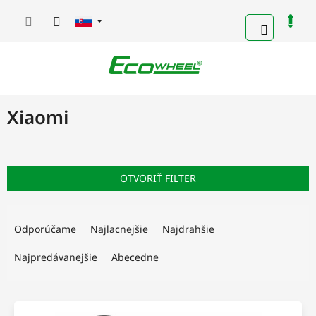
Prejsť
na
NÁKUP
obsah
KOŠÍK
Xiaomi
OTVORIŤ FILTER
R
a
Odporúčame
Najlacnejšie
Najdrahšie
d
e
Najpredávanejšie
Abecedne
n
i
V
e