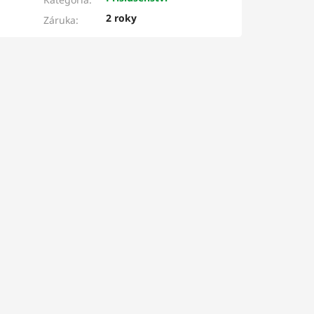
2 roky
Záruka
: