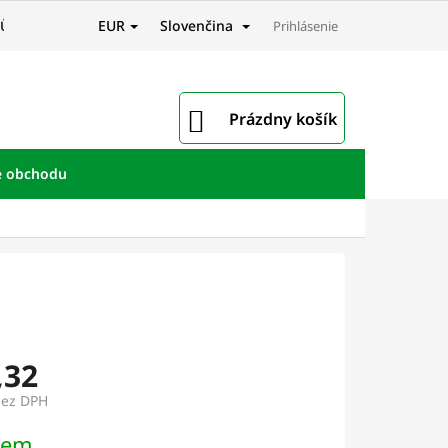
EUR
Slovenčina
JŮ
Prihlásenie
NÁKUPNÝ
Prázdny košík
KOŠÍK
e obchodu
,32
bez DPH
ová
dem