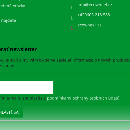
info
@
ecowheel.cz
ladené otázky
+420603 218 588
 najdete
ecowheel_cz
rať newsletter
svoj e-mail a my Vám budeme zasielať informácie o nových produkt
-shope.
ím e-mailu souhlasíte s
podmínkami ochrany osobních údajů
HLÁSIŤ SA