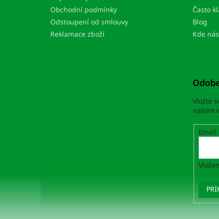
t
i
Obchodní podmínky
Často k
e
Odstoupení od smlouvy
Blog
Reklamace zboží
Kde nás
Odobe
Vložte 
našom e
Email
Vložen
PRI