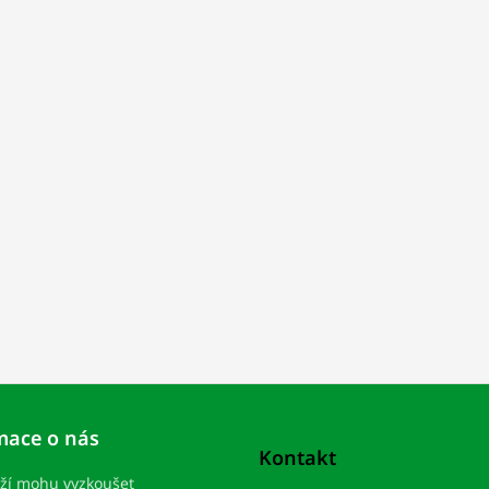
mace o nás
Kontakt
ží mohu vyzkoušet