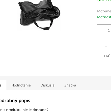
dičiek.
Môžeme 
Možnost
TLAČ
s
Hodnotenie
Diskusia
Značka
odrobný popis
pis produktu nie je dostupný