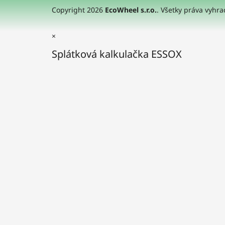
Copyright 2026
EcoWheel s.r.o.
. Všetky práva vyhr
×
Splátková kalkulačka ESSOX