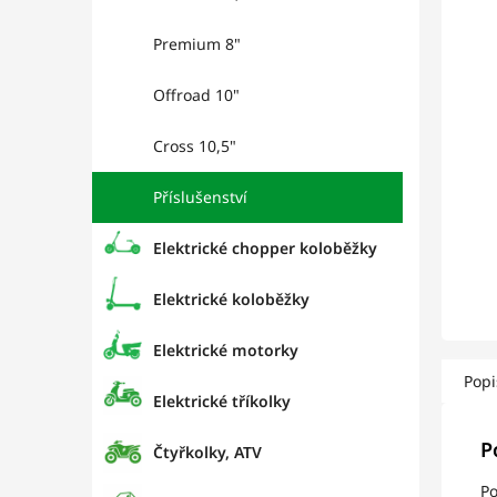
l
hviez
Premium 8"
Offroad 10"
Cross 10,5"
Příslušenství
Elektrické chopper koloběžky
Elektrické koloběžky
Elektrické motorky
Popi
Elektrické tříkolky
P
Čtyřkolky, ATV
Po