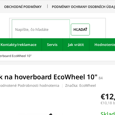
OBCHODNÍ PODMÍNKY
PODMÍNKY OCHRANY OSOBNÍCH ÚDA
HĽADAŤ
Kontakty/reklamace
Servis
Jak vrátit
Hodnoteni
erboard EcoWheel 10"
k na hoverboard EcoWheel 10"
84
merné
odnotené
Podrobnosti hodnotenia
Značka:
EcoWheel
otenie
€12
uktu
€10,18 
Jednotk
Skla
cena: