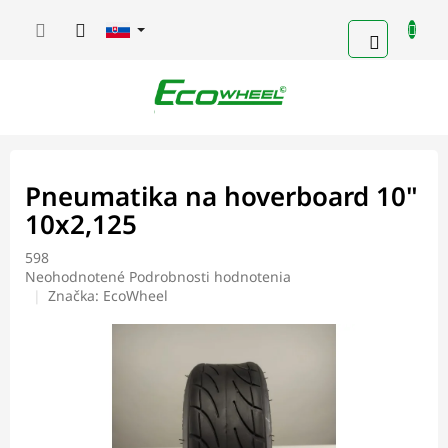
Prejsť
na
NÁKUP
obsah
KOŠÍK
Pneumatika na hoverboard 10"
10x2,125
598
Priemerné
Neohodnotené
Podrobnosti hodnotenia
hodnotenie
Značka:
EcoWheel
produktu
je
0,0
z
5
hviezdičiek.