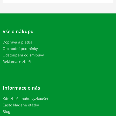
Z
á
p
Vše o nákupu
ä
t
Doprava a platba
i
Obchodní podmínky
e
Odstoupení od smlouvy
Reklamace zboží
Informace o nás
Kde zboží mohu vyzkoušet
Často kladené otázky
Blog