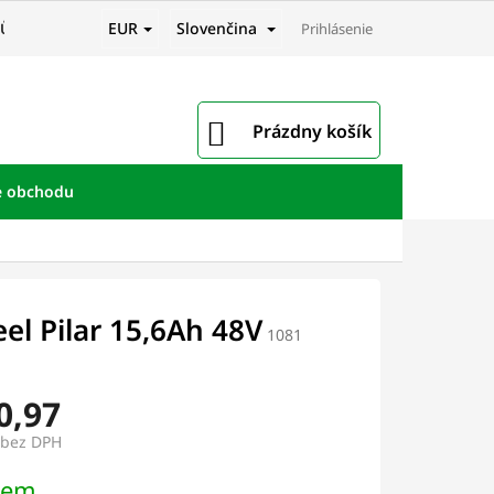
EUR
Slovenčina
JŮ
Prihlásenie
NÁKUPNÝ
Prázdny košík
KOŠÍK
e obchodu
l Pilar 15,6Ah 48V
1081
0,97
 bez DPH
ová
dem