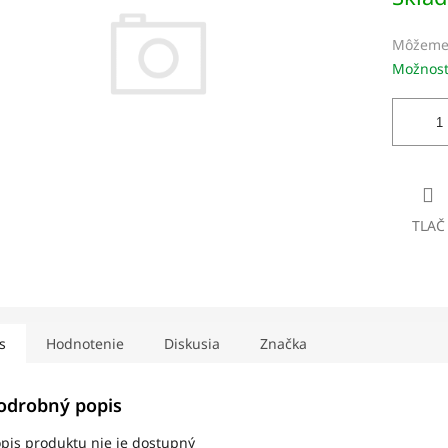
dičiek.
Môžeme 
Možnost
TLAČ
s
Hodnotenie
Diskusia
Značka
odrobný popis
pis produktu nie je dostupný