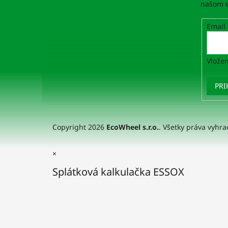
našom e
Email
Vložen
PRI
Copyright 2026
EcoWheel s.r.o.
. Všetky práva vyhr
×
Splátková kalkulačka ESSOX