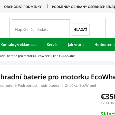
OBCHODNÍ PODMÍNKY
PODMÍNKY OCHRANY OSOBNÍCH ÚDA
HĽADAŤ
Kontakty/reklamace
Servis
Jak vrátit
Hodnoteni
adní baterie pro motorku EcoWheel Pilar 15,6Ah 48V
hradní baterie pro motorku EcoWhee
merné
odnotené
Podrobnosti hodnotenia
Značka:
EcoWheel
otenie
€35
uktu
€290,06
Jednotk
Skla
cena: