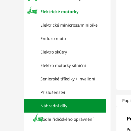
l
hviez
Elektrické motorky
Elektrické minicross/minibike
Enduro moto
Elektro skútry
Elektro motorky silniční
Seniorské tříkolky / invalidní
Příslušenství
Popi
Náhradní díly
P
Podle řidičského oprávnění
Po