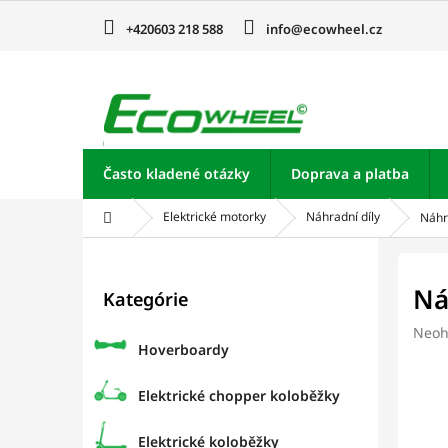
Prejsť
na
+420603 218 588
info@ecowheel.cz
obsah
Často kladené otázky
Doprava a platba
Domov
Elektrické motorky
Náhradní díly
Náhr
B
o
Preskočiť
Ná
Kategórie
kategórie
č
n
Prie
Neoh
ý
Hoverboardy
hodn
p
prod
je
a
Elektrické chopper koloběžky
0,0
n
z
e
Elektrické koloběžky
5