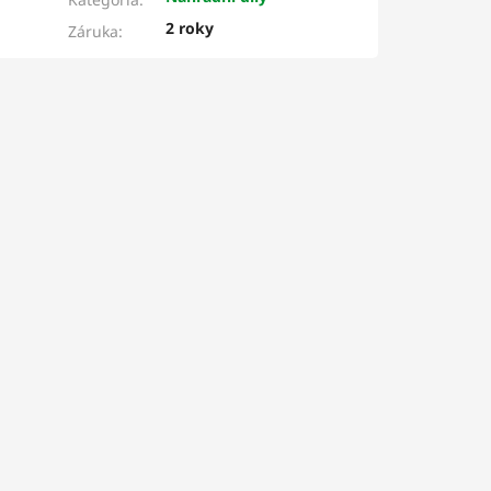
2 roky
Záruka
: