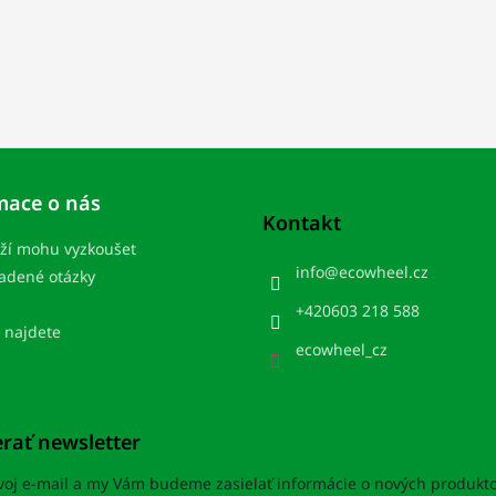
mace o nás
Kontakt
ží mohu vyzkoušet
info
@
ecowheel.cz
ladené otázky
+420603 218 588
 najdete
ecowheel_cz
rať newsletter
svoj e-mail a my Vám budeme zasielať informácie o nových produkt