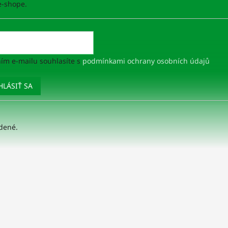
-shope.
ím e-mailu souhlasíte s
podmínkami ochrany osobních údajů
HLÁSIŤ SA
adené.