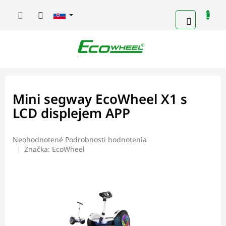
Prejsť
na
NÁKUP
obsah
KOŠÍK
Mini segway EcoWheel X1 s
LCD displejem APP
Priemerné
Neohodnotené
Podrobnosti hodnotenia
hodnotenie
Značka:
EcoWheel
produktu
je
0,0
z
5
hviezdičiek.