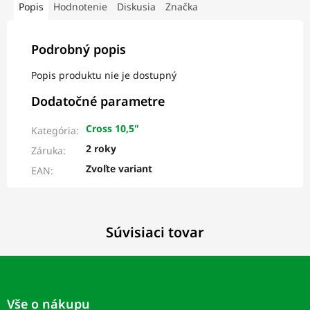
Popis
Hodnotenie
Diskusia
Značka
Podrobný popis
Popis produktu nie je dostupný
Dodatočné parametre
Cross 10,5"
Kategória
:
2 roky
Záruka
:
Zvoľte variant
EAN
:
Súvisiaci tovar
Z
á
p
Vše o nákupu
ä