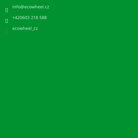
info
@
ecowheel.cz
+420603 218 588
ecowheel_cz