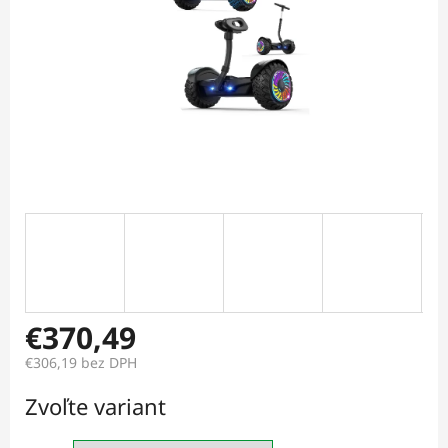
€370,49
€306,19 bez DPH
Jednotková
Zvoľte variant
cena: