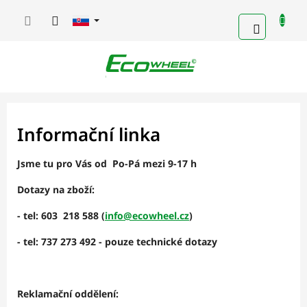
Prejsť
na
NÁKUP
obsah
KOŠÍK
Informační linka
Jsme tu pro Vás od
Po-Pá mezi 9-17 h
Dotazy na zboží:
- tel: 603 218 588 (
info@ecowheel.cz
)
- tel: 737 273 492 - pouze technické dotazy
Reklamační oddělení: