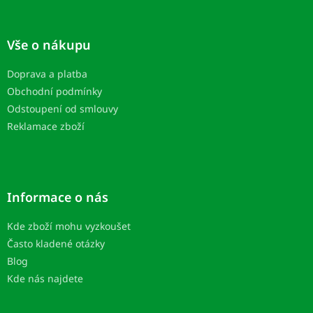
Z
á
p
Vše o nákupu
ä
t
Doprava a platba
i
Obchodní podmínky
e
Odstoupení od smlouvy
Reklamace zboží
Informace o nás
Kde zboží mohu vyzkoušet
Často kladené otázky
Blog
Kde nás najdete