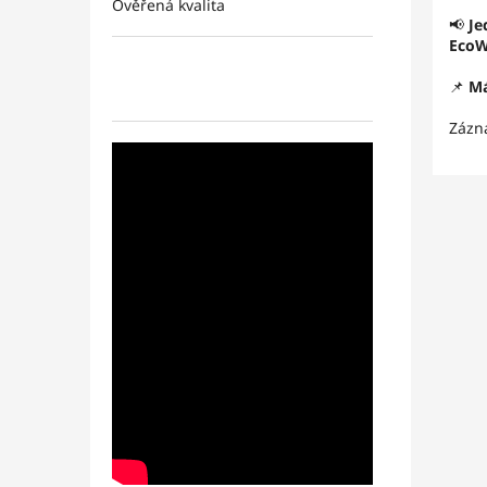
Ověřená kvalita
📢
Je
EcoW
📌
Má
Zázn