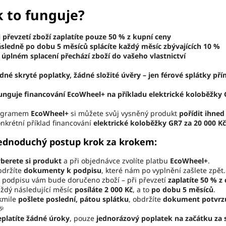
k to funguje?
i převzetí zboží zaplatíte pouze 50 % z kupní ceny
sledně po dobu 5 měsíců splácíte každý měsíc zbývajících 10 %
 úplném splacení přechází zboží do vašeho vlastnictví
dné skryté poplatky, žádné složité úvěry – jen férové splátky př
funguje financování EcoWheel+ na příkladu elektrické koloběžky 
ogramem
EcoWheel+
si můžete svůj vysněný produkt
pořídit ihned
nkrétní příklad financování
elektrické koloběžky GR7 za 20 000 Kč
Jednoduchý postup krok za krokem:
berete si produkt
a při objednávce zvolíte platbu
EcoWheel+
.
bdržíte
dokumenty k podpisu
, které nám po vyplnění zašlete zpět.
o podpisu vám bude doručeno zboží – při převzetí
zaplatíte 50 % z
aždý následující měsíc
posíláte 2 000 Kč
, a to
po dobu 5 měsíců
.
akmile
pošlete poslední, pátou splátku
, obdržíte
dokument potvrzuj
🎉
platíte žádné úroky
, pouze
jednorázový poplatek na začátku za 