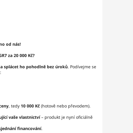
ímo od nás!
GR7 za 20 000 Kč?
 a splácet ho pohodlně bez úroků
. Podívejme se
:
 ceny
, tedy
10 000 Kč
(hotově nebo převodem).
ící vaše vlastnictví
– produkt je nyní oficiálně
sjednání financování
.