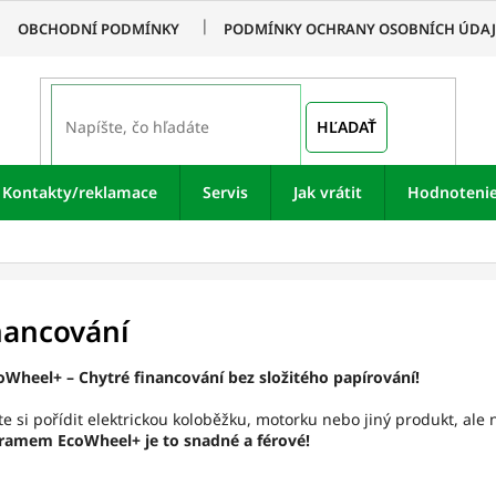
OBCHODNÍ PODMÍNKY
PODMÍNKY OCHRANY OSOBNÍCH ÚDA
HĽADAŤ
Kontakty/reklamace
Servis
Jak vrátit
Hodnoteni
nancování
oWheel+ – Chytré financování bez složitého papírování!
e si pořídit elektrickou koloběžku, motorku nebo jiný produkt, ale
ramem EcoWheel+ je to snadné a férové!