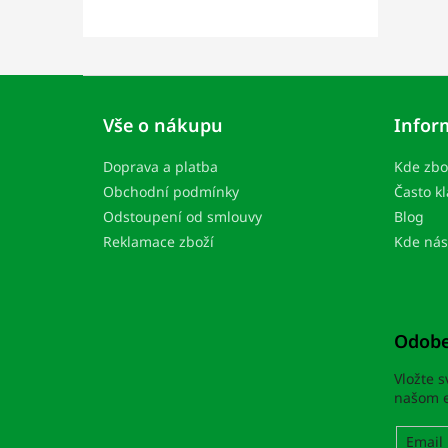
Z
á
Vše o nákupu
Infor
p
ä
Doprava a platba
Kde zbo
t
i
Obchodní podmínky
Často k
e
Odstoupení od smlouvy
Blog
Reklamace zboží
Kde nás
Odobe
Vložte 
našom e
Email