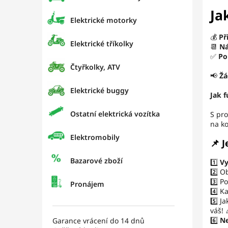
l
Ja
Elektrické motorky
💰
Př
Elektrické tříkolky
📆
Ná
✅
Po
Čtyřkolky, ATV
📢
Žá
Elektrické buggy
Jak 
Ostatní elektrická vozítka
S pr
na ko
Elektromobily
📌 
Bazarové zboží
1️⃣
Vy
2️⃣ O
3️⃣ P
Pronájem
4️⃣ K
5️⃣ J
váš! 
6️⃣
Ne
Garance vrácení do 14 dnů