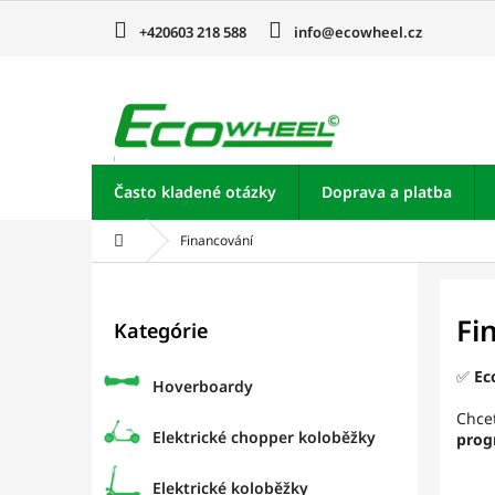
Prejsť
na
+420603 218 588
info@ecowheel.cz
obsah
Často kladené otázky
Doprava a platba
Domov
Financování
B
o
Preskočiť
Fi
Kategórie
kategórie
č
n
✅
Ec
ý
Hoverboardy
p
Chcet
a
Elektrické chopper koloběžky
prog
n
e
Elektrické koloběžky