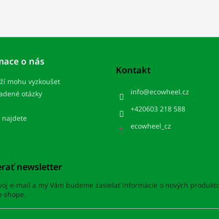
mace o nás
Kontakt
ží mohu vyzkoušet
info
@
ecowheel.cz
ladené otázky
+420603 218 588
 najdete
ecowheel_cz
rať newsletter
svoj e-mail a my Vám budeme zasielať informácie o nových produkt
-shope.