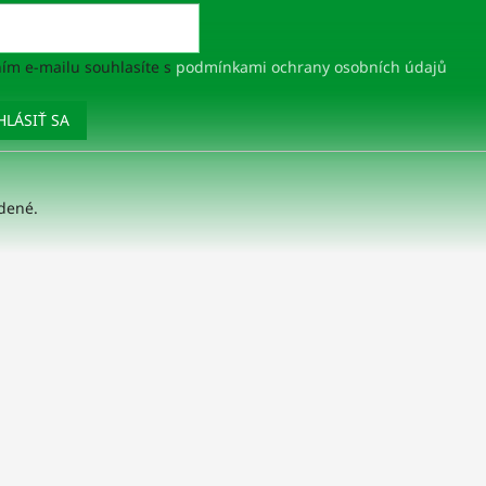
ím e-mailu souhlasíte s
podmínkami ochrany osobních údajů
HLÁSIŤ SA
adené.