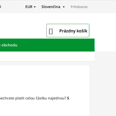
EUR
Slovenčina
JŮ
Prihlásenie
NÁKUPNÝ
Prázdny košík
KOŠÍK
e obchodu
 nechcete platit celou částku najednou?
S