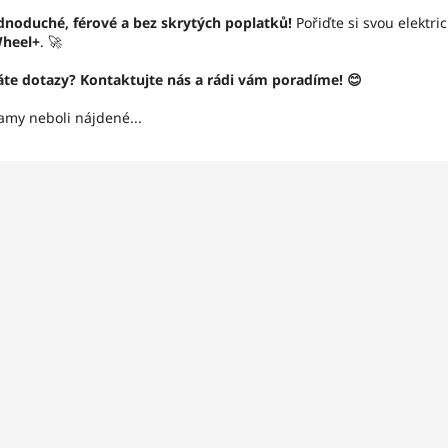
dnoduché, férové a bez skrytých poplatků!
Pořiďte si svou elektr
heel+
. 🚀
te dotazy? Kontaktujte nás a rádi vám poradíme! 😊
amy neboli nájdené...