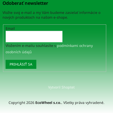
Odoberať newsletter
Vložte svoj e-mail a my Vám budeme zasielať informácie o
nových produktoch na našom e-shope.
Email
Vložením e-mailu souhlasíte s
podmínkami ochrany
osobních údajů
PRIHLÁSIŤ SA
Vytvoril Shoptet
Copyright 2026
EcoWheel s.r.o.
. Všetky práva vyhradené.