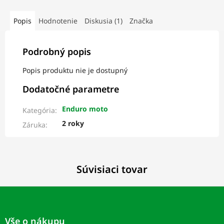
Popis
Hodnotenie
Diskusia (1)
Značka
Podrobný popis
Popis produktu nie je dostupný
Dodatočné parametre
Enduro moto
Kategória
:
2 roky
Záruka
:
Súvisiaci tovar
Z
á
p
Vše o nákupu
ä