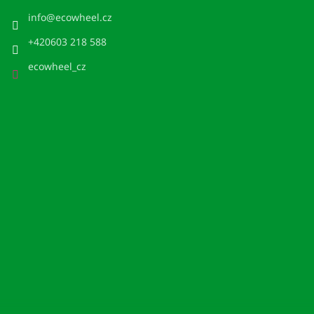
info
@
ecowheel.cz
+420603 218 588
ecowheel_cz