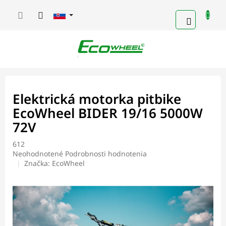
Prejsť
na
NÁKUP
obsah
KOŠÍK
Elektrická motorka pitbike
EcoWheel BIDER 19/16 5000W
72V
612
Priemerné
Neohodnotené
Podrobnosti hodnotenia
hodnotenie
Značka:
EcoWheel
produktu
je
0,0
z
5
hviezdičiek.