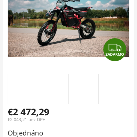
Z
ZADARMO
A
D
A
R
M
€2 472,29
€2 043,21
bez DPH
O
Jednotková
Objednáno
cena: