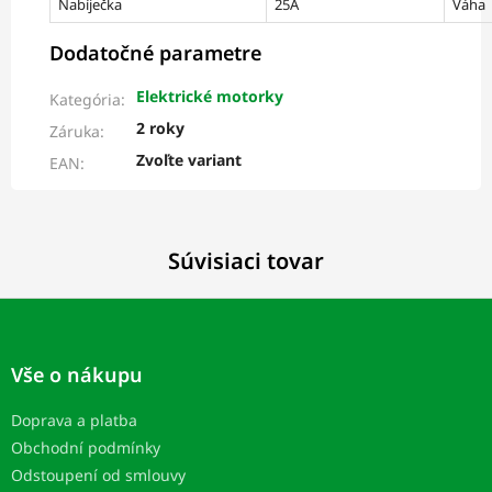
Nabíječka
25A
Váha
Dodatočné parametre
Elektrické motorky
Kategória
:
2 roky
Záruka
:
Zvoľte variant
EAN
:
Súvisiaci tovar
Z
á
p
Vše o nákupu
ä
t
Doprava a platba
i
Obchodní podmínky
e
Odstoupení od smlouvy