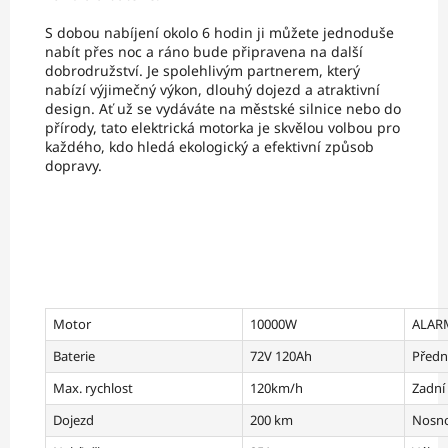
S dobou nabíjení okolo 6 hodin ji můžete jednoduše
nabít přes noc a ráno bude připravena na další
dobrodružství. Je spolehlivým partnerem, který
nabízí výjimečný výkon, dlouhý dojezd a atraktivní
design. Ať už se vydáváte na městské silnice nebo do
přírody, tato elektrická motorka je skvělou volbou pro
každého, kdo hledá ekologický a efektivní způsob
dopravy.
Motor
10000W
ALAR
Baterie
72V 120Ah
Předn
Max. rychlost
120km/h
Zadní
Dojezd
200 km
Nosn