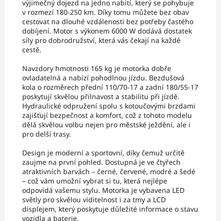
výjimečný dojezd na jedno nabití, který se pohybuje
v rozmezí 180-250 km. Díky tomu můžete bez obav
cestovat na dlouhé vzdálenosti bez potřeby častého
dobíjení. Motor s výkonem 6000 W dodává dostatek
síly pro dobrodružství, která vás čekají na každé
cestě.
Navzdory hmotnosti 165 kg je motorka dobře
ovladatelná a nabízí pohodlnou jízdu. Bezdušová
kola o rozměrech přední 110/70-17 a zadní 180/55-17
poskytují skvělou přilnavost a stabilitu při jízdě.
Hydraulické odpružení spolu s kotoučovými brzdami
zajišťují bezpečnost a komfort, což z tohoto modelu
dělá skvělou volbu nejen pro městské ježdění, ale i
pro delší trasy.
Design je moderní a sportovní, díky čemuž určitě
zaujme na první pohled. Dostupná je ve čtyřech
atraktivních barvách – černé, červené, modré a šedé
– což vám umožní vybrat si tu, která nejlépe
odpovídá vašemu stylu. Motorka je vybavena LED
světly pro skvělou viditelnost i za tmy a LCD
displejem, který poskytuje důležité informace o stavu
vozidla a baterie.