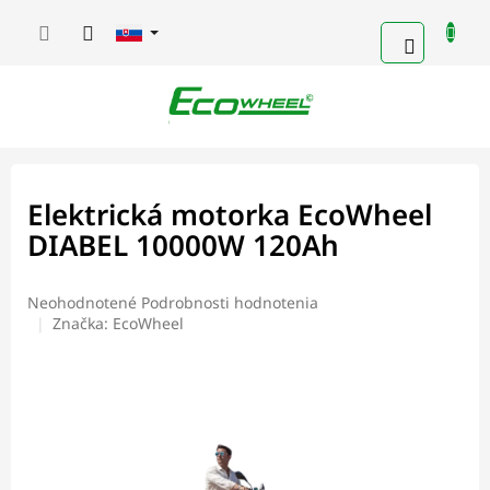
Prejsť
na
NÁKUP
obsah
KOŠÍK
Elektrická motorka EcoWheel
DIABEL 10000W 120Ah
Priemerné
Neohodnotené
Podrobnosti hodnotenia
hodnotenie
Značka:
EcoWheel
produktu
je
0,0
z
5
hviezdičiek.