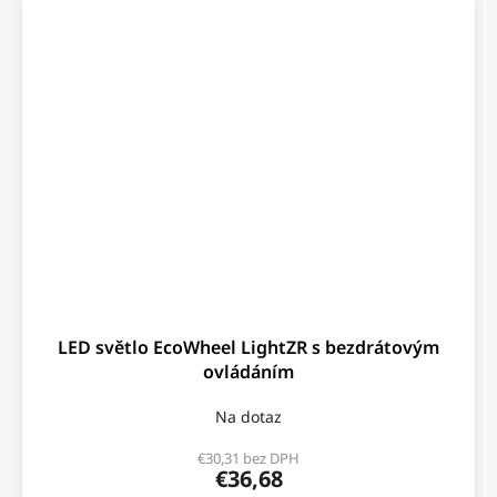
LED světlo EcoWheel LightZR s bezdrátovým
ovládáním
Na dotaz
€30,31 bez DPH
€36,68