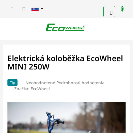
Prejsť
na
NÁKUP
obsah
KOŠÍK
Elektrická koloběžka EcoWheel
MINI 250W
Priemerné
Neohodnotené
Podrobnosti hodnotenia
Tip
hodnotenie
Značka:
EcoWheel
produktu
je
0,0
z
5
hviezdičiek.