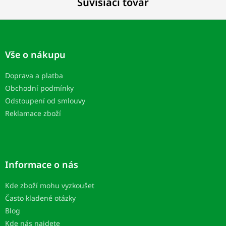
Súvisiaci tovar
Z
á
p
Vše o nákupu
ä
t
Doprava a platba
i
Obchodní podmínky
e
Odstoupení od smlouvy
Reklamace zboží
Informace o nás
Kde zboží mohu vyzkoušet
Často kladené otázky
Blog
Kde nás najdete