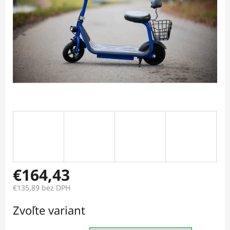
€164,43
€135,89
bez DPH
Jednotková
Zvoľte variant
cena: