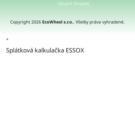
Vytvoril Shoptet
Copyright 2026
EcoWheel s.r.o.
. Všetky práva vyhradené.
×
Splátková kalkulačka ESSOX