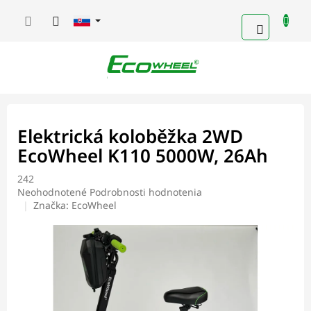
Prejsť
na
NÁKUP
obsah
KOŠÍK
Elektrická koloběžka 2WD
EcoWheel K110 5000W, 26Ah
242
Priemerné
Neohodnotené
Podrobnosti hodnotenia
hodnotenie
Značka:
EcoWheel
produktu
je
0,0
z
5
hviezdičiek.