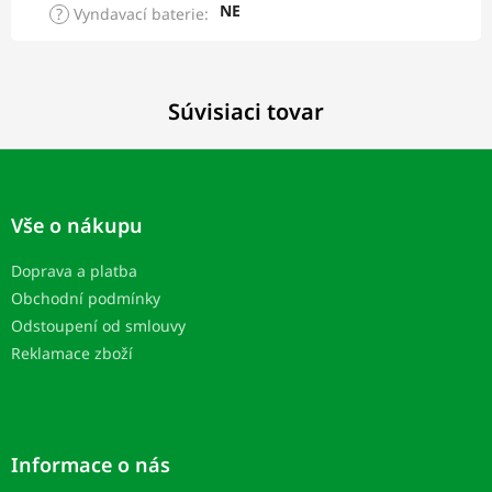
NE
?
Vyndavací baterie
:
Súvisiaci tovar
Z
á
p
Vše o nákupu
ä
t
Doprava a platba
i
Obchodní podmínky
e
Odstoupení od smlouvy
Reklamace zboží
Informace o nás