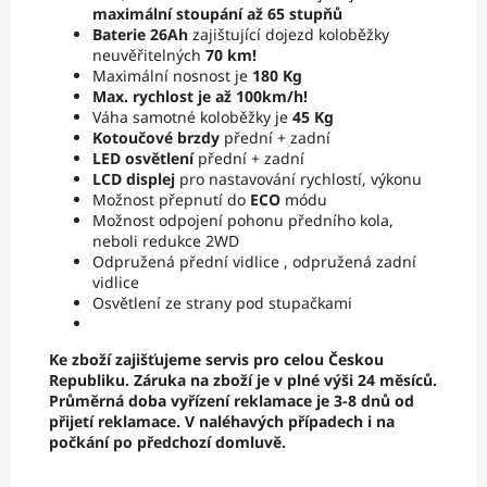
maximální stoupání až 65 stupňů
Baterie 26Ah
zajištující dojezd koloběžky
neuvěřitelných
70 km!
Maximální nosnost je
180 Kg
Max. rychlost je až 100km/h!
Váha samotné koloběžky je
45 Kg
Kotoučové brzdy
přední + zadní
LED osvětlení
přední + zadní
LCD displej
pro nastavování rychlostí, výkonu
Možnost přepnutí do
ECO
módu
Možnost odpojení pohonu předního kola,
neboli redukce 2WD
Odpružená přední vidlice , odpružená zadní
vidlice
Osvětlení ze strany pod stupačkami
Ke zboží zajišťujeme servis pro celou Českou
Republiku. Záruka na zboží je v plné výši 24 měsíců.
Průměrná doba vyřízení reklamace je 3-8 dnů od
přijetí reklamace. V naléhavých případech i na
počkání po předchozí domluvě.