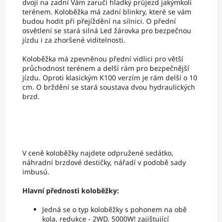
dvojí na zadní Vám zaručí hladký průjezd jakýmkoli
terénem. Koloběžka má zadní blinkry, které se vám
budou hodit při přejíždění na silnici. O přední
osvětlení se stará silná Led žárovka pro bezpečnou
jízdu i za zhoršené viditelnosti.
Koloběžka má zpevněnou přední vidlici pro větší
průchodnost terénem a delší rám pro bezpečnější
jízdu. Oproti klasickým K100 verzím je rám delší o 10
cm. O brždění se stará soustava dvou hydraulických
brzd.
V ceně koloběžky najdete odpružené sedátko,
náhradní brzdové destičky, nářadí v podobě sady
imbusú.
Hlavní přednosti koloběžky:
Jedná se o typ koloběžky s pohonem na obě
kola, redukce - 2WD. 5000W! zajištující