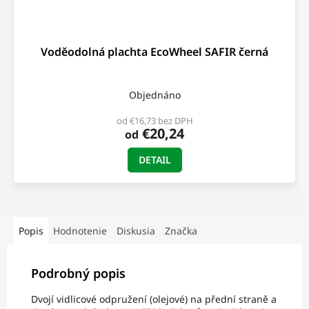
Voděodolná plachta EcoWheel SAFIR černá
Objednáno
od €16,73 bez DPH
€20,24
od
DETAIL
Popis
Hodnotenie
Diskusia
Značka
Podrobný popis
Dvojí vidlicové odpružení (olejové) na přední straně a