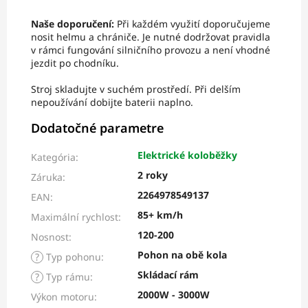
Naše doporučení:
Při každém využití doporučujeme
nosit helmu a chrániče. Je nutné dodržovat pravidla
v rámci fungování silničního provozu a není vhodné
jezdit po chodníku.
Stroj skladujte v suchém prostředí. Při delším
nepoužívání dobijte baterii naplno.
Dodatočné parametre
Elektrické koloběžky
Kategória
:
2 roky
Záruka
:
2264978549137
EAN
:
85+ km/h
Maximální rychlost
:
120-200
Nosnost
:
Pohon na obě kola
?
Typ pohonu
:
Skládací rám
?
Typ rámu
:
2000W - 3000W
Výkon motoru
: