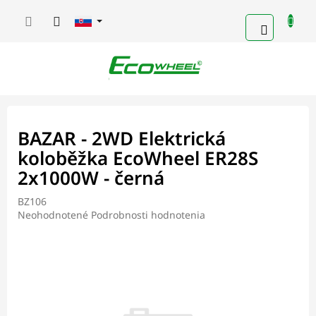
Prejsť
na
NÁKUP
obsah
KOŠÍK
BAZAR - 2WD Elektrická
koloběžka EcoWheel ER28S
2x1000W - černá
BZ106
Priemerné
Neohodnotené
Podrobnosti hodnotenia
hodnotenie
produktu
je
0,0
z
5
hviezdičiek.