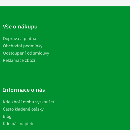
Z
á
p
Vše o nákupu
ä
t
Doprava a platba
i
Obchodní podmínky
e
Odstoupení od smlouvy
Reklamace zboží
Informace o nás
Kde zboží mohu vyzkoušet
Často kladené otázky
Blog
Kde nás najdete