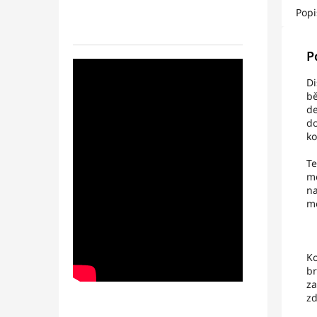
Popi
P
Di
bě
de
do
ko
Te
mo
na
mo
Ko
br
za
zd