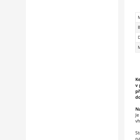
B
D
M
Ke
v 
př
d
N
Je
vh
St
na