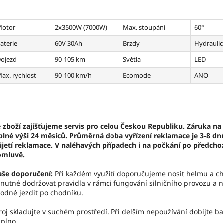
Motor
2x3500W (7000W)
Max. stoupání
60°
aterie
60V 30Ah
Brzdy
Hydrauli
ojezd
90-105 km
Světla
LED
ax. rychlost
90-100 km/h
Ecomode
ANO
 zboží zajišťujeme servis pro celou Českou Republiku. Záruka na 
plné výši 24 měsíců. Průměrná doba vyřízení reklamace je 3-8 dn
ijetí reklamace. V naléhavých případech i na počkání po předcho
omluvě.
aše doporučení:
Při každém využití doporučujeme nosit helmu a ch
 nutné dodržovat pravidla v rámci fungování silničního provozu a 
odné jezdit po chodníku.
roj skladujte v suchém prostředí. Při delším nepoužívání dobijte ba
plno.