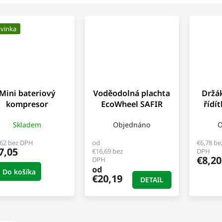
vinka
Mini bateriový
Voděodolná plachta
Držák
kompresor
EcoWheel SAFIR
řídí
coWheel SteelX
černá
Skladem
Objednáno
O
,62 bez DPH
od
€6,78 be
7,05
€16,69 bez
DPH
€8,20
DPH
od
Do košíka
€20,19
DETAIL