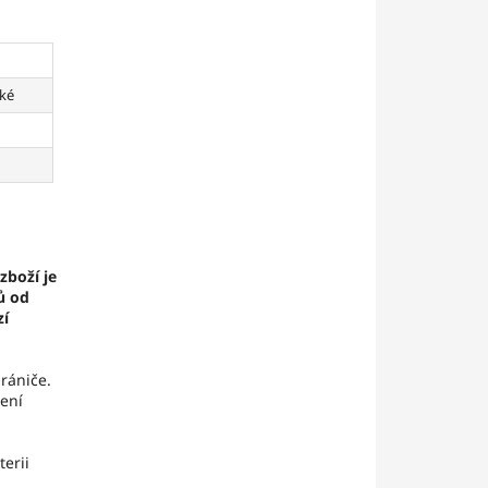
cké
zboží je
ů od
zí
rániče.
není
terii