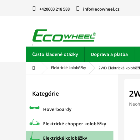
Prejsť
na
+420603 218 588
info@ecowheel.cz
obsah
Často kladené otázky
Doprava a platba
Domov
Elektrické koloběžky
2WD Elektrická kolobě
B
o
Preskočiť
2W
Kategórie
kategórie
č
n
Prie
Neoh
ý
Hoverboardy
hodn
p
prod
je
a
Elektrické chopper koloběžky
0,0
n
z
e
Elektrické koloběžky
5