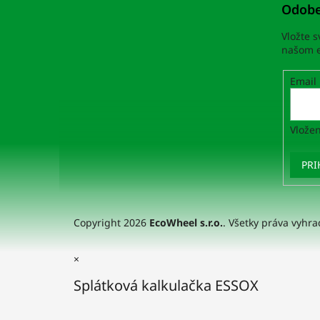
Odobe
Vložte 
našom e
Email
Vložen
PRI
Copyright 2026
EcoWheel s.r.o.
. Všetky práva vyhr
×
Splátková kalkulačka ESSOX