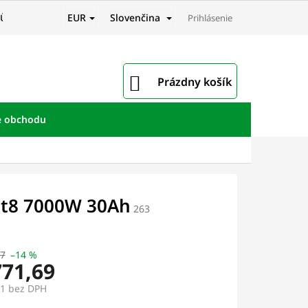
EUR
Slovenčina
JŮ
Prihlásenie
NÁKUPNÝ
Prázdny košík
KOŠÍK
e obchodu
it8 7000W 30Ah
263
17
–14 %
771,69
21
bez DPH
ová