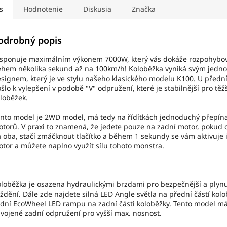
s
Hodnotenie
Diskusia
Značka
odrobný popis
sponuje maximálním výkonem 7000W, který vás dokáže rozpohybo
hem několika sekund až na 100km/h! Koloběžka vyniká svým jed
signem, který je ve stylu našeho klasického modelu K100. U přední
šlo k vylepšení v podobě "V" odpružení, které je stabilnější pro tě
loběžek.
nto model je 2WD model, má tedy na řídítkách jednoduchý přepín
torů. V praxi to znamená, že jedete pouze na zadní motor, pokud c
 oba, stačí zmáčknout tlačítko a během 1 sekundy se vám aktivuje 
tor a můžete naplno využít sílu tohoto monstra.
loběžka je osazena hydraulickými brzdami pro bezpečnější a plynu
ždění. Dále zde najdete silná LED Angle světla na přední částí kol
dní EcoWheel LED rampu na zadní části koloběžky. Tento model m
vojené zadní odpružení pro vyšší max. nosnost.