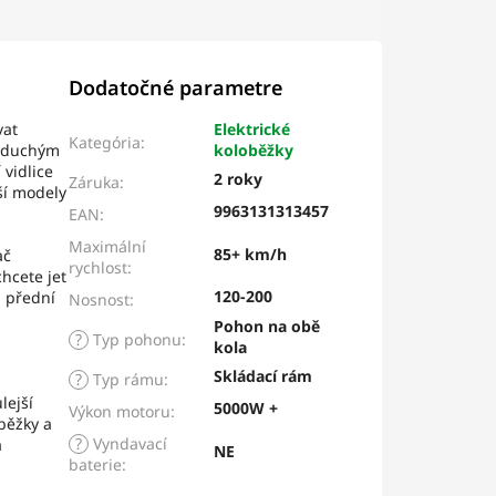
Dodatočné parametre
vat
Elektrické
Kategória
:
noduchým
koloběžky
 vidlice
2 roky
Záruka
:
žší modely
9963131313457
EAN
:
Maximální
85+ km/h
ač
rychlost
:
hcete jet
120-200
i přední
Nosnost
:
Pohon na obě
?
Typ pohonu
:
kola
Skládací rám
?
Typ rámu
:
lejší
5000W +
Výkon motoru
:
oběžky a
?
Vyndavací
á
NE
baterie
: