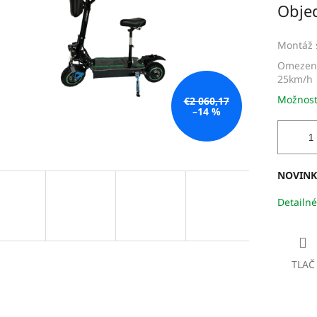
Obje
dičiek.
cena:
Montáž 
Omezení
25km/h
Možnost
€2 060,17
–14 %
NOVINKA
Detailné
TLAČ