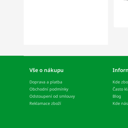
Z
á
Vše o nákupu
Infor
p
ä
Doprava a platba
Kde zbo
t
i
Obchodní podmínky
Často k
e
Odstoupení od smlouvy
Blog
Reklamace zboží
Kde nás