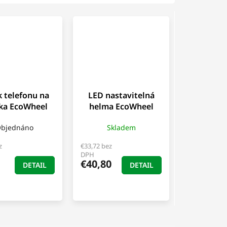
 telefonu na
LED nastavitelná
tka EcoWheel
helma EcoWheel
HODPHO
HEL9
bjednáno
Skladem
z
€33,72 bez
DPH
€40,80
DETAIL
DETAIL