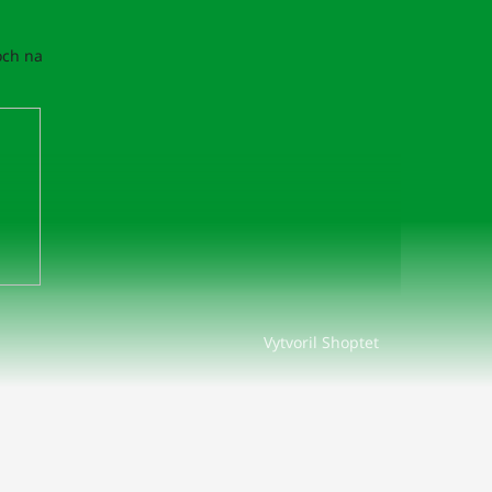
och na
Vytvoril Shoptet