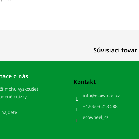
Súvisiaci tovar
mace o nás
Kontakt
ží mohu vyzkoušet
info
@
ecowheel.cz
ladené otázky
+420603 218 588
 najdete
ecowheel_cz