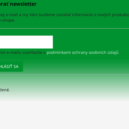
rať newsletter
svoj e-mail a my Vám budeme zasielať informácie o nových produkt
-shope.
ím e-mailu souhlasíte s
podmínkami ochrany osobních údajů
HLÁSIŤ SA
adené.