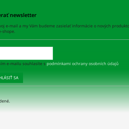
rať newsletter
svoj e-mail a my Vám budeme zasielať informácie o nových produkt
-shope.
ím e-mailu souhlasíte s
podmínkami ochrany osobních údajů
HLÁSIŤ SA
adené.