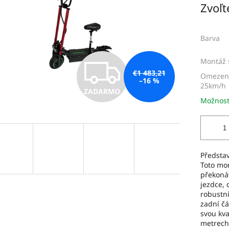
Zvoľt
dičiek.
cena:
Barva
Z
Montáž 
€1 483,21
Omezení
–16 %
25km/h
ZADARMO
A
Možnost
D
Předsta
Toto mon
A
překonáv
jezdce, 
robustní
R
zadní čá
svou kva
metrech 