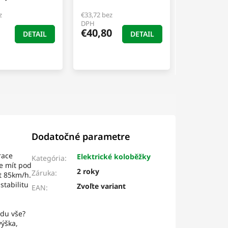
z
€33,72 bez
DPH
€40,80
DETAIL
DETAIL
Dodatočné parametre
race
Elektrické koloběžky
Kategória
:
e mít pod
2 roky
Záruka
:
t 85km/h.
stabilitu
Zvoľte variant
EAN
:
vdu vše?
výška,