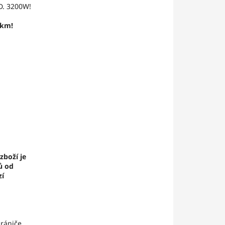
D. 3200W!
 km!
zboží je
ů od
zí
rániče.