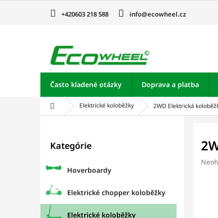
Prejsť
na
+420603 218 588
info@ecowheel.cz
obsah
Často kladené otázky
Doprava a platba
Domov
Elektrické koloběžky
2WD Elektrická kolobě
B
o
Preskočiť
2W
Kategórie
kategórie
č
n
Prie
Neoh
ý
Hoverboardy
hodn
p
prod
je
a
Elektrické chopper koloběžky
0,0
n
z
e
Elektrické koloběžky
5