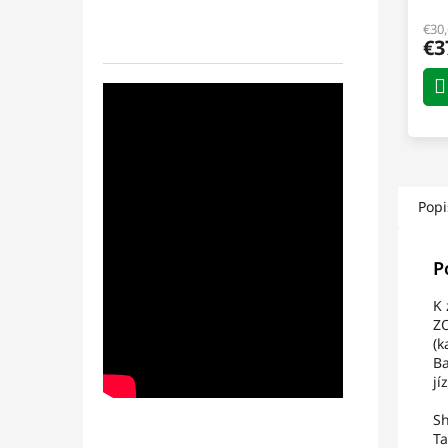
€30
€3
Popi
P
K 
ZO
(k
Ba
jí
Sh
Ta