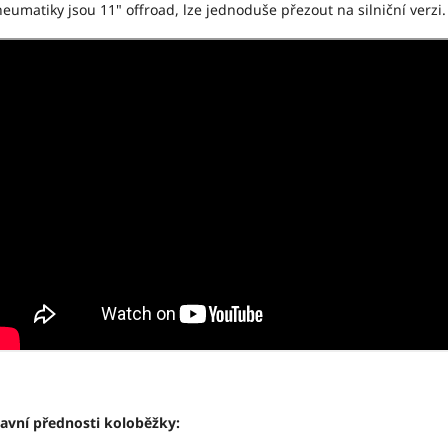
eumatiky jsou 11" offroad, lze jednoduše přezout na silniční verzi.
avní přednosti koloběžky: