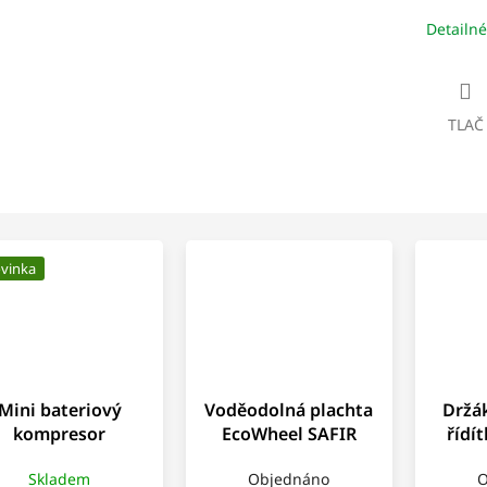
M
Detailné
O
TLAČ
vinka
Mini bateriový
Voděodolná plachta
Držák
kompresor
EcoWheel SAFIR
řídí
coWheel SteelX
černá
Skladem
Objednáno
O