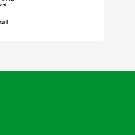
není
terii