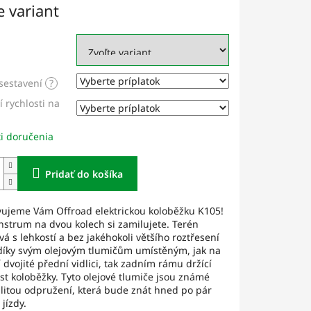
e variant
sestavení
?
 rychlosti na
i doručenia
Pridať do košíka
vujeme Vám Offroad elektrickou koloběžku K105!
strum na dvou kolech si zamilujete. Terén
á s lehkostí a bez jakéhokoli většího roztřesení
díky svým olejovým tlumičům umístěným, jak na
 dvojité přední vidlici, tak zadním rámu držící
st koloběžky. Tyto olejové tlumiče jsou známé
litou odpružení, která bude znát hned po pár
jízdy.