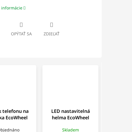
 informácie
OPÝTAŤ SA
ZDIEĽAŤ
 telefonu na
LED nastavitelná
tka EcoWheel
helma EcoWheel
HODPHO
HEL9
bjednáno
Skladem