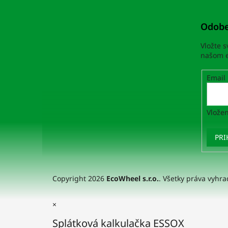
Odobe
Vložte 
našom e
Email
Vložen
PRI
Copyright 2026
EcoWheel s.r.o.
. Všetky práva vyhr
×
Splátková kalkulačka ESSOX