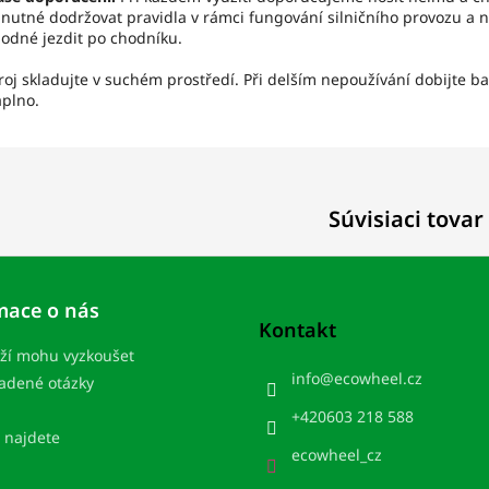
 nutné dodržovat pravidla v rámci fungování silničního provozu a 
odné jezdit po chodníku.
roj skladujte v suchém prostředí. Při delším nepoužívání dobijte ba
plno.
Súvisiaci tovar
mace o nás
Kontakt
ží mohu vyzkoušet
info
@
ecowheel.cz
ladené otázky
+420603 218 588
 najdete
ecowheel_cz