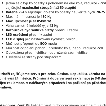
Jedná se o typ koloběžky s pohonem na obě kola, redukce - 2W
zajištující
maximální stoupání až 50 stupňů
Baterie 25Ah
zajištující dojezd koloběžky neuvěřitelných
70-75
Maximální nosnost je
180 Kg
Max. rychlost je až 85km/h!
Váha samotné koloběžky je
43 Kg
Kotoučové hydraulické brzdy
přední + zadní
LED osvětlení
přední + zadní
LCD displej
pro nastavování rychlostí, výkonu
Možnost přepnutí do
ECO
módu
Možnost odpojení pohonu předního kola, neboli redukce 2WD
Odpružená přední vidlice , odpružená zadní vidlice
Osvětlení ze strany pod stupačkami
 zboží zajišťujeme servis pro celou Českou Republiku. Záruka na 
plné výši 24 měsíců. Průměrná doba vyřízení reklamace je 3-8 dn
ijetí reklamace. V naléhavých případech i na počkání po předcho
omluvě.
aše doporučení:
Při každém využití doporučujeme nosit helmu a ch