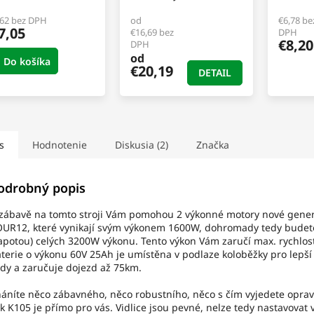
,62 bez DPH
od
€6,78 be
7,05
€16,69 bez
DPH
€8,20
DPH
od
Do košíka
€20,19
DETAIL
s
Hodnotenie
Diskusia (2)
Značka
odrobný popis
zábavě na tomto stroji Vám pomohou 2 výkonné motory nové gene
UR12, které vynikají svým výkonem 1600W, dohromady tedy budet
apotou) celých 3200W výkonu. Tento výkon Vám zaručí max. rychlos
terie o výkonu 60V 25Ah je umístěna v podlaze koloběžky pro lepší 
zdy a zaručuje dojezd až 75km.
áníte něco zábavného, něco robustního, něco s čím vyjedete opra
k K105 je přímo pro vás. Vidlice jsou pevné, nelze tedy nastavovat 