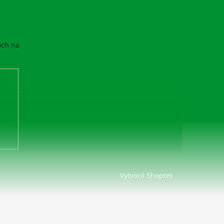
och na
Vytvoril Shoptet