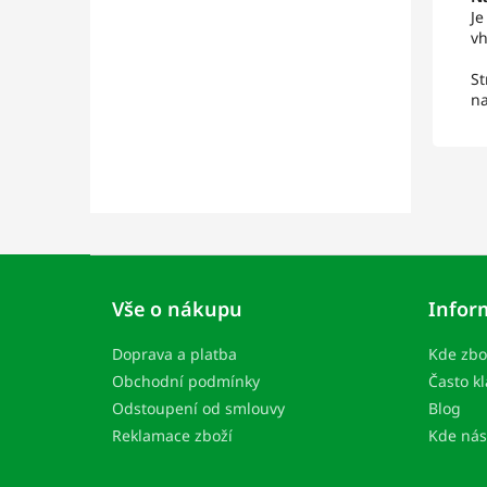
Je
vh
St
na
Z
á
Vše o nákupu
Infor
p
ä
Doprava a platba
Kde zbo
t
i
Obchodní podmínky
Často k
e
Odstoupení od smlouvy
Blog
Reklamace zboží
Kde nás