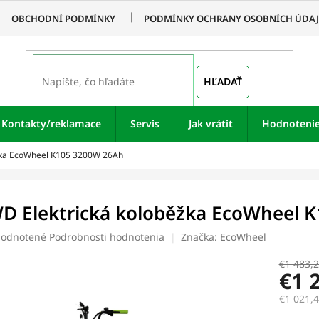
OBCHODNÍ PODMÍNKY
PODMÍNKY OCHRANY OSOBNÍCH ÚDA
HĽADAŤ
Kontakty/reklamace
Servis
Jak vrátit
Hodnoteni
žka EcoWheel K105 3200W 26Ah
D Elektrická koloběžka EcoWheel 
merné
odnotené
Podrobnosti hodnotenia
Značka:
EcoWheel
otenie
uktu
€1 483,
€1 
€1 021,
Jednotk