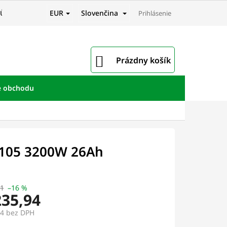
EUR
Slovenčina
JŮ
Prihlásenie
NÁKUPNÝ
Prázdny košík
KOŠÍK
e obchodu
K105 3200W 26Ah
21
–16 %
235,94
44
bez DPH
ová