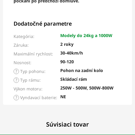
počkání po předchozí domluvě.
Dodatočné parametre
Modely do 24kg a 1000W
Kategória
:
2 roky
Záruka
:
30-40km/h
Maximální rychlost
:
90-120
Nosnost
:
Pohon na zadní kolo
?
Typ pohonu
:
Skládací rám
?
Typ rámu
:
250W - 500W, 500W-800W
Výkon motoru
:
NE
?
Vyndavací baterie
:
Súvisiaci tovar