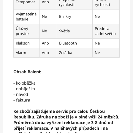
Tempomat
Ano
rychlosti
rychlosti
Vyjímatelná
Ne
Blinkry
Ne
baterie
Úložný
Přední a
Ne
Světla
prostor
zadní světlo
Klakson
Ano
Bluetooth
Ne
Alarm
Ano
Zrcátka
Ne
Obsah Balení:
- koloběžka
- nabíječka
- návod
- faktura
Ke zboží zajišťujeme servis pro celou Českou
Republiku. Záruka na zboží je v plné výši 24 měsíců.
Průměrná doba vyřízení reklamace je 3-8 dnů od
přijetí reklamace. V naléhavých případech i na