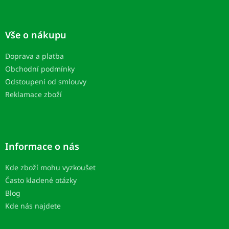
Z
á
p
Vše o nákupu
ä
t
Doprava a platba
i
Obchodní podmínky
e
Odstoupení od smlouvy
Reklamace zboží
Informace o nás
Kde zboží mohu vyzkoušet
Často kladené otázky
Blog
Kde nás najdete