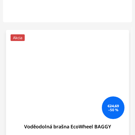
Akcia
€24,69
–50 %
Voděodolná brašna EcoWheel BAGGY