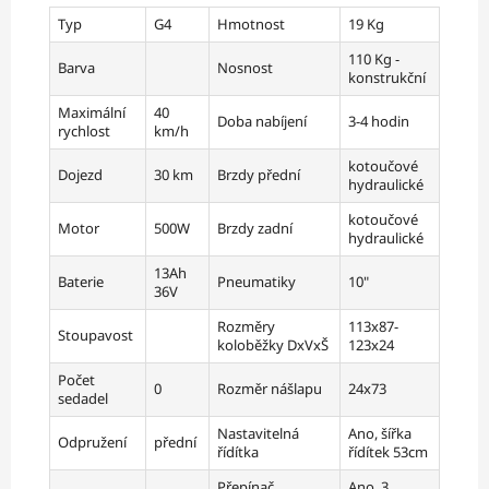
Typ
G4
Hmotnost
19 Kg
110 Kg -
Barva
Nosnost
konstrukční
Maximální
40
Doba nabíjení
3-4 hodin
rychlost
km/h
kotoučové
Dojezd
30 km
Brzdy přední
hydraulické
kotoučové
Motor
500W
Brzdy zadní
hydraulické
13Ah
Baterie
Pneumatiky
10"
36V
Rozměry
113x87-
Stoupavost
koloběžky DxVxŠ
123x24
Počet
0
Rozměr nášlapu
24x73
sedadel
Nastavitelná
Ano, šířka
Odpružení
přední
řídítka
řídítek 53cm
Přepínač
Ano, 3