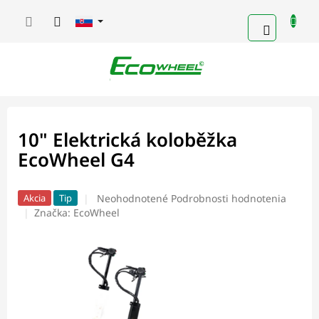
Prejsť
na
NÁKUP
obsah
KOŠÍK
10" Elektrická koloběžka
EcoWheel G4
Priemerné
Neohodnotené
Podrobnosti hodnotenia
Akcia
Tip
hodnotenie
Značka:
EcoWheel
produktu
je
0,0
z
5
hviezdičiek.