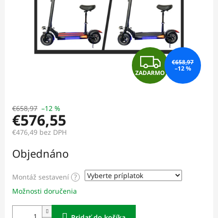
Z
€658,97
–12 %
ZADARMO
A
D
€658,97
–12 %
€576,55
A
€476,49
bez DPH
R
Jednotková
Objednáno
cena:
M
Montáž sestavení
?
O
Možnosti doručenia
Pridať do košíka