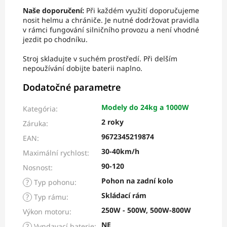
Naše doporučení:
Při každém využití doporučujeme
nosit helmu a chrániče. Je nutné dodržovat pravidla
v rámci fungování silničního provozu a není vhodné
jezdit po chodníku.
Stroj skladujte v suchém prostředí. Při delším
nepoužívání dobijte baterii naplno.
Dodatočné parametre
Modely do 24kg a 1000W
Kategória
:
2 roky
Záruka
:
9672345219874
EAN
:
30-40km/h
Maximální rychlost
:
90-120
Nosnost
:
Pohon na zadní kolo
?
Typ pohonu
:
Skládací rám
?
Typ rámu
:
250W - 500W, 500W-800W
Výkon motoru
:
NE
?
Vyndavací baterie
: