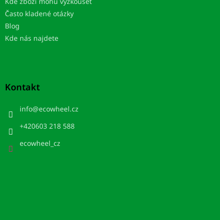
Kde zboží mohu vyzkoušet
Často kladené otázky
Blog
Kde nás najdete
Kontakt
info
@
ecowheel.cz
+420603 218 588
ecowheel_cz