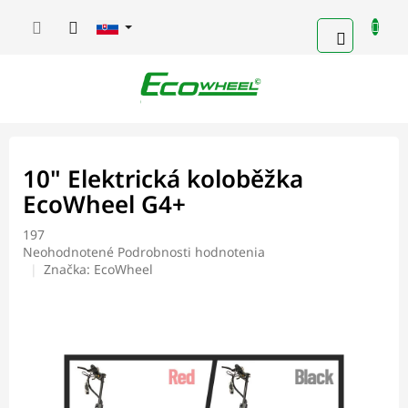
Prejsť
na
NÁKUP
obsah
KOŠÍK
10" Elektrická koloběžka
EcoWheel G4+
197
Priemerné
Neohodnotené
Podrobnosti hodnotenia
hodnotenie
Značka:
EcoWheel
produktu
je
0,0
z
5
hviezdičiek.