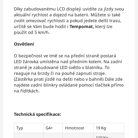
Díky zabudovanému LCD displeji uvidíte za jízdy svou
aktuální rychlost a dojezd na baterii. Můžete si také
zvolit omezovač rychlosti a pokud jedete delší trasu,
určitě se Vám bude hodit i
Tempomat,
který lze
použít od 5 km/h.
Osvětlení
O bezpečnost ve tmě se na přední straně postará
LED žárovka umístěna nad předním kolem. Na zadní
straně je zabudované LED světlo v blatníku. To
reaguje na brzdy či na pouhé zapnutí stroje.
(Zástěrka proti jízdě na dešti nebo v bahně) Dále zde
najdete zadní blinkry ovládané pomocí tlačítek přímo
na řídítkách.
Technická specifikace:
Typ
G4+
Hmotnost
19 Kg
110 Kg -