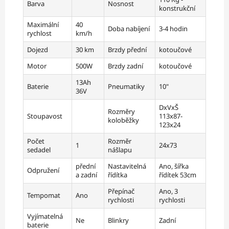
Barva
Nosnost
konstrukční
Maximální
40
Doba nabíjení
3-4 hodin
rychlost
km/h
Dojezd
30 km
Brzdy přední
kotoučové
Motor
500W
Brzdy zadní
kotoučové
13Ah
Baterie
Pneumatiky
10"
36V
DxVxŠ
Rozměry
Stoupavost
113x87-
koloběžky
123x24
Počet
Rozměr
1
24x73
sedadel
nášlapu
přední
Nastavitelná
Ano, šířka
Odpružení
a zadní
řídítka
řídítek 53cm
Přepínač
Ano, 3
Tempomat
Ano
rychlosti
rychlosti
Vyjímatelná
Ne
Blinkry
Zadní
baterie