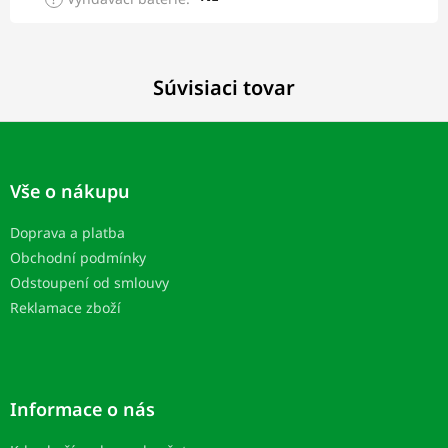
Súvisiaci tovar
Z
á
p
Vše o nákupu
ä
t
Doprava a platba
i
Obchodní podmínky
e
Odstoupení od smlouvy
Reklamace zboží
Informace o nás