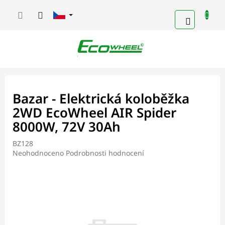
Přejít
na
NÁKUPN
obsah
KOŠÍK
Bazar - Elektrická koloběžka
2WD EcoWheel AIR Spider
8000W, 72V 30Ah
BZ128
Průměrné
Neohodnoceno
Podrobnosti hodnocení
hodnocení
produktu
je
0,0
z
5
hvězdiček.