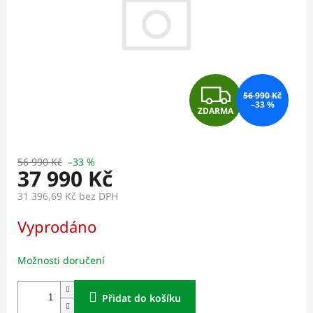
Z
56 990 Kč
–33 %
ZDARMA
D
A
56 990 Kč
–33 %
37 990 Kč
R
31 396,69 Kč bez DPH
M
Měrná
Vyprodáno
cena:
A
Možnosti doručení
Přidat do košíku