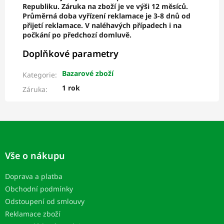
Republiku. Záruka na zboží je ve výši 12 měsíců.
Průměrná doba vyřízení reklamace je 3-8 dnů od
přijetí reklamace. V naléhavých případech i na
počkání po předchozí domluvě.
Doplňkové parametry
Bazarové zboží
Kategorie
:
1 rok
Záruka
:
Z
á
p
Vše o nákupu
a
t
Doprava a platba
í
Obchodní podmínky
Odstoupení od smlouvy
Reklamace zboží