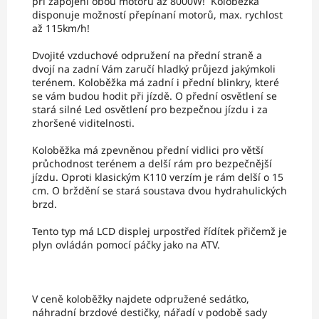
při zapojení obou motorů až 8000W! Koloběžka
disponuje možností přepínaní motorů, max. rychlost
až 115km/h!
Dvojité vzduchové odpružení na přední straně a
dvojí na zadní Vám zaručí hladký průjezd jakýmkoli
terénem. Koloběžka má zadní i přední blinkry, které
se vám budou hodit při jízdě. O přední osvětlení se
stará silné Led osvětlení pro bezpečnou jízdu i za
zhoršené viditelnosti.
Koloběžka má zpevněnou přední vidlici pro větší
průchodnost terénem a delší rám pro bezpečnější
jízdu. Oproti klasickým K110 verzím je rám delší o 15
cm. O brždění se stará soustava dvou hydrahulických
brzd.
Tento typ má LCD displej urpostřed řídítek přičemž je
plyn ovládán pomocí páčky jako na ATV.
V ceně koloběžky najdete odpružené sedátko,
náhradní brzdové destičky, nářadí v podobě sady