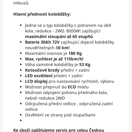
imbusů.
Hlavní přednosti koloběžky:
Jedná se o typ koloběžky s pohonem na obě
kola, redukce - 2WD. 8000W! zajištující
maximální stoupání až 65 stupňů
Baterie 30Ah 72V
zajištující dojezd koloběžky
neuvěřitelných 8
0 km!
Maximální nosnost je
180 Kg
Max. rychlost je až 115km/h!
Váha samotné koloběžky je
53 Kg
Kotoučové brzdy
přední + zadní
LED osvětlení
přední + zadní
LCD displej
pro nastavování rychlostí, výkonu
Možnost přepnutí do
ECO
módu
Možnost odpojení pohonu přednáho kola,
neboli redukce 2WD
Odrpužená přední vidlice , odpružená zadní
vidlice
Osvětlení ze strany pod stupačkami
Ke zboží zajišťujeme servis pro celou Českou