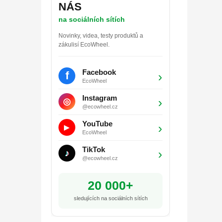
NÁS
na sociálních sítích
Novinky, videa, testy produktů a
zákulisí EcoWheel.
Facebook
f
›
EcoWheel
Instagram
›
◎
@ecowheel.cz
YouTube
›
▶
EcoWheel
TikTok
›
♪
@ecowheel.cz
20 000+
sledujících na sociálních sítích