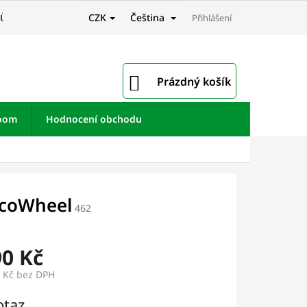
CZK
Čeština
JŮ
Přihlášení
NÁKUPNÍ
Prázdný košík
KOŠÍK
room
Hodnocení obchodu
EcoWheel
462
90 Kč
2 Kč bez DPH
otaz