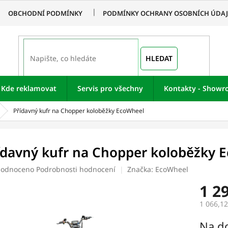
OBCHODNÍ PODMÍNKY
PODMÍNKY OCHRANY OSOBNÍCH ÚDA
HLEDAT
Kde reklamovat
Servis pro všechny
Kontakty - Show
Přídavný kufr na Chopper koloběžky EcoWheel
ídavný kufr na Chopper koloběžky 
ěrné
odnoceno
Podrobnosti hodnocení
Značka:
EcoWheel
ocení
1 2
uktu
1 066,1
Měrná
Na d
cena: