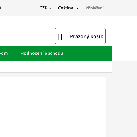
CZK
Čeština
JŮ
Přihlášení
NÁKUPNÍ
Prázdný košík
KOŠÍK
room
Hodnocení obchodu