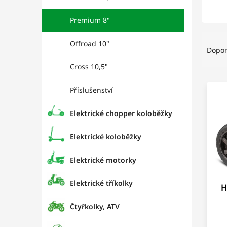
p
a
Premium 8"
n
Ř
e
Offroad 10"
a
l
Dopo
z
Cross 10,5"
e
V
n
Příslušenství
ý
í
p
p
i
r
Elektrické chopper koloběžky
s
o
p
d
Elektrické koloběžky
r
u
o
k
Elektrické motorky
d
t
u
ů
Elektrické tříkolky
H
k
t
Čtyřkolky, ATV
ů