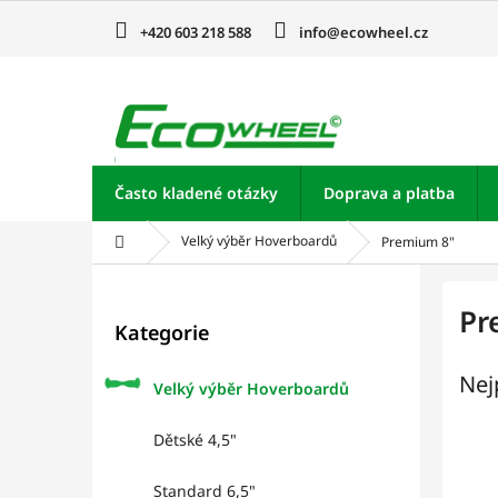
Přejít
na
+420 603 218 588
info@ecowheel.cz
obsah
Často kladené otázky
Doprava a platba
Domů
Velký výběr Hoverboardů
Premium 8"
P
o
Přeskočit
Pr
Kategorie
kategorie
s
t
Nej
r
Velký výběr Hoverboardů
a
n
Dětské 4,5"
n
í
Standard 6,5"