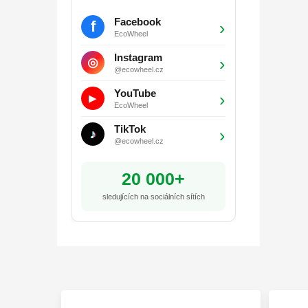
Facebook
f
›
EcoWheel
Instagram
›
◎
@ecowheel.cz
YouTube
›
▶
EcoWheel
TikTok
›
♪
@ecowheel.cz
20 000+
sledujících na sociálních sítích