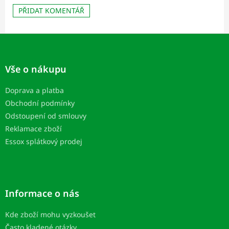
PŘIDAT KOMENTÁŘ
Z
á
p
Vše o nákupu
a
t
Doprava a platba
í
Obchodní podmínky
Odstoupení od smlouvy
Reklamace zboží
Essox splátkový prodej
Informace o nás
Kde zboží mohu vyzkoušet
Často kladené otázky