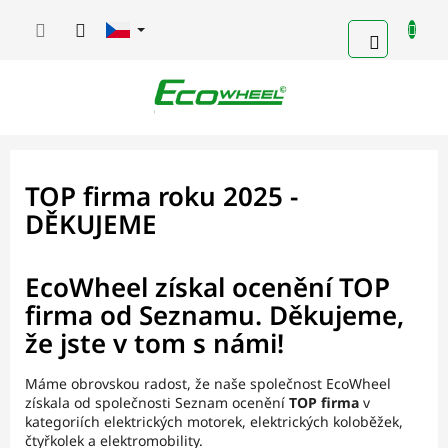
Přejít
na
NÁKUPN
obsah
KOŠÍK
TOP firma roku 2025 -
DĚKUJEME
EcoWheel získal ocenění TOP
firma od Seznamu. Děkujeme,
že jste v tom s námi!
Máme obrovskou radost, že naše společnost EcoWheel
získala od společnosti Seznam ocenění
TOP firma
v
kategoriích elektrických motorek, elektrických koloběžek,
čtyřkolek a elektromobility.