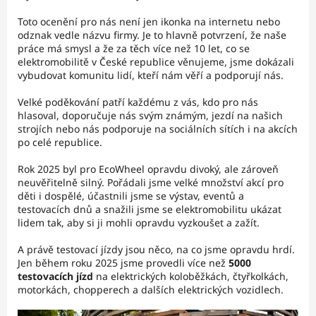
Toto ocenění pro nás není jen ikonka na internetu nebo
odznak vedle názvu firmy. Je to hlavně potvrzení, že naše
práce má smysl a že za těch více než 10 let, co se
elektromobilitě v České republice věnujeme, jsme dokázali
vybudovat komunitu lidí, kteří nám věří a podporují nás.
Velké poděkování patří každému z vás, kdo pro nás
hlasoval, doporučuje nás svým známým, jezdí na našich
strojích nebo nás podporuje na sociálních sítích i na akcích
po celé republice.
Rok 2025 byl pro EcoWheel opravdu divoký, ale zároveň
neuvěřitelně silný. Pořádali jsme velké množství akcí pro
děti i dospělé, účastnili jsme se výstav, eventů a
testovacích dnů a snažili jsme se elektromobilitu ukázat
lidem tak, aby si ji mohli opravdu vyzkoušet a zažít.
A právě testovací jízdy jsou něco, na co jsme opravdu hrdí.
Jen během roku 2025 jsme provedli více než
5000
testovacích jízd
na elektrických koloběžkách, čtyřkolkách,
motorkách, chopperech a dalších elektrických vozidlech.