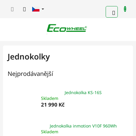
Přejít
na
NÁKUPN
obsah
KOŠÍK
Jednokolky
Nejprodávanější
Jednokolka KS-16S
Skladem
21 990 Kč
Jednokolka inmotion V10F 960Wh
Skladem