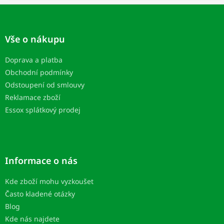
Z
á
p
Vše o nákupu
a
t
Doprava a platba
í
Obchodní podmínky
Odstoupení od smlouvy
Reklamace zboží
Essox splátkový prodej
Informace o nás
Kde zboží mohu vyzkoušet
Často kladené otázky
Blog
Kde nás najdete