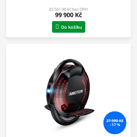
82 561,98 Kč bez DPH
99 900 Kč
Do košíku
27 990 Kč
–17 %