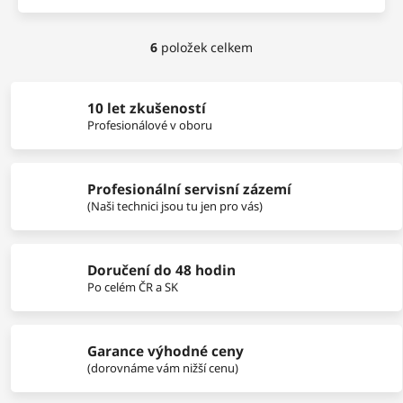
6
položek celkem
O
v
l
á
10 let zkušeností
d
Profesionálové v oboru
a
c
í
Profesionální servisní zázemí
p
r
(Naši technici jsou tu jen pro vás)
v
k
y
Doručení do 48 hodin
v
Po celém ČR a SK
ý
p
i
s
Garance výhodné ceny
u
(dorovnáme vám nižší cenu)