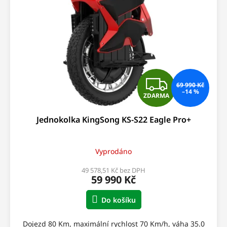
s
ů
p
r
o
d
u
k
t
Z
69 990 Kč
ů
–14 %
ZDARMA
D
Jednokolka KingSong KS-S22 Eagle Pro+
A
R
Vyprodáno
M
49 578,51 Kč bez DPH
59 990 Kč
A
Do košíku
Dojezd 80 Km, maximální rychlost 70 Km/h, váha 35.0