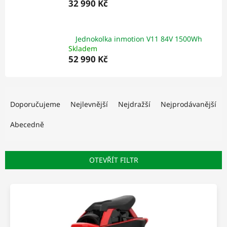
32 990 Kč
Jednokolka inmotion V11 84V 1500Wh
Skladem
52 990 Kč
Ř
a
Doporučujeme
Nejlevnější
Nejdražší
Nejprodávanější
z
e
Abecedně
n
í
p
OTEVŘÍT FILTR
r
o
V
d
ý
u
p
k
i
t