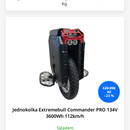
Kg
129 990
Kč
–23 %
Jednokolka Extremebull Commander PRO 134V
3600Wh 112km/h
Skladem