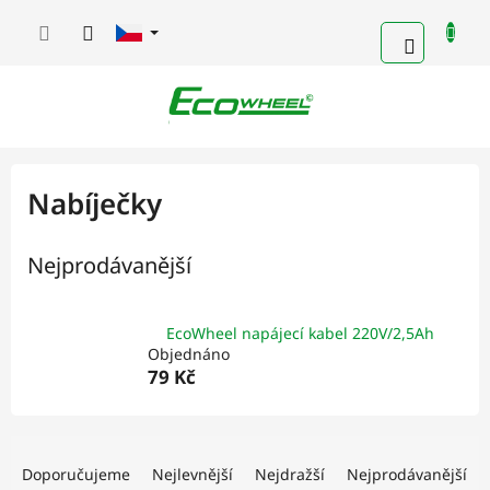
Přejít
na
NÁKUPN
obsah
KOŠÍK
Nabíječky
Nejprodávanější
EcoWheel napájecí kabel 220V/2,5Ah
Objednáno
79 Kč
Ř
a
Doporučujeme
Nejlevnější
Nejdražší
Nejprodávanější