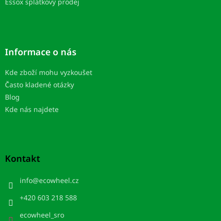
Essox splátkový prodej
Informace o nás
Kde zboží mohu vyzkoušet
Často kladené otázky
Blog
Kde nás najdete
Kontakt
info
@
ecowheel.cz
+420 603 218 588
ecowheel_sro