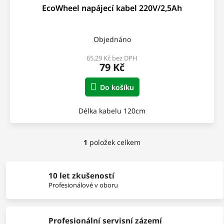
EcoWheel napájecí kabel 220V/2,5Ah
Objednáno
65,29 Kč bez DPH
79 Kč
Do košíku
Délka kabelu 120cm
1
položek celkem
O
v
l
á
10 let zkušeností
d
Profesionálové v oboru
a
c
í
Profesionální servisní zázemí
p