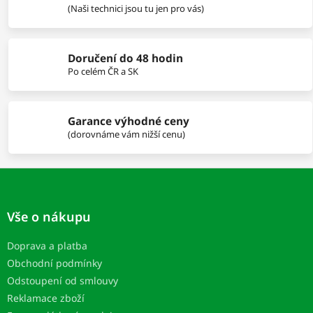
r
(Naši technici jsou tu jen pro vás)
v
k
y
Doručení do 48 hodin
v
Po celém ČR a SK
ý
p
i
s
Garance výhodné ceny
u
(dorovnáme vám nižší cenu)
Z
á
p
Vše o nákupu
a
t
Doprava a platba
í
Obchodní podmínky
Odstoupení od smlouvy
Reklamace zboží