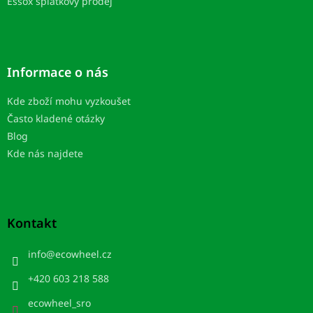
Essox splátkový prodej
Informace o nás
Kde zboží mohu vyzkoušet
Často kladené otázky
Blog
Kde nás najdete
Kontakt
info
@
ecowheel.cz
+420 603 218 588
ecowheel_sro