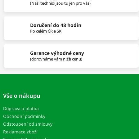
r
(Naši technici jsou tu jen pro vás)
v
k
y
Doručení do 48 hodin
v
Po celém ČR a SK
ý
p
i
s
Garance výhodné ceny
u
(dorovnáme vám nižší cenu)
Z
á
p
Vše o nákupu
a
t
Doprava a platba
í
Obchodní podmínky
Odstoupení od smlouvy
Reklamace zboží