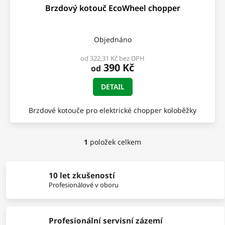
Brzdový kotouč EcoWheel chopper
Objednáno
od 322,31 Kč bez DPH
390 Kč
od
DETAIL
Brzdové kotouče pro elektrické chopper koloběžky
1
položek celkem
O
v
l
á
10 let zkušeností
d
Profesionálové v oboru
a
c
í
Profesionální servisní zázemí
p