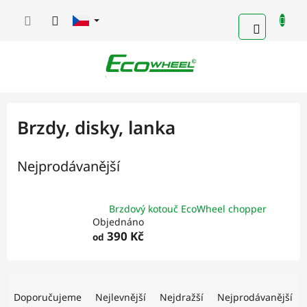
Přejít
na
NÁKUPN
obsah
KOŠÍK
Brzdy, disky, lanka
Nejprodávanější
Brzdový kotouč EcoWheel chopper
Objednáno
390 Kč
od
Ř
a
Doporučujeme
Nejlevnější
Nejdražší
Nejprodávanější