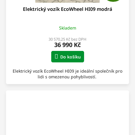
D
Elektrický vozík EcoWheel HI09 modrá
A
R
Skladem
M
30 570,25 Kč bez DPH
36 990 Kč
A
Do košíku
Elektrický vozík EcoWheel HI09 je ideální společník pro
lidi s omezenou pohyblivostí.