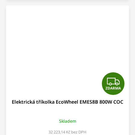
Z
ZDARMA
D
Elektrická tříkolka EcoWheel EMES8B 800W COC
A
R
Skladem
M
32 223,14 Kč bez DPH