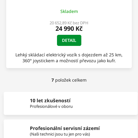
Skladem
20 652,89 Kč bez DPH
24 990 Kč
DETAIL
Lehký skládací elektrický vozík s dojezdem až 25 km,
360° joystickem a možností převozu jako kufr.
7
položek celkem
O
v
l
á
10 let zkušeností
d
Profesionálové v oboru
a
c
í
Profesionální servisní zázemí
p
r
(Naši technici jsou tu jen pro vás)