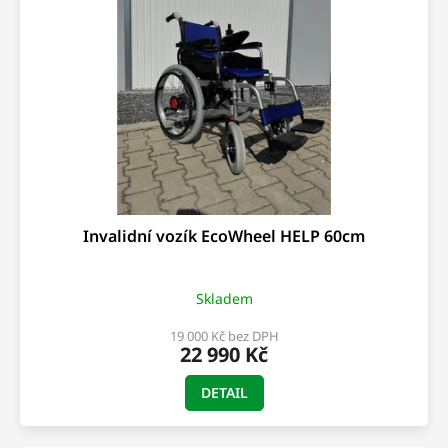
s
ů
p
r
o
d
u
k
t
ů
Invalidní vozík EcoWheel HELP 60cm
Skladem
19 000 Kč bez DPH
22 990 Kč
DETAIL