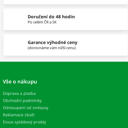
v
k
y
Doručení do 48 hodin
v
Po celém ČR a SK
ý
p
i
s
Garance výhodné ceny
u
(dorovnáme vám nižší cenu)
Z
á
p
Vše o nákupu
a
t
Doprava a platba
í
Obchodní podmínky
Odstoupení od smlouvy
Reklamace zboží
Essox splátkový prodej