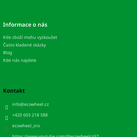
Informace o nás
Kde zboží mohu vyzkoušet
Často kladené otázky
Blog
Kde nás najdete
Kontakt
info
@
ecowheel.cz
+420 603 218 588
ecowheel_sro
https://www.youtube.com/@ecowheelcz57