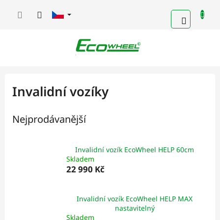
Přejít
na
NÁKUPN
obsah
KOŠÍK
Invalidní vozíky
Nejprodávanější
Invalidní vozík EcoWheel HELP 60cm
Skladem
22 990 Kč
Invalidní vozík EcoWheel HELP MAX
nastavitelný
Skladem