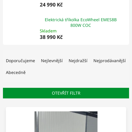
24 990 Kč
Elektrická tříkolka EcoWheel EMES8B
800W COC
Skladem
38 990 Kč
Ř
a
Doporučujeme
Nejlevnější
Nejdražší
Nejprodávanější
z
e
Abecedně
n
í
p
OTEVŘÍT FILTR
r
o
V
d
ý
u
p
k
i
t