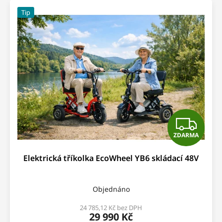
Tip
Z
ZDARMA
D
Elektrická tříkolka EcoWheel YB6 skládací 48V
A
R
Objednáno
M
24 785,12 Kč bez DPH
29 990 Kč